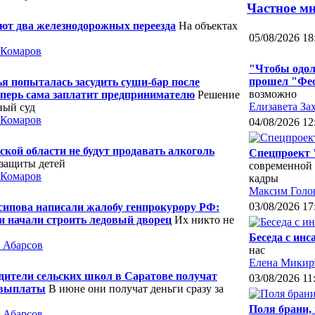
Частное м
оют два железнодорожных переезда
На объектах
05/08/2026 18
 Комаров
"Чтобы одол
прошел "Фес
я попыталась засудить суши-бар после
возможно
еперь сама заплатит предпринимателю
Решение
Елизавета За
ный суд
 Комаров
04/08/2026 12
ской области не будут продавать алкоголь
Спецпроект 
 защиты детей
современной 
 Комаров
кадры
Максим Голо
03/08/2026 17
ипова написали жалобу генпрокурору РФ:
и начали строить ледовый дворец
Их никто не
Беседа с ин
 Абарсов
нас
Елена Микир
дители сельских школ в Саратове получат
03/08/2026 11
 выплаты
В июне они получат деньги сразу за
Поля брани,
 Абарсов