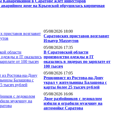
м Канарейкиной в Саратове ждет инвесторов
в аварийном доме на Крымской обрушилась кирпичная
05/08/2026 18:00
Саратовских приставов возглавит
Ильнур Махмутов
05/08/2026 17:35
В Саратовской области
производство одежды и IT
оказались в лидерах по зарплате от
100 тысяч
05/08/2026 17:05
Рецидивист из Ростова-на-Дону
украл у жительницы Балашова с
карты более 25 тысяч рублей
05/08/2026 16:06
Двое разбойников с ледоколом
избили и ограбили мужчину на
автомойке Саратова