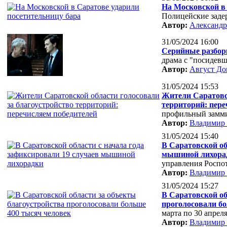
На Московской в 
Полицейские заде
Автор:
Александр
31/05/2024 16:00
Серийные разбор
драма с "посидев
Автор:
Август До
31/05/2024 15:53
Жители Саратовск
территорий: пере
профильный замм
Автор:
Владимир
31/05/2024 15:40
В Саратовской об
мышиной лихора
управления Роспо
Автор:
Владимир
31/05/2024 15:27
В Саратовской об
проголосовали бо
марта по 30 апрел
Автор:
Владимир