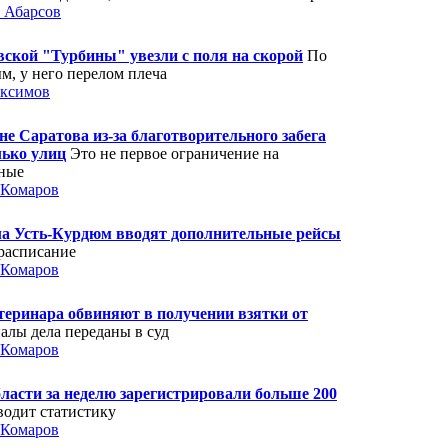
 Абарсов
ской "Турбины" увезли с поля на скорой
По
, у него перелом плеча
аксимов
е Саратова из-за благотворительного забега
лько улиц
Это не первое ограничение на
ные
 Комаров
ела Усть-Курдюм вводят дополнительные рейсы
расписание
 Комаров
теринара обвиняют в получении взятки от
алы дела переданы в суд
 Комаров
ласти за неделю зарегистрировали больше 200
одит статистику
 Комаров