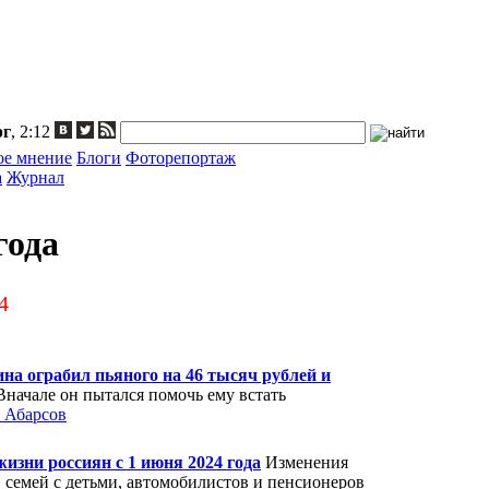
рг
, 2:12
ое мнение
Блоги
Фоторепортаж
а
Журнал
года
4
на ограбил пьяного на 46 тысяч рублей и
Вначале он пытался помочь ему встать
 Абарсов
жизни россиян с 1 июня 2024 года
Изменения
, семей с детьми, автомобилистов и пенсионеров