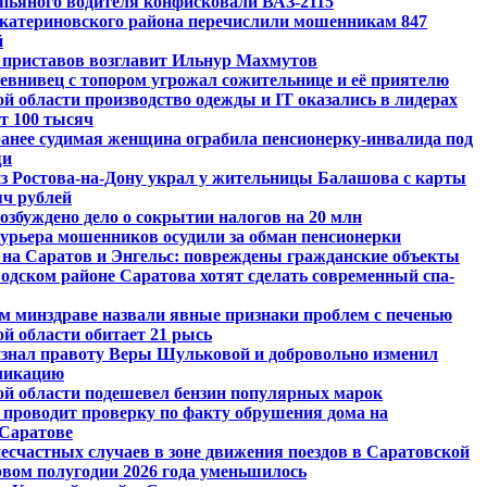
пьяного водителя конфисковали ВАЗ-2115
Екатериновского района перечислили мошенникам 847
й
 приставов возглавит Ильнур Махмутов
евнивец с топором угрожал сожительнице и её приятелю
й области производство одежды и IT оказались в лидерах
от 100 тысяч
анее судимая женщина ограбила пенсионерку-инвалида под
щи
из Ростова-на-Дону украл у жительницы Балашова с карты
яч рублей
озбуждено дело о сокрытии налогов на 20 млн
урьера мошенников осудили за обман пенсионерки
на Саратов и Энгельс: повреждены гражданские объекты
водском районе Саратова хотят сделать современный спа-
м минздраве назвали явные признаки проблем с печенью
й области обитает 21 рысь
изнал правоту Веры Шульковой и добровольно изменил
ликацию
ой области подешевел бензин популярных марок
 проводит проверку по факту обрушения дома на
Саратове
есчастных случаев в зоне движения поездов в Саратовской
рвом полугодии 2026 года уменьшилось