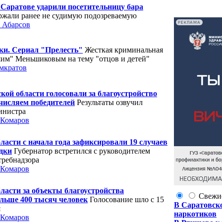
Саратове ударили посетительницу бара
ржали ранее не судимую подозреваемую
РЕКЛАМА
 Абарсов
ки. Сериал "Прелесть"
Жесткая криминальная
шим" Меньшиковым на тему "отцов и детей"
мкратов
ой области голосовали за благоустройство
числяем победителей
Результаты озвучил
инистра
 Комаров
ласти с начала года зафиксировали 19 случаев
дки
Губернатор встретился с руководителем
требнадзора
 Комаров
ласти за объекты благоустройства
Свежи
льше 400 тысяч человек
Голосование шло с 15
В Саратовско
я
наркотиков
 Комаров