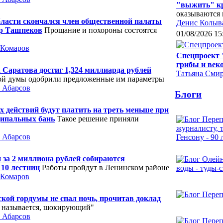
"выжить" к
оказываются 
бласти скончался член общественной палаты
Денис Колыв
р Ташпеков
Прощание и похороны состоятся
01/08/2026 15
 Комаров
Спецпроект 
грибы и век
Саратова достиг 1,324 миллиарда рублей
Татьяна Сми
ой думы одобрили предложенные им параметры
 Абарсов
Блоги
 действий будут платить на треть меньше при
ипальных бань
Такое решение приняли
 Абарсов
 за 2 миллиона рублей собираются
10 лестниц
Работы пройдут в Ленинском районе
 Комаров
кой гордумы не спал ночь, прочитав доклад
о называется, шокирующий"
 Абарсов