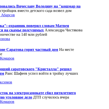
овались Вячеславу Володину на "кошмар на
стройщик вместо детского сада возвел дом
 Абарсов
ка": охранник поверил словам Матвея
ся на скамье подсудимых
Александра Чистякова
ничестве на 140 млн рублей
онова
оне Саратова горит частный дом
На месте
ые
 Комаров
ающий саратовского "Кристалла" решил
ням
Раис Шафеев успел войти в тройку лучших
аксимов
сток на электросамокате сбил пятилетнего
ено уголовное дело
ДТП случилось вчера
 Комаров