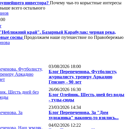
рупнейшего инвестора?
Почему чьи-то корыстные интересы
выше всего остального
анов
:00
"Неближний край". Базарный Карабулак: черная река,
овые сосны
Продолжаем наше путешествие по Правобережью
рнова
03/08/2026 18:00
Блог Перепеченова. Футболисту,
журналисту, тренеру Аркадию
Генсону - 90 лет
26/06/2026 16:30
Блог Олейник. Шесть дней без воды
- туды-сюды
23/03/2026 14:34
Блог Перепеченова. За "Дом
художника" наконец-то взялись...
04/02/2026 12:22