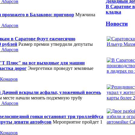
Доходный до
 Абарсов
В Саратове 
кладка
 прохожего в Балаково: приговор
Мужчина
Новости
 Абарсов
икам в Саратове будут ежемесячно
0 рублей
Размер премии утвердили депутаты
 Абарсов
 "Т Плюс" на все выходные для машин
астка дорог
Энергетики проведут земляные
 Комаров
й Дачной вскрыли асфальт, уложенный восемь
м месте начали менять подземную трубу
 Абарсов
 велосипедной гонки остановят три троллейбуса
руты девяти автобусов
Мероприятие пройдет 1
 Комаров