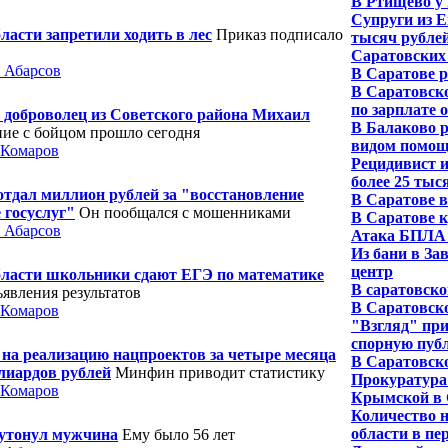
В Ртищево у 
Супруги из 
ласти запретили ходить в лес
Приказ подписало
тысяч рубле
Саратовских
 Абарсов
В Саратове р
В Саратовско
по зарплате 
 доброволец из Советского района Михаил
В Балаково р
ие с бойцом прошло сегодня
видом помо
 Комаров
Рецидивист 
более 25 тыс
тдал миллион рублей за "восстановление
В Саратове в
 госуслуг"
Он пообщался с мошенниками
В Саратове к
 Абарсов
Атака БПЛА 
Из бани в За
центр
бласти школьники сдают ЕГЭ по математике
В саратовско
явления результатов
В Саратовско
 Комаров
"Взгляд" пр
спорную пуб
на реализацию нацпроектов за четыре месяца
В Саратовск
лиардов рублей
Минфин приводит статистику
Прокуратура
 Комаров
Крымской в 
Количество н
области в пе
 утонул мужчина
Ему было 56 лет