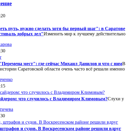
нение
:20
еть путь, нужно сделать хотя бы первый шаг": в Саратове
тиваль добрых дел"
Изменить мир к лучшему действительно
харова
:30
"Перемена мест": где сейчас Михаил Данилов и что с ним
В
истории Саратовской области очень часто всё решали именно
вченко
:15
сайдером: что случилось с Владимиром Климовым?
Слухи у
тичева
:30
 штрафов и судов. В Воскресенском районе решили вдруг