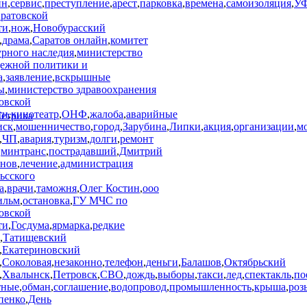
ин
,
сервис
,
преступление
,
арест
,
парковка
,
времена
,
самоизоляция
,
У
ратовской
ти
,
нож
,
Новобурасский
,
драма
,
Саратов онлайн
,
комитет
урного наследия
,
министерство
ежной политики и
а
,
заявление
,
вскрышные
ы
,
министерство здравоохранения
овской
ти
,
кинотеатр
,
ОНФ
,
жалоба
,
аварийные
иск
,
мошенничество
,
город
,
Зарубина
,
Липки
,
акция
,
организации
,
м
,
ЧП
,
авария
,
туризм
,
долги
,
ремонт
,
минтранс
,
пострадавший
,
Дмитрий
нов
,
лечение
,
администрация
ьсского
а
,
врачи
,
таможня
,
Олег Костин
,
ооо
ильм
,
остановка
,
ГУ МЧС по
овской
ти
,
Госдума
,
ярмарка
,
редкие
,
Татищевский
,
Екатериновский
,
Соколовая
,
незаконно
,
телефон
,
деньги
,
Балашов
,
Октябрьский
,
Хвалынск
,
Петровск
,
СВО
,
дождь
,
выборы
,
такси
,
лед
,
спектакль
,
по
тные
,
обман
,
соглашение
,
водопровод
,
промышленность
,
крыша
,
роз
пенко
,
День