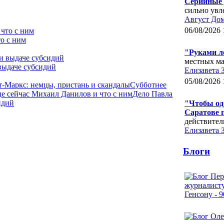
Серийные 
сильно увл
Август До
06/08/2026 
о с ним
"Руками л
местных ма
выдаче субсидий
Елизавета 
05/08/2026 
-Маркс: немцы, пристань и скандалы
Субботнее
де сейчас Михаил Данилов и что с ним
Дело Павла
идий
"Чтобы одо
Саратове 
действител
Елизавета 
Блоги