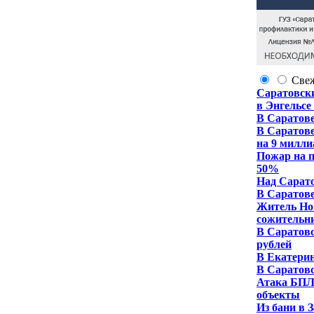
Све
Саратовск
в Энгельсе
В Саратове
В Саратове
на 9 милли
Пожар на п
50%
Над Сарат
В Саратове
Житель Но
сожительн
В Саратовс
рублей
В Екатерин
В Саратовс
Атака БПЛ
объекты
Из бани в 