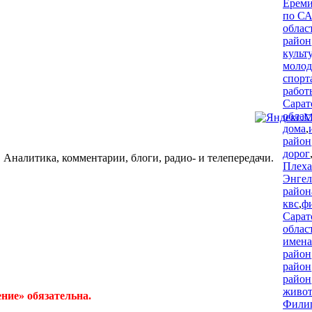
Ерем
по СА
облас
район
культ
молод
спорт
работ
Сарат
облас
дома
,
район
дорог
 Аналитика, комментарии, блоги, радио- и телепередачи.
Плеха
Энгел
район
квс
,
ф
Сарат
облас
имена
район
район
район
живо
ние» обязательна.
Фили