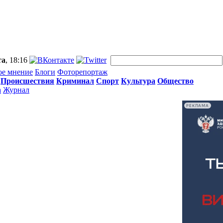
та
, 18:16
ое мнение
Блоги
Фоторепортаж
Происшествия
Криминал
Спорт
Культура
Общество
а
Журнал
РЕКЛАМА