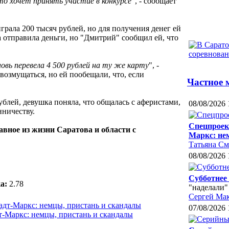
то хочет принять участие в конкурсе
", - сообщает
грала 200 тысяч рублей, но для получения денег ей
а отправила деньги, но "Дмитрий" сообщил ей, что
овь перевела 4 500 рублей на ту же карту
", -
возмущаться, но ей пообещали, что, если
Частное 
лей, девушка поняла, что общалась с аферистами,
08/08/2026 
нничеству.
Спецпроек
авное из жизни Саратова и области с
Маркс: не
Татьяна С
08/08/2026 
Субботнее
а:
2.78
"наделали"
Сергей Ма
07/08/2026 
-Маркс: немцы, пристань и скандалы