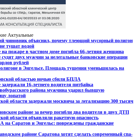
жие
Актуальные
ий чиновник объяснил, почему тлеющий мусорный полигон
 не тушат водой
 на пожаре в частном доме погибла 66-летняя женщина
 судят двух мужчин за нелегальные банковские операции
ардов рублей
олигоне в Энгельсе. Площадь тушения уменьшилась на
овской областью ночью сбили БПЛА
 задержали 16-летнего водителя питбайка
вобурасского района мужчина ударил бывшую
ицу лопатой
кой области задержали москвича за легализацию 300 тысяч
овском районе за вечер погибли два водителя в двух ДТП
кой области объявляли ракетную опасность
А на Саратов и Энгельс: повреждены гражданские
Заводском районе Саратова хотят сделать современный спа-