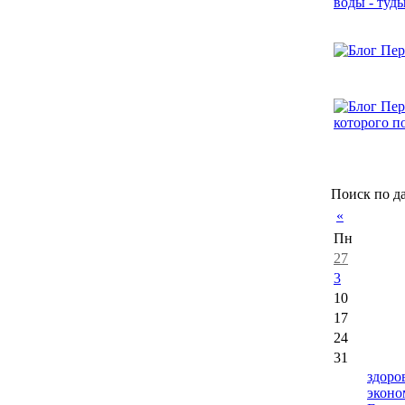
Поиск по д
«
Пн
27
3
10
17
24
31
здоро
эконо