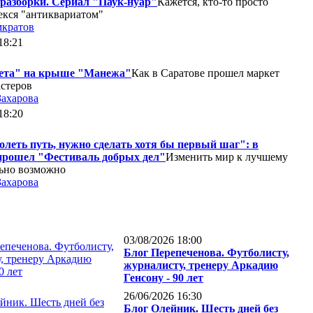
разборки. Сериал "Паук-нуар"
Кажется, кто-то просто
екся "антиквариатом"
мкратов
18:21
ета" на крыше "Манежа"
Как в Саратове прошел маркет
стеров
Захарова
18:20
леть путь, нужно сделать хотя бы первый шаг": в
прошел "Фестиваль добрых дел"
Изменить мир к лучшему
ьно возможно
Захарова
03/08/2026 18:00
Блог Перепеченова. Футболисту,
журналисту, тренеру Аркадию
Генсону - 90 лет
26/06/2026 16:30
Блог Олейник. Шесть дней без