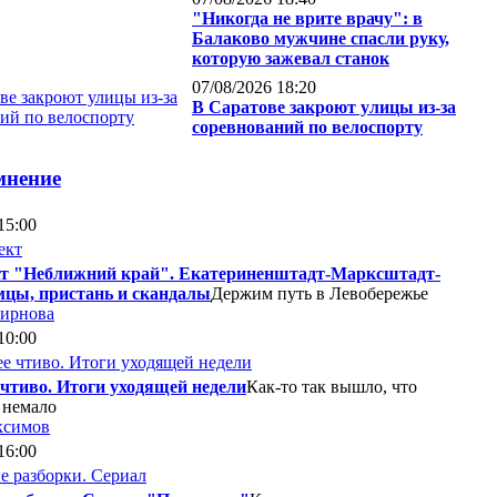
"Никогда не врите врачу": в
Балаково мужчине спасли руку,
которую зажевал станок
07/08/2026 18:20
В Саратове закроют улицы из-за
соревнований по велоспорту
мнение
15:00
т "Неближний край". Екатериненштадт-Марксштадт-
мцы, пристань и скандалы
Держим путь в Левобережье
мирнова
10:00
 чтиво. Итоги уходящей недели
Как-то так вышло, что
 немало
ксимов
16:00