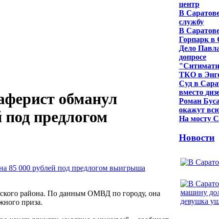
центр
В Саратове
службу
В Саратове
Горпарк в 
Дело Павла
допросе
"Ситиматик
ТКО в Энг
Суд в Сара
вместо диз
аферист обманул
Роман Бус
окажут вс
й под предлогом
На мосту С
Новости
ского района. По данным ОМВД по городу, она
жного приза.