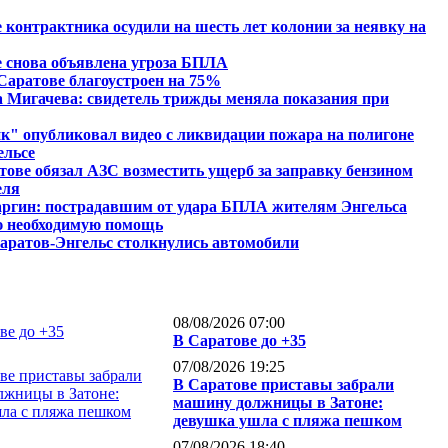
 контрактника осудили на шесть лет колонии за неявку на
 снова объявлена угроза БПЛА
Саратове благоустроен на 75%
 Мигачева: свидетель трижды меняла показания при
" опубликовал видео с ликвидации пожара на полигоне
ельсе
тове обязал АЗС возместить ущерб за заправку бензином
еля
аргин: пострадавшим от удара БПЛА жителям Энгельса
ю необходимую помощь
аратов-Энгельс столкнулись автомобили
08/08/2026 07:00
В Саратове до +35
07/08/2026 19:25
В Саратове приставы забрали
машину должницы в Затоне:
девушка ушла с пляжа пешком
07/08/2026 18:40