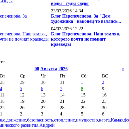
воды - туды-сюды
23/03/2026 14:34
Блог Перепеченова. За "Дом
художника" наконец-то взялись...
04/02/2026 12:22
Блог Перепеченова. Наш земляк,
которого почти не помнят
краеведы
ате
08
Августа
2026
»
Вт
Ср
Чт
Пт
Сб
ВС
28
29
30
31
1
2
4
5
6
7
8
9
11
12
13
14
15
16
18
19
20
21
22
23
25
26
27
28
29
30
1
2
3
4
5
6
вье
,
движение
,
безопасность
,
отопление
,
имущество
,
карта
,
Камаз
,
фо
мического развития
,
Андрей