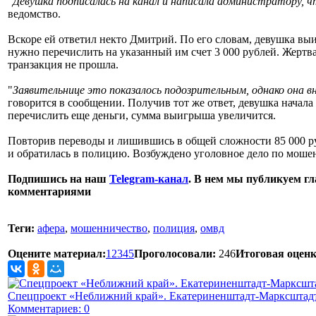
"
Девушка подписалась на канал и написала администратору, ч
ведомство.
Вскоре ей ответил некто Дмитрий. По его словам, девушка выи
нужно перечислить на указанный им счет 3 000 рублей. Жертв
транзакция не прошла.
"
Заявительнице это показалось подозрительным, однако она вн
говорится в сообщении. Получив тот же ответ, девушка начала 
перечислить еще деньги, сумма выигрыша увеличится.
Повторив переводы и лишившись в общей сложности 85 000 руб
и обратилась в полицию. Возбуждено уголовное дело по моше
Подпишись на наш
Telegram-канал
. В нем мы публикуем гл
комментариями
Теги:
афера
,
мошенничество
,
полиция
,
омвд
Оцените материал:
1
2
3
4
5
Проголосовали:
246
Итоговая оценк
Спецпроект «Неближний край». Екатериненштадт-Марксштадт
Комментариев: 0