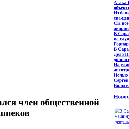
Атака 
объек
Из бан
спа-це
СК воз
аварий
В Сара
на слу
Горпар
В Сара
Дело П
допрос
На ули
автотр
Ночью 
Сергей
Вольск
Новос
ался член общественной
ашпеков