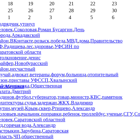
18
19
20
21
22
23
25
26
27
28
29
30
1
2
3
4
5
6
одрядчик
,
утонул
еловек
,
Соколовая
,
Роман Бусаргин
,
День
орода
,
Аркадакский
айон
,
ВКонтакте
,
розыск
,
победа
,
МВД
,
дома
,
Правительство
Ф
,
Радищева
,
лес
,
здоровье
,
УФСИН по
аратовской области
толкновение
,
денис
райфер
,
Новобурасский
айон
,
несчастный
лучай
,
адвокат
,
ветераны
,
форум
,
больница
,
отопительный
езон
,
приставы УФССП
,
Хвалынский
айон
,
парковка
,
Общественная
алата
,
Дмитрий
удинов
,
футбол
,
губернатор
,
товар
,
министр
,
КВС
,
памятник
рхитектуры
,
судья
,
задержан
,
ЖКХ
,
Владимир
утин
,
музей
,
Крым
,
сквер
,
Ртищево
,
Александр
оловьев
,
начальник
,
поправки
,
ребенок
,
троллейбус
,
ученые
,
СГУ
,
Со
еловек
,
Саратовский областной
уд
,
горячая вода
,
Александр
астрыкин
,
Зарубина
,
Саратовская
бласть
,
ЧП
,
общественный