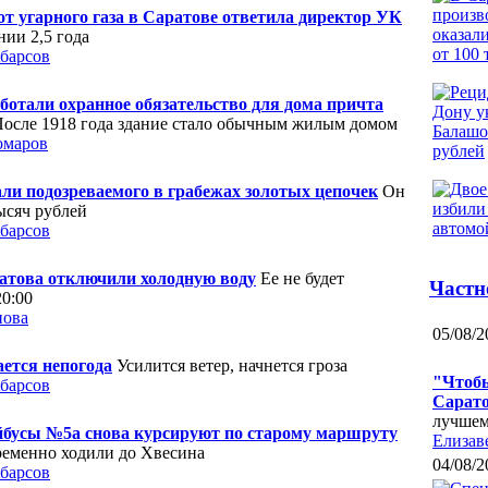
от угарного газа в Саратове ответила директор УК
нии 2,5 года
барсов
отали охранное обязательство для дома причта
осле 1918 года здание стало обычным жилым домом
омаров
ли подозреваемого в грабежах золотых цепочек
Он
тысяч рублей
барсов
ратова отключили холодную воду
Ее не будет
Частн
0:00
нова
05/08/2
ется непогода
Усилится ветер, начнется гроза
"Чтобы
барсов
Сарато
лучшем
йбусы №5а снова курсируют по старому маршруту
Елизав
ременно ходили до Хвесина
04/08/2
барсов