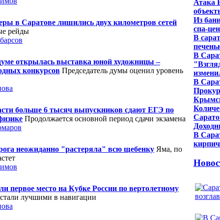
симов
Атака 
объект
Из бан
ры в Саратове лишились двух километров сетей
спа-це
ые рейды
В сара
барсов
печень
В Сара
думе открылась выставка юной художницы –
"Взгля
одных конкурсов
Председатель думы оценил уровень
измени
В Сара
нова
Прокур
Крымск
Количе
асти больше 6 тысяч выпускников сдают ЕГЭ по
Сарато
физике
Продолжается основной период сдачи экзамена
Доходн
омаров
В Сара
кирпич
орога неожиданно "растеряла" всю щебенку
Яма, по
астет
Новос
симов
и первое место на Кубке России по вертолетному
стали лучшими в навигации
нова