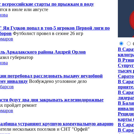
т всероссийские старты по прыжкам в воду
тся в июле или августе
нова
Ян Гудков попал в топ-5 игроков Первой лиги по
боров
Футболист провел в сезоне 26 игр
омаров
В Сара
ль Аркадакского района Андрей Орлов
килогр
азил губернатор
В Ртищ
нова
Супруг
тысяч 
ин потребовал расследовать выдачу неудобной
Сарато
ому инвалиду
Возбуждено уголовное дело
В Сара
барсов
прияте
В Сара
лидерах
асти будут два дня закрывать железнодорожные
В Бала
ах пройдет ремонт
инвали
омаров
Рециди
карты 
кладбища устраняют крупную коммунальную аварию
В Сара
жители нескольких поселков и СНТ "Орфей"
В Сара