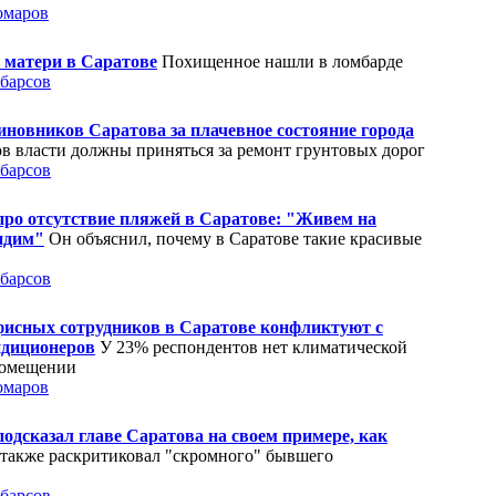
омаров
 матери в Саратове
Похищенное нашли в ломбарде
барсов
новников Саратова за плачевное состояние города
в власти должны приняться за ремонт грунтовых дорог
барсов
про отсутствие пляжей в Саратове: "Живем на
видим"
Он объяснил, почему в Саратове такие красивые
барсов
офисных сотрудников в Саратове конфликтуют с
ндиционеров
У 23% респондентов нет климатической
помещении
омаров
одсказал главе Саратова на своем примере, как
также раскритиковал "скромного" бывшего
барсов