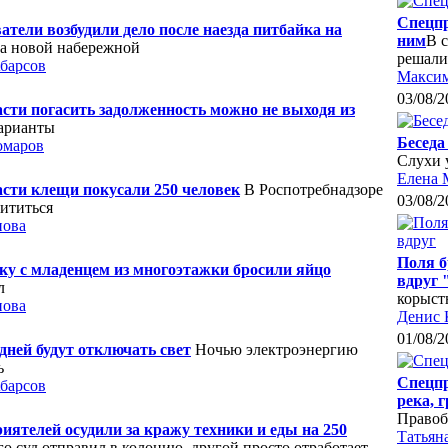
Спецпр
атели возбудили дело после наезда питбайка на
ним
В 
на новой набережной
решали
барсов
Максим
03/08/2
сти погасить задолженность можно не выходя из
арианты
Беседа
омаров
Слухи 
Елена 
сти клещи покусали 250 человек
В Роспотребнадзоре
03/08/2
щититься
нова
Поля б
ку с младенцем из многоэтажки бросили яйцо
вдруг 
л
корыст
нова
Денис 
01/08/2
 дней будут отключать свет
Ночью электроэнергию
ь
Спецпр
барсов
река, 
Право
иятелей осудили за кражу техники и еды на 250
Татьян
о суд отправил в колонию, другой просто отработает