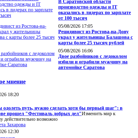
В Саратовской области
производство одежды и IT
оказались в лидерах по зарплате
от 100 тысяч
05/08/2026 17:05
Рецидивист из Ростова-на-Дону
украл у жительницы Балашова с
карты более 25 тысяч рублей
05/08/2026 16:06
Двое разбойников с ледоколом
избили и ограбили мужчину на
автомойке Саратова
ое мнение
026 18:20
 одолеть путь, нужно сделать хотя бы первый шаг": в
ве прошел "Фестиваль добрых дел"
Изменить мир к
у действительно возможно
ета Захарова
026 12:30