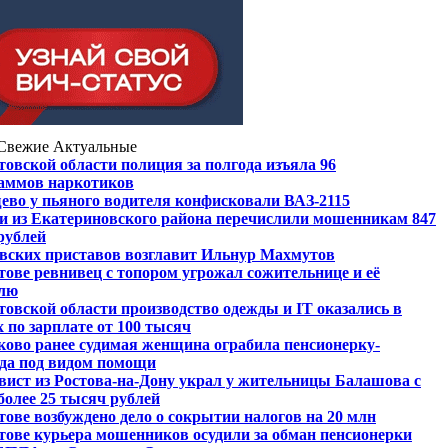
Свежие
Актуальные
товской области полиция за полгода изъяла 96
аммов наркотиков
ево у пьяного водителя конфисковали ВАЗ-2115
и из Екатериновского района перечислили мошенникам 847
рублей
вских приставов возглавит Ильнур Махмутов
тове ревнивец с топором угрожал сожительнице и её
лю
товской области производство одежды и IT оказались в
 по зарплате от 100 тысяч
ково ранее судимая женщина ограбила пенсионерку-
да под видом помощи
вист из Ростова-на-Дону украл у жительницы Балашова с
более 25 тысяч рублей
тове возбуждено дело о сокрытии налогов на 20 млн
тове курьера мошенников осудили за обман пенсионерки