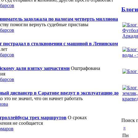
барсов
Блоги
иниматель задолжала по налогам четверть миллиона
рству помогли вернуть судебные приставы
барсов
 пострадал в столкновении с машиной в Ленинском
 лет
барсов
йскому дали взятку запчастями
Оштрафована
ния
барсов
ный диспансер в Саратове введут в эксплуатацию до
о это не значит, что он начнет работать
нова
 троллейбусы трех маршрутов
О сроках
Поиск п
жения не сообщается
«
омаров
Пн