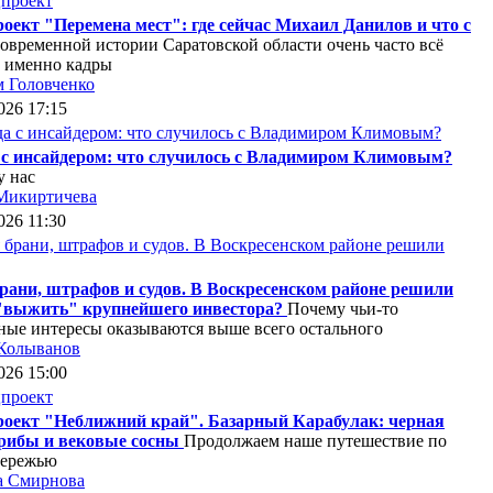
оект "Перемена мест": где сейчас Михаил Данилов и что с
современной истории Саратовской области очень часто всё
 именно кадры
 Головченко
026 17:15
 с инсайдером: что случилось с Владимиром Климовым?
у нас
Микиртичева
026 11:30
рани, штрафов и судов. В Воскресенском районе решили
"выжить" крупнейшего инвестора?
Почему чьи-то
ные интересы оказываются выше всего остального
Колыванов
026 15:00
оект "Неближний край". Базарный Карабулак: черная
грибы и вековые сосны
Продолжаем наше путешествие по
бережью
а Смирнова