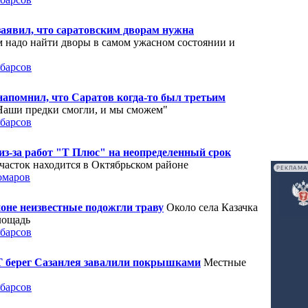
заявил, что саратовским дворам нужна
 надо найти дворы в самом ужасном состоянии и
"
барсов
апомнил, что Саратов когда-то был третьим
Наши предки смогли, и мы сможем"
барсов
из-за работ "Т Плюс" на неопределенный срок
часток находится в Октябрьском районе
РЕКЛАМА
омаров
оне неизвестные подожгли траву
Около села Казачка
лощадь
барсов
 берег Сазанлея завалили покрышками
Местные
барсов