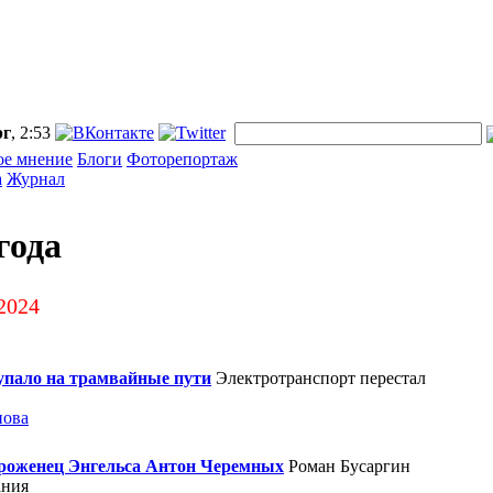
рг
, 2:53
ое мнение
Блоги
Фоторепортаж
а
Журнал
года
2024
упало на трамвайные пути
Электротранспорт перестал
нова
уроженец Энгельса Антон Черемных
Роман Бусаргин
ания