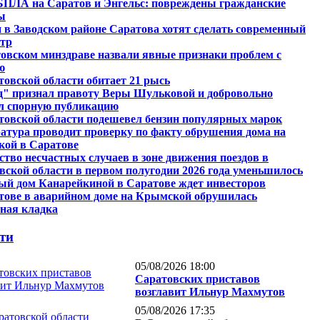
БПЛА на Саратов и Энгельс: повреждены гражданские
ы
и в Заводском районе Саратова хотят сделать современный
нтр
товском минздраве назвали явные признаки проблем с
ю
товской области обитает 21 рысь
д" признал правоту Веры Шульковой и добровольно
л спорную публикацию
товской области подешевел бензин популярных марок
атура проводит проверку по факту обрушения дома на
ой в Саратове
ство несчастных случаев в зоне движения поездов в
вской области в первом полугодии 2026 года уменьшилось
ый дом Канарейкиной в Саратове ждет инвесторов
тове в аварийном доме на Крымской обрушилась
ная кладка
ти
05/08/2026 18:00
Саратовских приставов
возглавит Ильнур Махмутов
05/08/2026 17:35