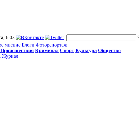
та
, 6:03
ое мнение
Блоги
Фоторепортаж
Происшествия
Криминал
Спорт
Культура
Общество
а
Журнал