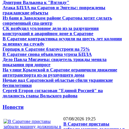
Дмитрия Валькова к "Взгляду"
Атака БПЛА на Саратов и Энгельс: повреждены
гражданские объекты
Из бани в Заводском районе Саратова хотят сделать
современный спа-центр
СК возбудил уголовное дело из-за разрушения
конструкций в аварийном доме в Саратове
В Саратове контрактника осудили на шесть лет колонии
за неявку на службу
Горпарк в Саратове благоустроен на 75%
В Саратове снова объявлена угроза БПЛА
Дело Павла Мигачева: свидетель трижды меняла
показания при допросе
На улице Крымской в Саратове ограничили движение
автотранспорта из-за рухнувшего дома
Ночью над Саратовской областью сбили украинские
беспилотники
Сергей Егоров согласован "Единой Россией" на
должность главы Вольского района
Новости
07/08/2026 19:25
В Саратове приставы