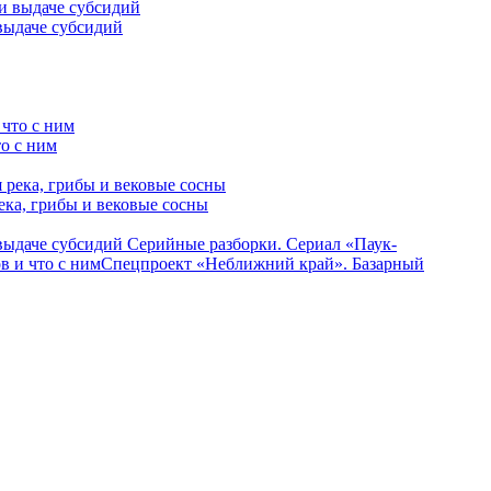
выдаче субсидий
о с ним
ека, грибы и вековые сосны
 выдаче субсидий
Серийные разборки. Сериал «Паук-
в и что с ним
Спецпроект «Неближний край». Базарный