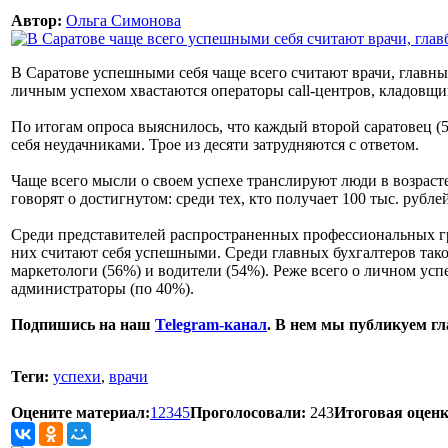
Автор:
Ольга Симонова
В Саратове успешными себя чаще всего считают врачи, главные
личным успехом хвастаются операторы call-центров, кладовщи
По итогам опроса выяснилось, что каждый второй саратовец (5
себя неудачниками. Трое из десяти затрудняются с ответом.
Чаще всего мысли о своем успехе транслируют люди в возрасте
говорят о достигнутом: среди тех, кто получает 100 тыс. рубле
Среди представителей распространенных профессиональных г
них считают себя успешными. Среди главных бухгалтеров так
маркетологи (56%) и водители (54%). Реже всего о личном усп
администраторы (по 40%).
Подпишись на наш
Telegram-канал
. В нем мы публикуем г
Теги:
успехи
,
врачи
Оцените материал:
1
2
3
4
5
Проголосовали:
243
Итоговая оценк