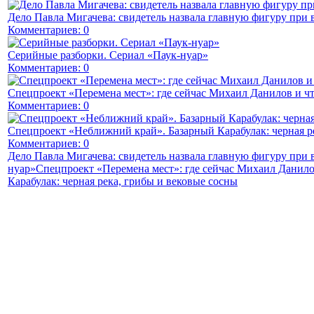
Дело Павла Мигачева: свидетель назвала главную фигуру при 
Комментариев: 0
Серийные разборки. Сериал «Паук-нуар»
Комментариев: 0
Спецпроект «Перемена мест»: где сейчас Михаил Данилов и чт
Комментариев: 0
Спецпроект «Неближний край». Базарный Карабулак: черная р
Комментариев: 0
Дело Павла Мигачева: свидетель назвала главную фигуру при
нуар»
Спецпроект «Перемена мест»: где сейчас Михаил Данило
Карабулак: черная река, грибы и вековые сосны