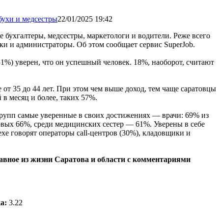
22/01/2025 19:42
 бухгалтеры, медсестры, маркетологи и водители. Реже всего
ки и администраторы. Об этом сообщает сервис SuperJob.
1%) уверен, что он успешный человек. 18%, наоборот, считают
 от 35 до 44 лет. При этом чем выше доход, тем чаще саратовцы
й в месяц и более, таких 57%.
рупп самые уверенные в своих достижениях — врачи: 69% из
овых 66%, среди медицинских сестер — 61%. Уверены в себе
ехе говорят операторы call-центров (30%), кладовщики и
лавное из жизни Саратова и области с комментариями
а:
3.22