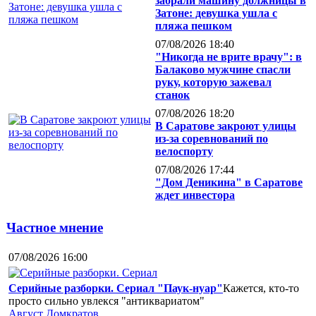
забрали машину должницы в
Затоне: девушка ушла с
пляжа пешком
07/08/2026 18:40
"Никогда не врите врачу": в
Балаково мужчине спасли
руку, которую зажевал
станок
07/08/2026 18:20
В Саратове закроют улицы
из-за соревнований по
велоспорту
07/08/2026 17:44
"Дом Деникина" в Саратове
ждет инвестора
Частное мнение
07/08/2026 16:00
Серийные разборки. Сериал "Паук-нуар"
Кажется, кто-то
просто сильно увлекся "антиквариатом"
Август Домкратов