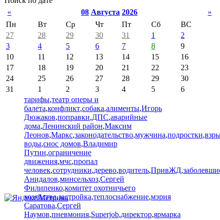
Поиск по дате
«
08
Августа
2026
»
Пн
Вт
Ср
Чт
Пт
Сб
ВС
27
28
29
30
31
1
2
3
4
5
6
7
8
9
10
11
12
13
14
15
16
17
18
19
20
21
22
23
24
25
26
27
28
29
30
31
1
2
3
4
5
6
тарифы
,
театр оперы и
балета
,
конфликт
,
собака
,
алименты
,
Игорь
Дюжаков
,
поправки
,
ДПС
,
аварийные
дома
,
Ленинский район
,
Максим
Леонов
,
Маркс
,
законодательство
,
мужчина
,
подростки
,
взр
воды
,
снос домов
,
Владимир
Путин
,
ограничение
движения
,
мчс
,
пропал
человек
,
сотрудники
,
дерево
,
водитель
,
ПривЖД
,
заболевши
Анидалов
,
минсельхоз
,
Сергей
Филипенко
,
комитет охотничьего
хозяйства
,
застройка
,
теплоснабжение
,
мэрия
Саратова
,
Сергей
Наумов
,
пневмония
,
Superjob
,
директор
,
ярмарка