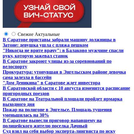
Свежие
Актуальные
В Саратове приставы забрали машину должницы в
Затоне: девушка ушла с пляжа пешком
"Никогда не врите врачу": в Балаково мужчине спасли
руку, которую зажевал станок
В Саратове закроют улицы из-за соревнований по
велоспорту
Прокуратура: утонувшая в Энгельсском районе девочка
сама залезла в бассейн
"Дом Деникина" в Саратове ждет инвестора
В Саратовской области с 10 августа изменится расписание
пригородных поездов
В Саратове на Театральной площади пройдет ярмарка
выходного дня
Пожар на полигоне в Энгельсе. Площадь тушения
уменьшилась на 30%
В Саратове вынесли приговор напавшему на
полицейского жителю поселка Дачный
Суд взял на себя выбор эксперта-лингвиста по иску