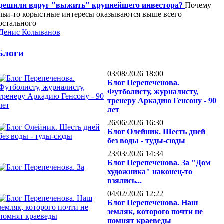
решили вдруг "выжить" крупнейшего инвестора?
Почему
чьи-то корыстные интересы оказываются выше всего
остального
Денис Колыванов
Блоги
03/08/2026 18:00
Блог Перепеченова.
Футболисту, журналисту,
тренеру Аркадию Генсону - 90
лет
26/06/2026 16:30
Блог Олейник. Шесть дней
без воды - туды-сюды
23/03/2026 14:34
Блог Перепеченова. За "Дом
художника" наконец-то
взялись...
04/02/2026 12:22
Блог Перепеченова. Наш
земляк, которого почти не
помнят краеведы