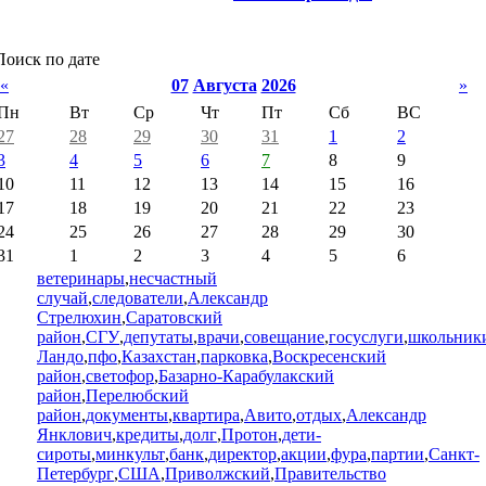
Поиск по дате
«
07
Августа
2026
»
Пн
Вт
Ср
Чт
Пт
Сб
ВС
27
28
29
30
31
1
2
3
4
5
6
7
8
9
10
11
12
13
14
15
16
17
18
19
20
21
22
23
24
25
26
27
28
29
30
31
1
2
3
4
5
6
ветеринары
,
несчастный
случай
,
следователи
,
Александр
Стрелюхин
,
Саратовский
район
,
СГУ
,
депутаты
,
врачи
,
совещание
,
госуслуги
,
школьник
Ландо
,
пфо
,
Казахстан
,
парковка
,
Воскресенский
район
,
светофор
,
Базарно-Карабулакский
район
,
Перелюбский
район
,
документы
,
квартира
,
Авито
,
отдых
,
Александр
Янклович
,
кредиты
,
долг
,
Протон
,
дети-
сироты
,
минкульт
,
банк
,
директор
,
акции
,
фура
,
партии
,
Санкт-
Петербург
,
США
,
Приволжский
,
Правительство