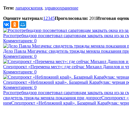
Теги:
лапароскопия
,
здравоохранение
Оцените материал:
1
2
3
4
5
Проголосовали:
201
Итоговая оценк
Роспотребнадзор посоветовал саратовцам закрыть окна из-за с
Комментариев: 0
Дело Павла Мигачева: свидетель трижды меняла показания пр
Комментариев: 0
Спецпроект «Перемена мест»: где сейчас Михаил Данилов и чт
Комментариев: 0
Спецпроект «Неближний край». Базарный Карабулак: черная р
Комментариев: 0
Роспотребнадзор посоветовал саратовцам закрыть окна из-за с
свидетель трижды меняла показания при допросе
Спецпроект «
ним
Спецпроект «Неближний край». Базарный Карабулак: черна