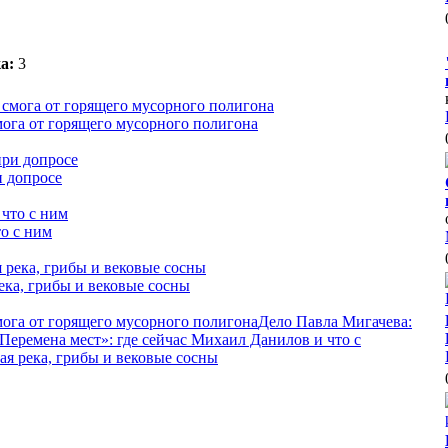
а:
3
мога от горящего мусорного полигона
и допросе
о с ним
ека, грибы и вековые сосны
мога от горящего мусорного полигона
Дело Павла Мигачева:
Перемена мест»: где сейчас Михаил Данилов и что с
я река, грибы и вековые сосны