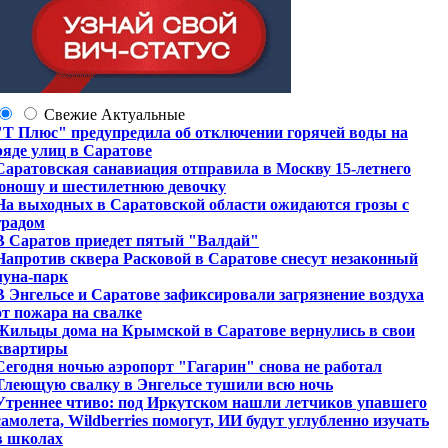
Свежие
Актуальные
"Т Плюс" предупредила об отключении горячей воды на
ряде улиц в Саратове
Саратовская санавиация отправила в Москву 15-летнего
юношу и шестилетнюю девочку
На выходных в Саратовской области ожидаются грозы с
градом
В Саратов приедет пятый "Валдай"
Напротив сквера Расковой в Саратове снесут незаконный
луна-парк
В Энгельсе и Саратове зафиксировали загрязнение воздуха
от пожара на свалке
Жильцы дома на Крымской в Саратове вернулись в свои
квартиры
Сегодня ночью аэропорт "Гагарин" снова не работал
Тлеющую свалку в Энгельсе тушили всю ночь
Утреннее чтиво: под Иркутском нашли летчиков упавшего
самолета, Wildberries помогут, ИИ будут углубленно изучать
в школах