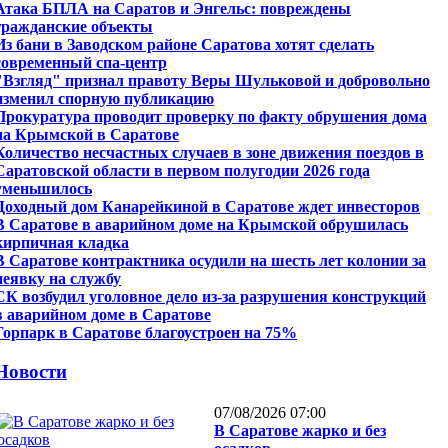
Атака БПЛА на Саратов и Энгельс: повреждены
гражданские объекты
Из бани в Заводском районе Саратова хотят сделать
современный спа-центр
"Взгляд" признал правоту Веры Шульковой и добровольно
изменил спорную публикацию
Прокуратура проводит проверку по факту обрушения дома
на Крымской в Саратове
Количество несчастных случаев в зоне движения поездов в
Саратовской области в первом полугодии 2026 года
уменьшилось
Доходный дом Канарейкиной в Саратове ждет инвесторов
В Саратове в аварийном доме на Крымской обрушилась
кирпичная кладка
В Саратове контрактника осудили на шесть лет колонии за
неявку на службу
СК возбудил уголовное дело из-за разрушения конструкций
в аварийном доме в Саратове
Горпарк в Саратове благоустроен на 75%
Новости
07/08/2026 07:00
В Саратове жарко и без