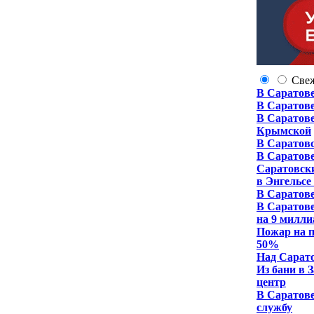
Све
В Саратове
В Саратове
В Саратове
Крымской
В Саратов
В Саратове
Саратовск
в Энгельсе
В Саратове
В Саратове
на 9 милли
Пожар на п
50%
Над Сарат
Из бани в 
центр
В Саратове
службу