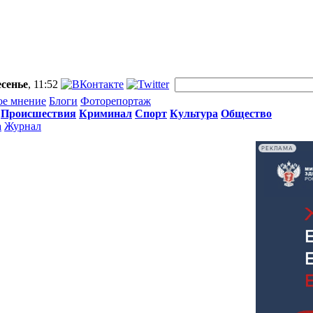
сенье
, 11:52
ое мнение
Блоги
Фоторепортаж
Происшествия
Криминал
Спорт
Культура
Общество
а
Журнал
РЕКЛАМА