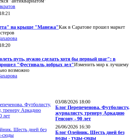
екся "антиквариатом"
мкратов
18:21
ета" на крыше "Манежа"
Как в Саратове прошел маркет
стеров
Захарова
18:20
леть путь, нужно сделать хотя бы первый шаг": в
прошел "Фестиваль добрых дел"
Изменить мир к лучшему
ьно возможно
Захарова
03/08/2026 18:00
Блог Перепеченова. Футболисту,
журналисту, тренеру Аркадию
Генсону - 90 лет
26/06/2026 16:30
Блог Олейник. Шесть дней без
воды - туды-сюды