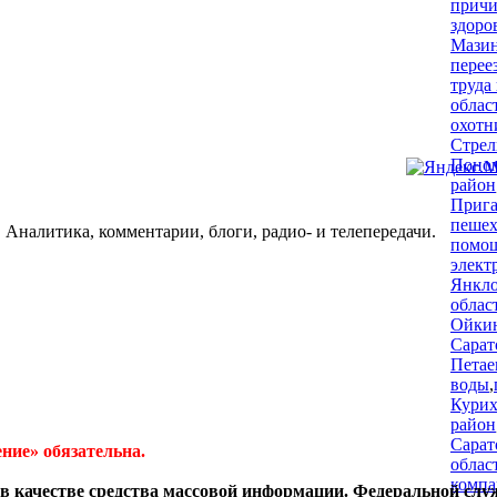
причи
здоро
Мази
перее
труда
облас
охотн
Стре
Поном
район
Прига
пешех
 Аналитика, комментарии, блоги, радио- и телепередачи.
помо
элект
Янкл
облас
Ойки
Сарат
Петае
воды
,
Кури
район
Сарат
ние» обязательна.
облас
компа
в качестве средства массовой информации. Федеральной слу