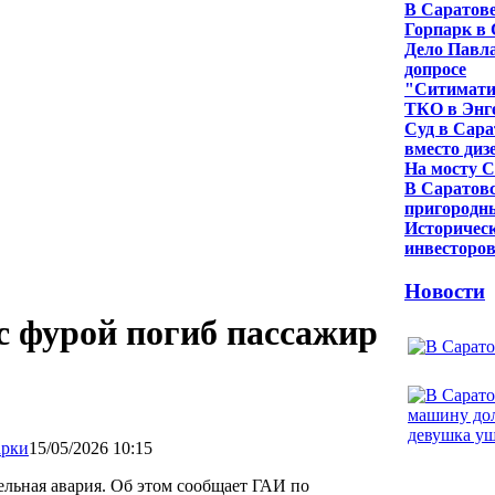
В Саратове
Горпарк в 
Дело Павла
допросе
"Ситиматик
ТКО в Энг
Суд в Сара
вместо диз
На мосту С
В Саратовс
пригородн
Историческ
инвесторо
Новости
с фурой погиб пассажир
15/05/2026 10:15
ельная авария. Об этом сообщает ГАИ по