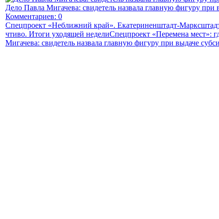
Дело Павла Мигачева: свидетель назвала главную фигуру при 
Комментариев: 0
Спецпроект «Неближний край». Екатериненштадт-Марксштадт
чтиво. Итоги уходящей недели
Спецпроект «Перемена мест»: г
Мигачева: свидетель назвала главную фигуру при выдаче субс