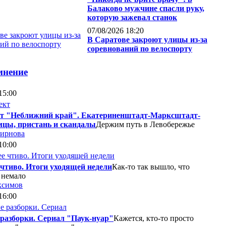
Балаково мужчине спасли руку,
которую зажевал станок
07/08/2026 18:20
В Саратове закроют улицы из-за
соревнований по велоспорту
мнение
15:00
т "Неближний край". Екатериненштадт-Марксштадт-
мцы, пристань и скандалы
Держим путь в Левобережье
мирнова
10:00
 чтиво. Итоги уходящей недели
Как-то так вышло, что
 немало
ксимов
16:00
разборки. Сериал "Паук-нуар"
Кажется, кто-то просто