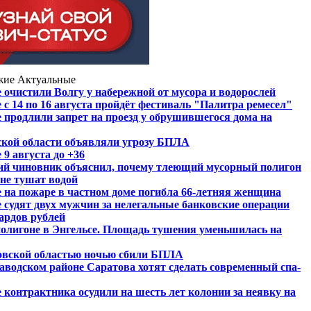
жие
Актуальные
 очистили Волгу у набережной от мусора и водорослей
 с 14 по 16 августа пройдёт фестиваль "Палитра ремесел"
 продлили запрет на проезд у обрушившегося дома на
ской области объявляли угрозу БПЛА
 9 августа до +36
ий чиновник объяснил, почему тлеющий мусорный полигон
 не тушат водой
 на пожаре в частном доме погибла 66-летняя женщина
 судят двух мужчин за нелегальные банковские операции
ардов рублей
олигоне в Энгельсе. Площадь тушения уменьшилась на
овской областью ночью сбили БПЛА
Заводском районе Саратова хотят сделать современный спа-
 контрактника осудили на шесть лет колонии за неявку на