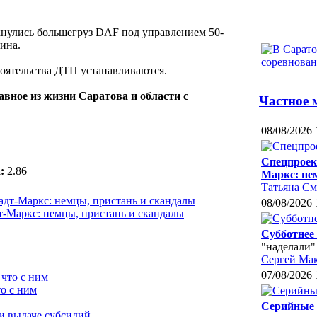
лкнулись большегруз DAF под управлением 50-
ина.
тоятельства ДТП устанавливаются.
авное из жизни Саратова и области с
Частное 
08/08/2026 
Спецпроек
:
2.86
Маркс: не
Татьяна С
08/08/2026 
-Маркс: немцы, пристань и скандалы
Субботнее
"наделали"
Сергей Ма
07/08/2026 
о с ним
Серийные 