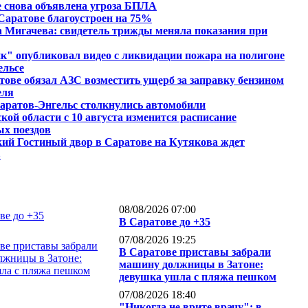
 снова объявлена угроза БПЛА
Саратове благоустроен на 75%
 Мигачева: свидетель трижды меняла показания при
" опубликовал видео с ликвидации пожара на полигоне
ельсе
тове обязал АЗС возместить ущерб за заправку бензином
еля
аратов-Энгельс столкнулись автомобили
кой области с 10 августа изменится расписание
ых поездов
ий Гостиный двор в Саратове на Кутякова ждет
в
08/08/2026 07:00
В Саратове до +35
07/08/2026 19:25
В Саратове приставы забрали
машину должницы в Затоне:
девушка ушла с пляжа пешком
07/08/2026 18:40
"Никогда не врите врачу": в