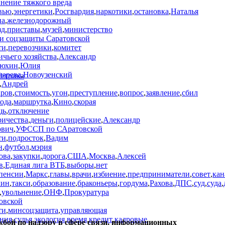
нение тяжкого вреда
вью
,
энергетики
,
Росгвардия
,
наркотики
,
остановка
,
Наталья
на
,
железнодорожный
зд
,
приставы
,
музей
,
министерство
 и соцзащиты Саратовской
ти
,
перевозчики
,
комитет
ичьего хозяйства
,
Александр
люхин
,
Юлия
арева
,
Новоузенский
,
Андрей
ров
,
стоимость
,
угон
,
преступление
,
вопрос
,
заявление
,
сбил
ода
,
маршрутка
,
Кино
,
скорая
щь
,
отключение
ричества
,
деньги
,
полицейские
,
Александр
ович
,
УФССП по САратовской
ти
,
подросток
,
Вадим
н
,
футбол
,
мэрия
ова
,
закупки
,
дорога
,
США
,
Москва
,
Алексей
в
,
Единая лига ВТБ
,
выборы
,
нет
пенсии
,
Маркс
,
главы
,
врачи
,
избиение
,
предприниматели
,
совет
,
кан
хин
,
такси
,
образование
,
браконьеры
,
гордума
,
Рахова
,
ДПС
,
суд
,
суда
,
,
увольнение
,
ОНФ
,
Прокуратура
овской
ти
,
минсоцзащита
,
управляющая
ния
,
судья
,
экология
,
время
,
кредит
,
кадровые
жбой по надзору в сфере связи, информационных