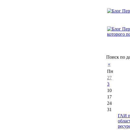
Поиск по д
«
Пн
27
3
10
17
24
31
ГАИ п
облас
ресур