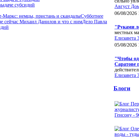
сильно увл
выдаче субсидий
Август До
06/08/2026 
-Маркс: немцы, пристань и скандалы
Субботнее
де сейчас Михаил Данилов и что с ним
Дело Павла
"Руками л
идий
местных ма
Елизавета 
05/08/2026 
"Чтобы одо
Саратове 
действител
Елизавета 
Блоги