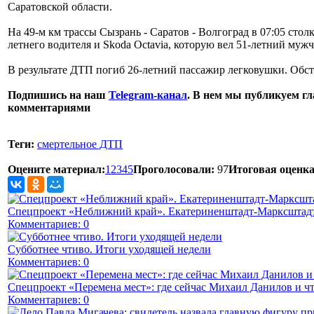
Саратовской области.
На 49-м км трассы Сызрань - Саратов - Волгоград в 07:05 сто
летнего водителя и Skoda Octavia, которую вел 51-летний мужч
В результате ДТП погиб 26-летний пассажир легковушки. Обс
Подпишись на наш
Telegram-канал
. В нем мы публикуем гл
комментариями
Теги:
смертельное ДТП
Оцените материал:
1
2
3
4
5
Проголосовали:
97
Итоговая оценка
Спецпроект «Неближний край». Екатериненштадт-Марксштадт
Комментариев: 0
Субботнее чтиво. Итоги уходящей недели
Комментариев: 0
Спецпроект «Перемена мест»: где сейчас Михаил Данилов и чт
Комментариев: 0