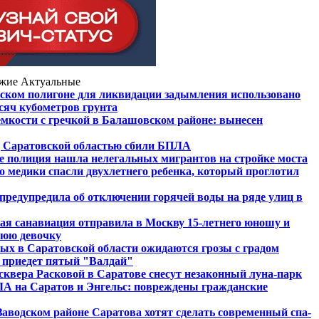
жие
Актуальные
сском полигоне для ликвидации задымления использовано
ысяч кубометров грунта
емкости с гречкой в Балашовском районе: вынесен
 Саратовской областью сбили БПЛА
е полиция нашла нелегальных мигрантов на стройке моста
о медики спасли двухлетнего ребенка, который проглотил
предупредила об отключении горячей воды на ряде улиц в
ая санавиация отправила в Москву 15-летнего юношу и
юю девочку
ых в Саратовской области ожидаются грозы с градом
 приедет пятый "Валдай"
сквера Расковой в Саратове снесут незаконный луна-парк
А на Саратов и Энгельс: повреждены гражданские
 Заводском районе Саратова хотят сделать современный спа-