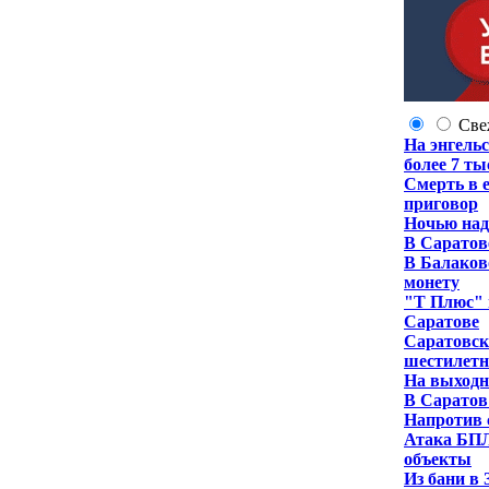
Све
На энгель
более 7 т
Смерть в 
приговор
Ночью над
В Саратов
В Балаков
монету
"Т Плюс" 
Саратове
Саратовск
шестилетн
На выходн
В Саратов
Напротив 
Атака БПЛ
объекты
Из бани в