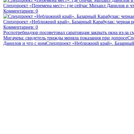
Спецпроект «Перемена мест»: где сейчас Михаил Данилов и чт
Комментариев: 0
Спецпроект «Неближний край». Базарный Карабулак: черная р
Комментариев: 0
Роспотребнадзор посоветовал саратовцам закрыть окна из-за с
Мигачева: свидетель трижды меняла показания при допросе
Сп
Данилов и что с ним
Спецпроект «Неближний край». Базарный 