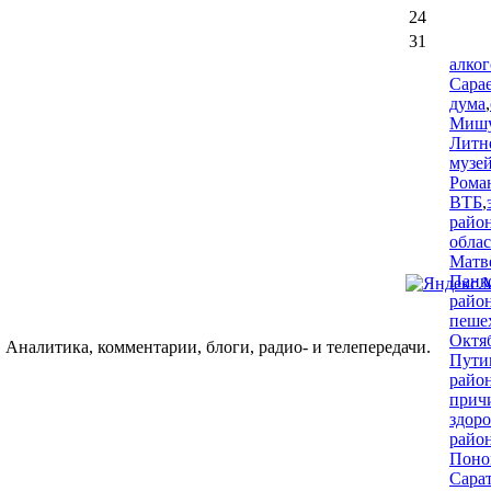
24
31
алког
Сара
дума
,
Мишу
Литн
музе
Рома
ВТБ
,
райо
обла
Матв
Панк
райо
пеше
Октя
 Аналитика, комментарии, блоги, радио- и телепередачи.
Пути
райо
прич
здор
райо
Поно
Сара