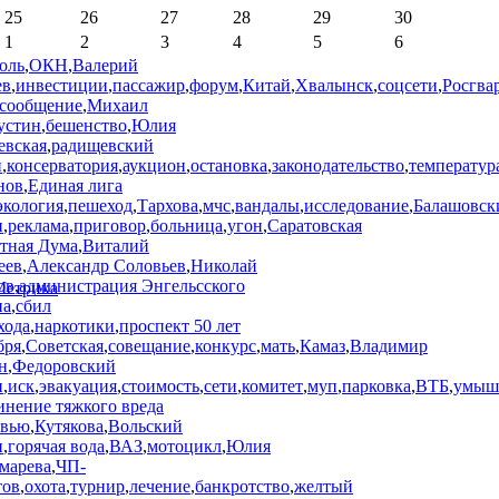
25
26
27
28
29
30
1
2
3
4
5
6
оль
,
ОКН
,
Валерий
ев
,
инвестиции
,
пассажир
,
форум
,
Китай
,
Хвалынск
,
соцсети
,
Росгва
сообщение
,
Михаил
стин
,
бешенство
,
Юлия
евская
,
радищевский
й
,
консерватория
,
аукцион
,
остановка
,
законодательство
,
температур
нов
,
Единая лига
экология
,
пешеход
,
Тархова
,
мчс
,
вандалы
,
исследование
,
Балашовск
н
,
реклама
,
приговор
,
больница
,
угон
,
Саратовская
стная Дума
,
Виталий
еев
,
Александр Соловьев
,
Николай
ов
,
администрация Энгельсского
на
,
сбил
хода
,
наркотики
,
проспект 50 лет
бря
,
Советская
,
совещание
,
конкурс
,
мать
,
Камаз
,
Владимир
н
,
Федоровский
н
,
иск
,
эвакуация
,
стоимость
,
сети
,
комитет
,
муп
,
парковка
,
ВТБ
,
умыш
инение тяжкого вреда
овью
,
Кутякова
,
Вольский
н
,
горячая вода
,
ВАЗ
,
мотоцикл
,
Юлия
марева
,
ЧП-
тов
,
охота
,
турнир
,
лечение
,
банкротство
,
желтый