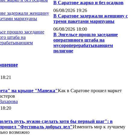
В Саратове жарко и без осадков
06/08/2026 19:26
В Саратове задержали женщину с
тремя пакетами марихуаны
06/08/2026 18:00
В Энгельсе прошло заседание
оперативного штаба на
мусороперерабатывающем
полигоне
 мнение
 18:21
лета" на крыше "Манежа"
Как в Саратове прошел маркет
астеров
Захарова
 18:20
олеть путь, нужно сделать хотя бы первый шаг": в
прошел "Фестиваль добрых дел"
Изменить мир к лучшему
льно возможно