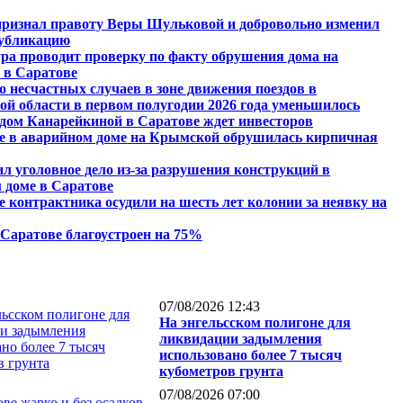
признал правоту Веры Шульковой и добровольно изменил
убликацию
ра проводит проверку по факту обрушения дома на
в Саратове
о несчастных случаев в зоне движения поездов в
ой области в первом полугодии 2026 года уменьшилось
дом Канарейкиной в Саратове ждет инвесторов
е в аварийном доме на Крымской обрушилась кирпичная
ил уголовное дело из-за разрушения конструкций в
 доме в Саратове
е контрактника осудили на шесть лет колонии за неявку на
 Саратове благоустроен на 75%
07/08/2026 12:43
На энгельсском полигоне для
ликвидации задымления
использовано более 7 тысяч
кубометров грунта
07/08/2026 07:00