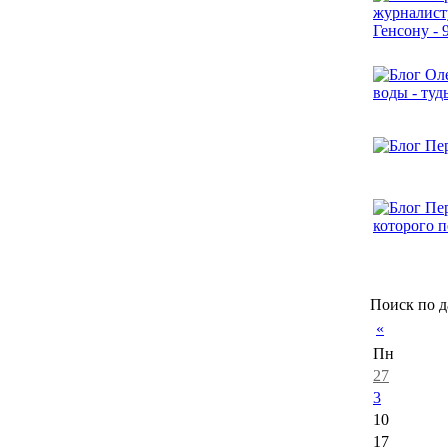
Поиск по д
«
Пн
27
3
10
17