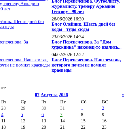
Блог Перепеченова. Футболисту,
журналисту, тренеру Аркадию
Генсону - 90 лет
26/06/2026 16:30
Блог Олейник. Шесть дней без
воды - туды-сюды
23/03/2026 14:34
Блог Перепеченова. За "Дом
художника" наконец-то взялись...
04/02/2026 12:22
Блог Перепеченова. Наш земляк,
которого почти не помнят
краеведы
ате
07
Августа
2026
»
Вт
Ср
Чт
Пт
Сб
ВС
28
29
30
31
1
2
4
5
6
7
8
9
11
12
13
14
15
16
18
19
20
21
22
23