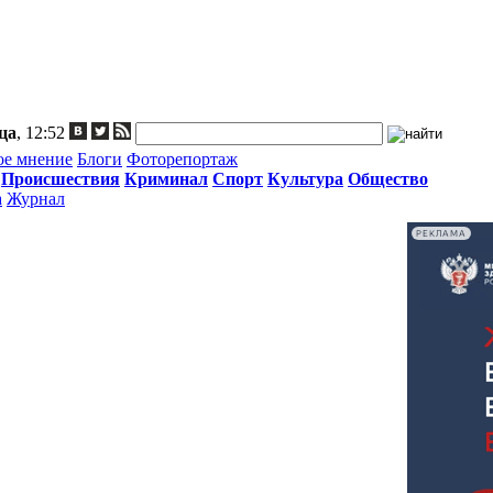
ца
, 12:52
ое мнение
Блоги
Фоторепортаж
Происшествия
Криминал
Спорт
Культура
Общество
а
Журнал
РЕКЛАМА