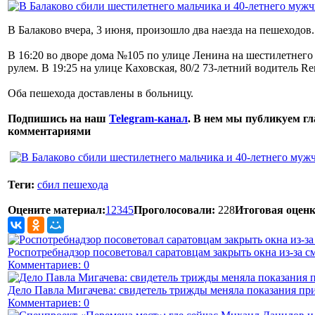
В Балаково вчера, 3 июня, произошло два наезда на пешеходов
В 16:20 во дворе дома №105 по улице Ленина на шестилетнего
рулем. В 19:25 на улице Каховская, 80/2 73-летний водитель Re
Оба пешехода доставлены в больницу.
Подпишись на наш
Telegram-канал
. В нем мы публикуем гл
комментариями
Теги:
сбил пешехода
Оцените материал:
1
2
3
4
5
Проголосовали:
228
Итоговая оценк
Роспотребнадзор посоветовал саратовцам закрыть окна из-за с
Комментариев: 0
Дело Павла Мигачева: свидетель трижды меняла показания пр
Комментариев: 0