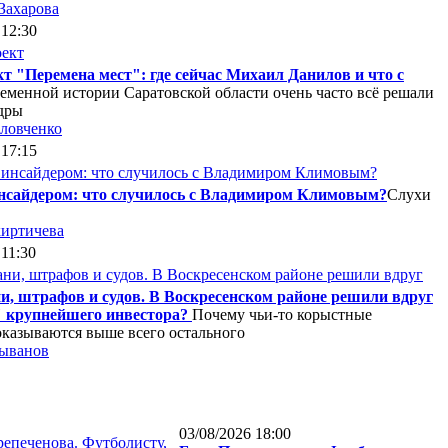
Захарова
 12:30
т "Перемена мест": где сейчас Михаил Данилов и что с
еменной истории Саратовской области очень часто всё решали
дры
ловченко
 17:15
инсайдером: что случилось с Владимиром Климовым?
Слухи
иртичева
 11:30
и, штрафов и судов. В Воскресенском районе решили вдруг
 крупнейшего инвестора?
Почему чьи-то корыстные
оказываются выше всего остального
ыванов
03/08/2026 18:00