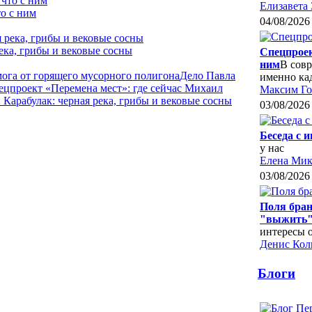
Елизавета 
о с ним
04/08/2026
ека, грибы и вековые сосны
Спецпроек
ним
В совр
мога от горящего мусорного полигона
Дело Павла
именно ка
ецпроект «Перемена мест»: где сейчас Михаил
Максим Го
Карабулак: черная река, грибы и вековые сосны
03/08/2026
Беседа с 
у нас
Елена Мик
03/08/2026
Поля бран
"выжить"
интересы 
Денис Кол
Блоги