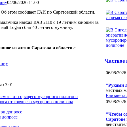
04/06/2026 11:00
. Об этом сообщает ГАИ по Саратовской области.
 мальчика наехал ВАЗ-2110 с 19-летним юношей за
nault Logan сбил 40-летнего мужчину.
авное из жизни Саратова и области с
Частное
06/08/2026
а:
3.01
"Руками 
местных м
Елизавета 
мога от горящего мусорного полигона
05/08/2026
"Чтобы од
и допросе
Саратове 
действите