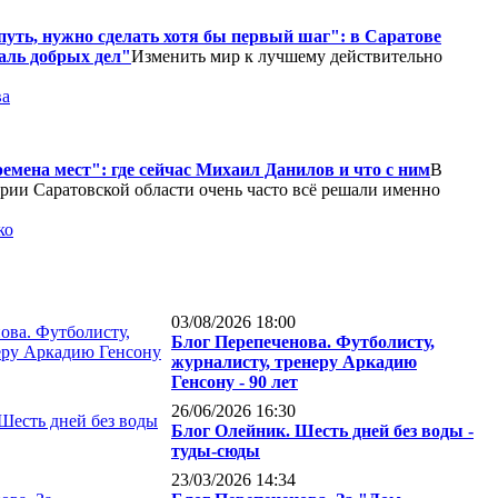
путь, нужно сделать хотя бы первый шаг": в Саратове
аль добрых дел"
Изменить мир к лучшему действительно
ва
емена мест": где сейчас Михаил Данилов и что с ним
В
рии Саратовской области очень часто всё решали именно
ко
03/08/2026 18:00
Блог Перепеченова. Футболисту,
журналисту, тренеру Аркадию
Генсону - 90 лет
26/06/2026 16:30
Блог Олейник. Шесть дней без воды -
туды-сюды
23/03/2026 14:34