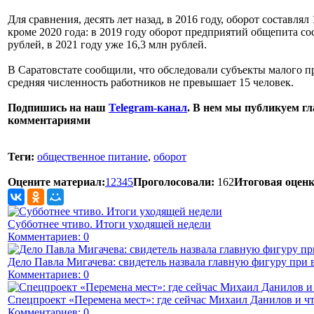
Для сравнения, десять лет назад, в 2016 году, оборот составлял
кроме 2020 года: в 2019 году оборот предприятий общепита сос
рублей, в 2021 году уже 16,3 млн рублей.
В Саратовстате сообщили, что обследовали субъекты малого п
средняя численность работников не превышает 15 человек.
Подпишись на наш
Telegram-канал
. В нем мы публикуем гл
комментариями
Теги:
общественное питание
,
оборот
Оцените материал:
1
2
3
4
5
Проголосовали:
162
Итоговая оценк
Субботнее чтиво. Итоги уходящей недели
Комментариев: 0
Дело Павла Мигачева: свидетель назвала главную фигуру при 
Комментариев: 0
Спецпроект «Перемена мест»: где сейчас Михаил Данилов и чт
Комментариев: 0