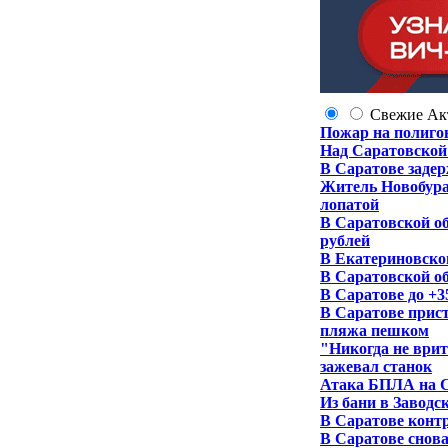
Свежие
Ак
Пожар на полиго
Над Саратовской
В Саратове задер
Житель Новобура
лопатой
В Саратовской об
рублей
В Екатериновском
В Саратовской о
В Саратове до +3
В Саратове прис
пляжа пешком
"Никогда не врит
зажевал станок
Атака БПЛА на С
Из бани в Заводс
В Саратове контр
В Саратове снов