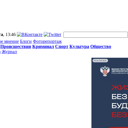
та
, 13:46
ое мнение
Блоги
Фоторепортаж
Происшествия
Криминал
Спорт
Культура
Общество
а
Журнал
РЕКЛАМА