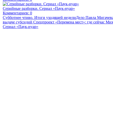
Серийные разборки. Сериал «Паук-нуар»
Комментариев: 0
Субботнее чтиво. Итоги уходящей недели
Дело Павла Мигачева
выдаче субсидий
Спецпроект «Перемена мест»: где сейчас Мих
Сериал «Паук-нуар»