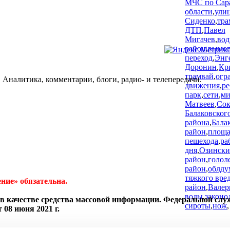
МЧС по Сар
области
,
ули
Сиденко
,
тра
ДТП
,
Павел
Мигачев
,
вод
район
,
вымог
переход
,
Энг
Доронин
,
Кр
трамвай
,
огр
 Аналитика, комментарии, блоги, радио- и телепередачи.
движения
,
ре
парк
,
сети
,
ми
Матвеев
,
Сок
Балаковског
района
,
Бала
район
,
площа
пешехода
,
ра
дня
,
Озинск
район
,
голол
район
,
облду
тяжкого вре
ние» обязательна.
район
,
Валер
воды
,
законо
в качестве средства массовой информации. Федеральной слу
сироты
,
нож
,
08 июня 2021 г.