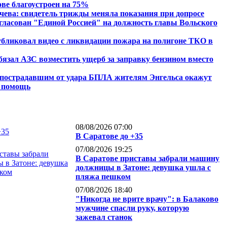
ве благоустроен на 75%
чева: свидетель трижды меняла показания при допросе
гласован "Единой Россией" на должность главы Вольского
бликовал видео с ликвидации пожара на полигоне ТКО в
бязал АЗС возместить ущерб за заправку бензином вместо
 пострадавшим от удара БПЛА жителям Энгельса окажут
ю помощь
08/08/2026 07:00
В Саратове до +35
07/08/2026 19:25
В Саратове приставы забрали машину
должницы в Затоне: девушка ушла с
пляжа пешком
07/08/2026 18:40
"Никогда не врите врачу": в Балаково
мужчине спасли руку, которую
зажевал станок