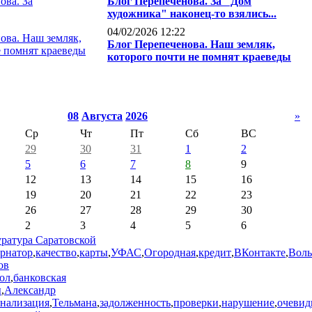
Блог Перепеченова. За "Дом
художника" наконец-то взялись...
04/02/2026 12:22
Блог Перепеченова. Наш земляк,
которого почти не помнят краеведы
08
Августа
2026
»
Ср
Чт
Пт
Сб
ВС
29
30
31
1
2
5
6
7
8
9
12
13
14
15
16
19
20
21
22
23
26
27
28
29
30
2
3
4
5
6
ратура Саратовской
ернатор
,
качество
,
карты
,
УФАС
,
Огородная
,
кредит
,
ВКонтакте
,
Воль
ов
ол
,
банковская
ы
,
Александр
анализация
,
Тельмана
,
задолженность
,
проверки
,
нарушение
,
очеви