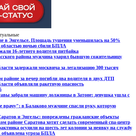
туальные
не в Энгельсе. Площадь тушения уменьшилась на 50%
 областью ночью сбили БПЛА
жали 16-летнего водителя питбайка
сского района мужчина ударил бывшую сожительницу
ласти задержали москвича за легализацию 300 тысяч
 районе за вечер погибли два водителя в двух ДТП
бласти объявляли ракетную опасность
5
тавы забрали машину должницы в Затоне: девушка ушла с
е врачу": в Балаково мужчине спасли руку, которую
аратов и Энгельс: повреждены гражданские объекты
ком районе Саратова хотят сделать современный спа-центр
актника осудили на шесть лет колонии за неявку на службу
а объявлена угроза БПЛА