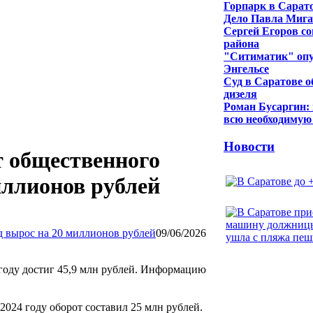
Горпарк в Сарато
Дело Павла Мига
Сергей Егоров со
района
"Ситиматик" опу
Энгельсе
Суд в Саратове о
дизеля
Роман Бусаргин:
всю необходиму
Новости
т общественного
иллионов рублей
09/06/2026
 году достиг 45,9 млн рублей. Информацию
В 2024 году оборот составил 25 млн рублей.