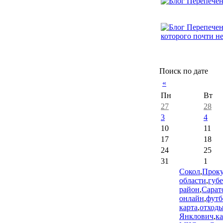
Поиск по дате
«
Пн
Вт
27
28
3
4
10
11
17
18
24
25
31
1
Сокол
,
Проку
области
,
губ
район
,
Сарат
онлайн
,
футб
карта
,
отход
Янклович
,
к