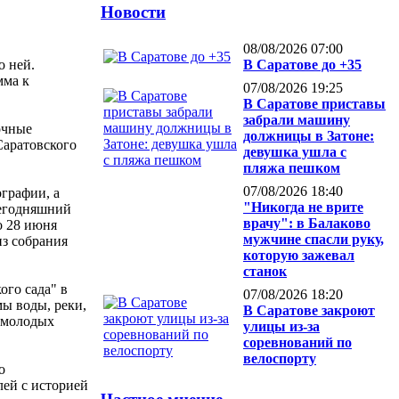
Новости
08/08/2026 07:00
о ней.
В Саратове до +35
мма к
07/08/2026 19:25
В Саратове приставы
забрали машину
очные
должницы в Затоне:
Саратовского
девушка ушла с
пляжа пешком
07/08/2026 18:40
графии, а
"Никогда не врите
сегодняшний
врачу": в Балаково
о 28 июня
мужчине спасли руку,
из собрания
которую зажевал
станок
ого сада" в
07/08/2026 18:20
мы воды, реки,
В Саратове закроют
и молодых
улицы из-за
соревнований по
велоспорту
о
лей с историей