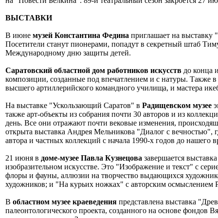
на "Повести Белкина". 89-й театральный сезон закроется 27 и
ВЫСТАВКИ
В июне
музей Константина Федина
приглашает на выставку "
Посетители станут пионерами, попадут в секретный штаб Тимур
Международному дню защиты детей.
Саратовский областной дом работников искусств
до конца 
композиции, созданные под впечатлением и с натуры. Также в
высшего артиллерийского командного училища, и мастера ик
На выставке "Ускользающий Саратов" в
Радищевском музее
э
также арт-объекты из собрания почти 30 авторов и из коллек
день. Все они отражают почти вековые изменения, происходящи
открыта выставка Андрея Мельникова "Диалог с вечностью", г
автора и частных коллекций с начала 1990-х годов до нашего 
21 июня в
доме-музее Павла Кузнецова
завершается выставка
изобразительном искусстве. Это "Изображение и текст" с сер
флоры и фауны, аллюзии на творчество выдающихся художнико
художников; и "На курьих ножках" с авторским осмыслением 
В
областном музее краеведения
представлена выставка "Древ
палеонтологического проекта, созданного на основе фондов Вя