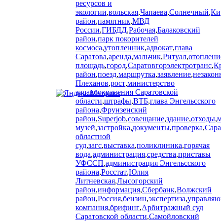
ресурсов и
экологии
,
вольская
,
Чапаева
,
Солнечный
,
Ки
район
,
памятник
,
МВД
России
,
ГИБДД
,
Рабочая
,
Балаковский
район
,
парк покорителей
космоса
,
утопленник
,
адвокат
,
глава
Саратова
,
аренда
,
мальчик
,
Ритуал
,
отоплени
площадь
,
город
,
Саратовгорэлектротранс
,
К
район
,
поезд
,
маршрутка
,
заявление
,
незакон
Плеханов
,
рост
,
министерство
здравоохранения Саратовской
области
,
штрафы
,
ВТБ
,
глава Энгельсского
района
,
Фрунзенский
район
,
Superjob
,
совещание
,
здание
,
отходы
,
музей
,
застройка
,
документы
,
проверка
,
Сара
областной
суд
,
загс
,
выставка
,
поликлиника
,
горячая
вода
,
администрация
,
средства
,
приставы
УФССП
,
администрация Энгельсского
района
,
Росстат
,
Юлия
Литневская
,
Лысогорский
район
,
информация
,
Сбербанк
,
Волжский
район
,
Россия
,
бензин
,
экспертиза
,
управляю
компания
,
брифинг
,
Арбитражный суд
Саратовской области
,
Самойловский