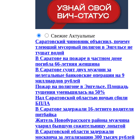
Свежие
Актуальные
Саратовский чиновник объяснил, почему
тлеющий мусорный полигон в Энгельсе не
тушат водой
В Саратове на пожаре в частном доме
погибла 66-летняя женщина
В Саратове судят двух мужчин за
нелегальные банковские операции на 9
миллиардов рублей
Пожар на полигоне в Энгельсе. Площадь
тушения уменьшилась на 50%
Над Саратовской областью ночью сбили
БПЛА
В Саратове задержали 16-летнего водителя
питбайка
Житель Новобурасского района мужчина
ударил бывшую сожительницу лопатой
В Саратовской области задержали
москвича за легализацию 300 тысяч рублей