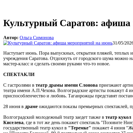
Культурный Саратов: афиша 
Автор:
Ольга Симонова
31/05/202
Наступает июнь. Пора выпускных, открытия пляжей, теплых 
учреждения Саратова. Отдохнуть от городского шума можно на 
мастер-класс и сделать своими руками что-то новое.
СПЕКТАКЛИ
С гастролями в
театр драмы имени Слонова
приезжают артис
театра имени А.П.Чехова. Волгоградские артисты покажут 4 ию
приспособленчество и любовь. Таганрожцы представят постано
28 июня в
драме
ожидаются показы премьерных спектаклей, пр
Волгоградский молодежный театр заедет также в
театр кукол
Киселева
, где в тот же день покажет спектакль "Позовите Н
государственный театр кукол в
"Теремке"
покажет 4 июня "Же