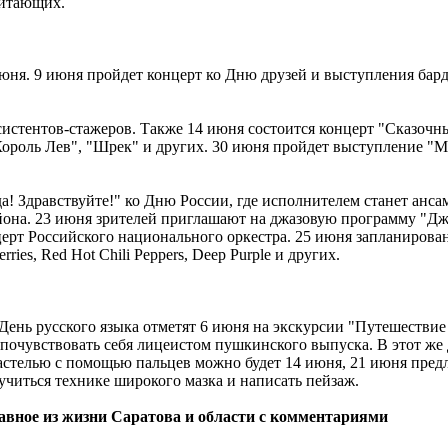
питающих.
юня. 9 июня пройдет концерт ко Дню друзей и выступления бард
систентов-стажеров. Также 14 июня состоится концерт "Сказоч
Король Лев", "Шрек" и других. 30 июня пройдет выступление "
! Здравствуйте!" ко Дню России, где исполнителем станет анса
йона. 23 июня зрителей приглашают на джазовую программу "Джа
ерт Российского национального оркестра. 25 июня запланирова
ries, Red Hot Chili Peppers, Deep Purple и других.
День русского языка отметят 6 июня на экскурсии "Путешестви
 почувствовать себя лицеистом пушкинского выпуска. В этот же 
стелью с помощью пальцев можно будет 14 июня, 21 июня предл
учиться технике широкого мазка и написать пейзаж.
лавное из жизни Саратова и области с комментариями