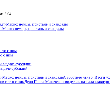
а:
3.04
-Маркс: немцы, пристань и скандалы
о с ним
выдаче субсидий
-Маркс: немцы, пристань и скандалы
Субботнее чтиво. Итоги у
ов и что с ним
Дело Павла Мигачева: свидетель назвала главную