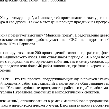
юня детским спектаклем "Три поросенка".
Хочу в тимуровцы", а 1 июня детей приглашают на экскурсию п
а и его друзей. Также в этот день пройдет праздничная програ
июня презентует выставку "Майские грезы". Представлены цвет
 составе экспозиции - работы участников СВО, ныне курсантов 
ебаны Юрия Баринова.
кспонируются около 200 произведений живописи, графики, фото
ции Радищевского музея. Они охватывают период с 1916 года по 
е с городом: как исторические события, так и смену сезонов. Д
де представлено более 40 работ живописи, графики и керамики 
времени.
 "ТРИ". Это три проекта, поддерживающих идею поисков "Райск
ией попарных работ-визуализаций с акцентом на обыгрывание те
в; "Утопия: глубинные пространства райского сада" с работам
Руслана Нургалиева сказочных и мифологических сюжетов.
няя жизнь", организованная в рамках масштабного передвижног
тского палеонтологического музея. Выставка знакомит посетите