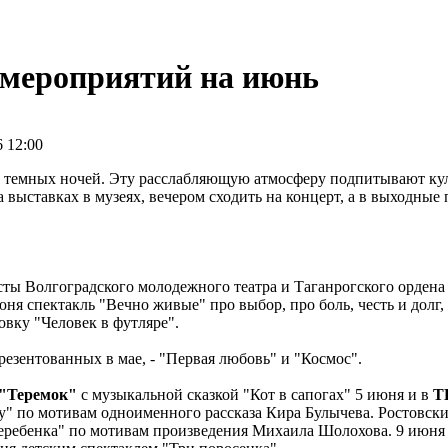
мероприятий на июнь
6 12:00
и темных ночей. Эту расслабляющую атмосферу подпитывают ку
выставках в музеях, вечером сходить на концерт, а в выходные 
ты Волгоградского молодежного театра и Таганрогского ордена
ня спектакль "Вечно живые" про выбор, про боль, честь и долг,
вку "Человек в футляре".
езентованных в мае, - "Первая любовь" и "Космос".
 "Теремок"
с музыкальной сказкой "Кот в сапогах" 5 июня и в
Т
ину" по мотивам одноименного рассказа Кира Булычева. Ростовск
ребенка" по мотивам произведения Михаила Шолохова. 9 июня 