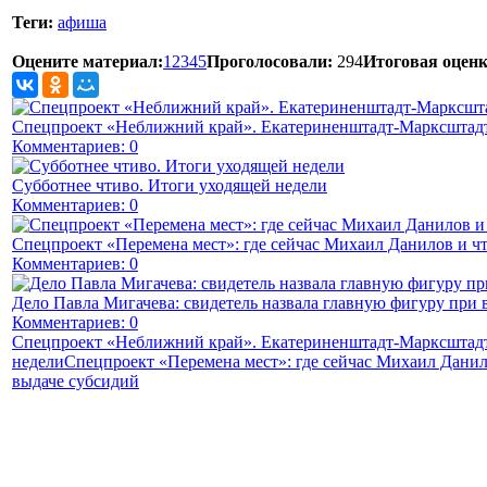
Теги:
афиша
Оцените материал:
1
2
3
4
5
Проголосовали:
294
Итоговая оценк
Спецпроект «Неближний край». Екатериненштадт-Марксштадт
Комментариев: 0
Субботнее чтиво. Итоги уходящей недели
Комментариев: 0
Спецпроект «Перемена мест»: где сейчас Михаил Данилов и чт
Комментариев: 0
Дело Павла Мигачева: свидетель назвала главную фигуру при 
Комментариев: 0
Спецпроект «Неближний край». Екатериненштадт-Марксштадт
недели
Спецпроект «Перемена мест»: где сейчас Михаил Данил
выдаче субсидий