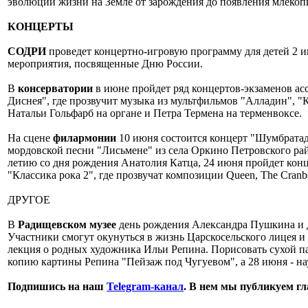
эволюции жизни на Земле от зарождения до появления млеко
КОНЦЕРТЫ
СОДРИ
проведет концертно-игровую программу для детей 2 и
мероприятия, посвященные Дню России.
В
консерватории
в июне пройдет ряд концертов-экзаменов ас
Диснея", где прозвучит музыка из мультфильмов "Алладин", "
Натальи Гольфарб на органе и Петра Термена на терменвоксе.
На сцене
филармонии
10 июня состоится концерт "Шумбратада
мордовской песни "Лисьмене" из села Оркино Петровского ра
летию со дня рождения Анатолия Катца, 24 июня пройдет конц
"Классика рока 2", где прозвучат композиции Queen, The Cranber
ДРУГОЕ
В
Радищевском музее
день рождения Александра Пушкина и 
Участники смогут окунуться в жизнь Царскосельского лицея и
лекция о родных художника Ильи Репина. Порисовать сухой па
копию картины Репина "Пейзаж под Чугуевом", а 28 июня - на
Подпишись на наш
Telegram-канал
. В нем мы публикуем г