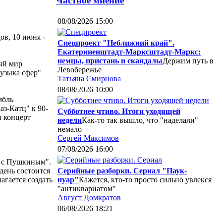
Частное мнение
08/08/2026 15:00
ов, 10 июня -
Спецпроект "Неближний край".
Екатериненштадт-Марксштадт-Маркс:
немцы, пристань и скандалы
Держим путь в
ный мир
Левобережье
Музыка сфер"
Татьяна Смирнова
08/08/2026 10:00
мбль
з-Катц" к 90-
Субботнее чтиво. Итоги уходящей
н концерт
недели
Как-то так вышло, что "наделали"
немало
Сергей Максимов
07/08/2026 16:00
е с Пушкиным".
день состоится
Серийные разборки. Сериал "Паук-
агается создать
нуар"
Кажется, кто-то просто сильно увлекся
"антиквариатом"
Август Домкратов
06/08/2026 18:21