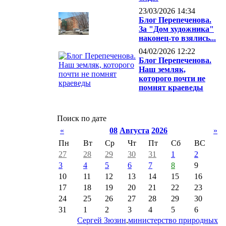
23/03/2026 14:34
Блог Перепеченова.
За "Дом художника"
наконец-то взялись...
04/02/2026 12:22
Блог Перепеченова.
Наш земляк,
которого почти не
помнят краеведы
Поиск по дате
«
08
Августа
2026
»
Пн
Вт
Ср
Чт
Пт
Сб
ВС
27
28
29
30
31
1
2
3
4
5
6
7
8
9
10
11
12
13
14
15
16
17
18
19
20
21
22
23
24
25
26
27
28
29
30
31
1
2
3
4
5
6
Сергей Зюзин
,
министерство природных