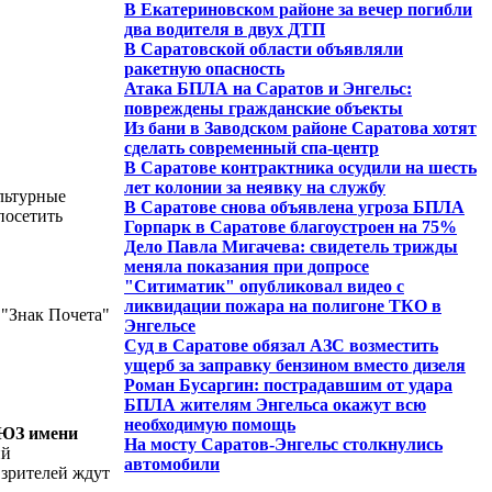
В Екатериновском районе за вечер погибли
два водителя в двух ДТП
В Саратовской области объявляли
ракетную опасность
Атака БПЛА на Саратов и Энгельс:
повреждены гражданские объекты
Из бани в Заводском районе Саратова хотят
сделать современный спа-центр
В Саратове контрактника осудили на шесть
лет колонии за неявку на службу
льтурные
В Саратове снова объявлена угроза БПЛА
посетить
Горпарк в Саратове благоустроен на 75%
Дело Павла Мигачева: свидетель трижды
меняла показания при допросе
"Ситиматик" опубликовал видео с
ликвидации пожара на полигоне ТКО в
 "Знак Почета"
Энгельсе
Суд в Саратове обязал АЗС возместить
ущерб за заправку бензином вместо дизеля
Роман Бусаргин: пострадавшим от удара
БПЛА жителям Энгельса окажут всю
необходимую помощь
ЮЗ имени
На мосту Саратов-Энгельс столкнулись
ий
автомобили
зрителей ждут