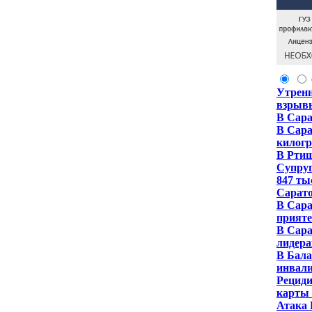
Утренн
взрывы
В Сара
В Сара
килог
В Ртищ
Супруг
847 ты
Сарато
В Сара
прият
В Сара
лидера
В Бала
инвали
Рециди
карты 
Атака 