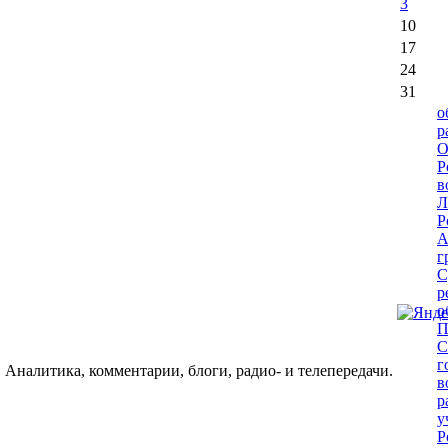
3
10
17
24
31
о
р
О
Р
в
Л
Р
А
г
С
р
о
П
С
г
 Аналитика, комментарии, блоги, радио- и телепередачи.
в
р
у
Р