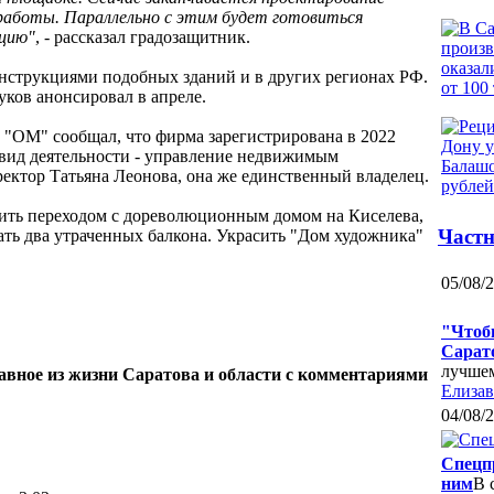
аботы. Параллельно с этим будет готовиться
ацию"
, - рассказал градозащитник.
онструкциями подобных зданий и в других регионах РФ.
ков анонсировал в апреле.
. "ОМ" сообщал, что фирма зарегистрирована в 2022
 вид деятельности - управление недвижимым
ектор Татьяна Леонова, она же единственный владелец.
инить переходом с дореволюционным домом на Киселева,
Частн
дать два утраченных балкона. Украсить "Дом художника"
05/08/
"Чтобы
Сарат
лучшем
лавное из жизни Саратова и области с комментариями
Елизав
04/08/
Спецпр
ним
В 