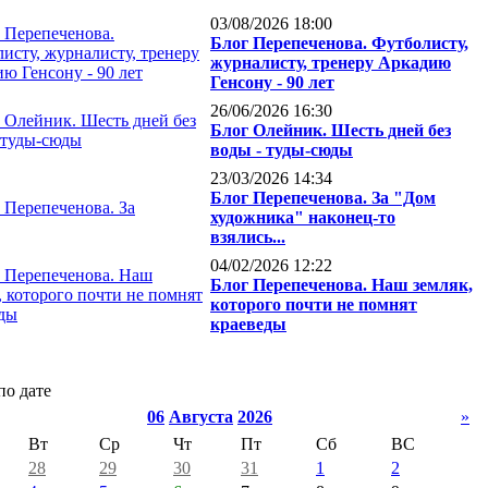
03/08/2026 18:00
Блог Перепеченова. Футболисту,
журналисту, тренеру Аркадию
Генсону - 90 лет
26/06/2026 16:30
Блог Олейник. Шесть дней без
воды - туды-сюды
23/03/2026 14:34
Блог Перепеченова. За "Дом
художника" наконец-то
взялись...
04/02/2026 12:22
Блог Перепеченова. Наш земляк,
которого почти не помнят
краеведы
по дате
06
Августа
2026
»
Вт
Ср
Чт
Пт
Сб
ВС
28
29
30
31
1
2