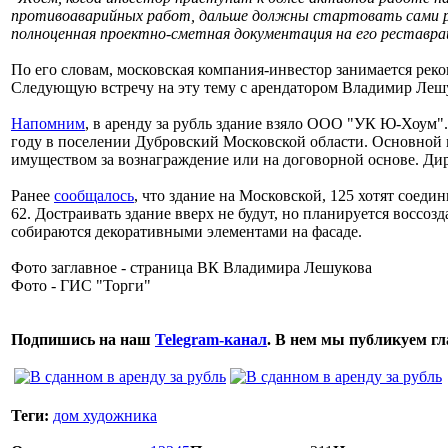
противоаварийных работ, дальше должны стартовать сами р
полноценная проектно-сметная документация на его реставр
По его словам, московская компания-инвестор занимается рек
Следующую встречу на эту тему с арендатором Владимир Лешу
Напомним
, в аренду за рубль здание взяло ООО "УК Ю-Хоум"
году в поселении Дубровский Московской области. Основной
имуществом за вознаграждение или на договорной основе. Дир
Ранее
сообщалось
, что здание на Московской, 125 хотят соед
62. Достраивать здание вверх не будут, но планируется воссоз
собираются декоративными элементами на фасаде.
Фото заглавное - страница ВК Владимира Лешукова
Фото - ГИС "Торги"
Подпишись на наш
Telegram-канал
. В нем мы публикуем г
Теги:
дом художника