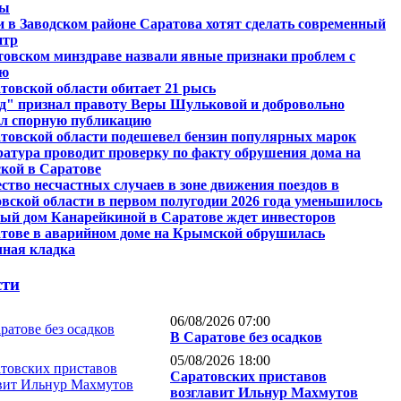
ты
и в Заводском районе Саратова хотят сделать современный
нтр
товском минздраве назвали явные признаки проблем с
ью
товской области обитает 21 рысь
д" признал правоту Веры Шульковой и добровольно
л спорную публикацию
товской области подешевел бензин популярных марок
атура проводит проверку по факту обрушения дома на
кой в Саратове
ство несчастных случаев в зоне движения поездов в
вской области в первом полугодии 2026 года уменьшилось
ый дом Канарейкиной в Саратове ждет инвесторов
тове в аварийном доме на Крымской обрушилась
ная кладка
сти
06/08/2026 07:00
В Саратове без осадков
05/08/2026 18:00
Саратовских приставов
возглавит Ильнур Махмутов