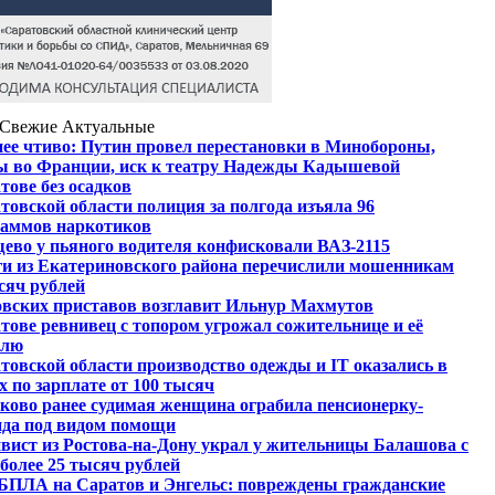
Свежие
Актуальные
ее чтиво: Путин провел перестановки в Минобороны,
 во Франции, иск к театру Надежды Кадышевой
тове без осадков
товской области полиция за полгода изъяла 96
раммов наркотиков
ево у пьяного водителя конфисковали ВАЗ-2115
и из Екатериновского района перечислили мошенникам
сяч рублей
вских приставов возглавит Ильнур Махмутов
тове ревнивец с топором угрожал сожительнице и её
елю
товской области производство одежды и IT оказались в
х по зарплате от 100 тысяч
ково ранее судимая женщина ограбила пенсионерку-
да под видом помощи
вист из Ростова-на-Дону украл у жительницы Балашова с
более 25 тысяч рублей
БПЛА на Саратов и Энгельс: повреждены гражданские