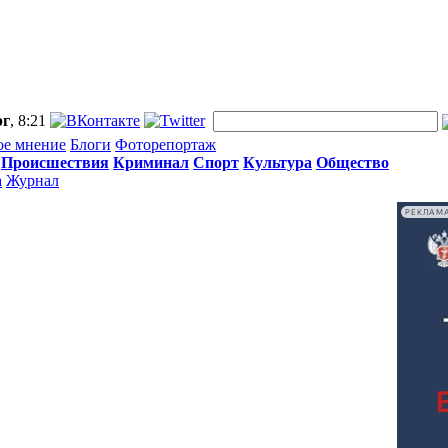
рг
, 8:21
ое мнение
Блоги
Фоторепортаж
Происшествия
Криминал
Спорт
Культура
Общество
а
Журнал
РЕКЛАМ