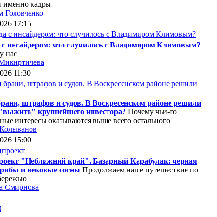
и именно кадры
м Головченко
2026 17:15
а с инсайдером: что случилось с Владимиром Климовым?
у нас
 Микиртичева
2026 11:30
рани, штрафов и судов. В Воскресенском районе решили
 "выжить" крупнейшего инвестора?
Почему чьи-то
ные интересы оказываются выше всего остального
 Колыванов
2026 15:00
роект "Неближний край". Базарный Карабулак: черная
 грибы и вековые сосны
Продолжаем наше путешествие по
бережью
а Смирнова
и