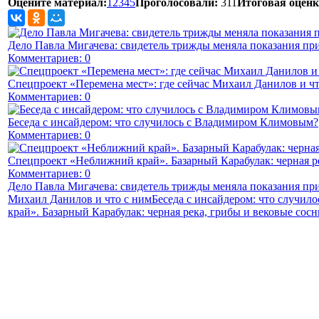
Оцените материал:
1
2
3
4
5
Проголосовали:
311
Итоговая оценк
Дело Павла Мигачева: свидетель трижды меняла показания пр
Комментариев: 0
Спецпроект «Перемена мест»: где сейчас Михаил Данилов и чт
Комментариев: 0
Беседа с инсайдером: что случилось с Владимиром Климовым?
Комментариев: 0
Спецпроект «Неближний край». Базарный Карабулак: черная р
Комментариев: 0
Дело Павла Мигачева: свидетель трижды меняла показания пр
Михаил Данилов и что с ним
Беседа с инсайдером: что случи
край». Базарный Карабулак: черная река, грибы и вековые сос