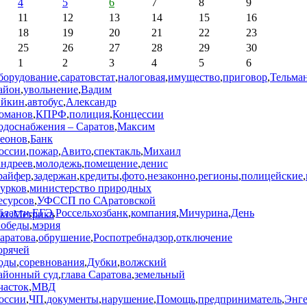
4
5
6
7
8
9
11
12
13
14
15
16
18
19
20
21
22
23
25
26
27
28
29
30
1
2
3
4
5
6
борудование
,
саратовстат
,
налоговая
,
имущество
,
приговор
,
Тельма
айон
,
увольнение
,
Вадим
йкин
,
автобус
,
Александр
оманов
,
КПРФ
,
полиция
,
Концессии
одоснабжения – Саратов
,
Максим
еонов
,
Банк
оссии
,
пожар
,
Авито
,
спектакль
,
Михаил
ндреев
,
молодежь
,
помещение
,
денис
райфер
,
задержан
,
кредиты
,
фото
,
незаконно
,
регионы
,
полицейские
,
урков
,
министерство природных
есурсов
,
УФССП по САратовской
бласти
,
ЕГЭ
,
Россельхозбанк
,
компания
,
Мичурина
,
День
обеды
,
мэрия
аратова
,
обрушение
,
Роспотребнадзор
,
отключение
орячей
оды
,
соревнования
,
Дубки
,
волжский
айонный суд
,
глава Саратова
,
земельный
часток
,
МВД
оссии
,
ЧП
,
документы
,
нарушение
,
Помощь
,
предприниматель
,
Энге