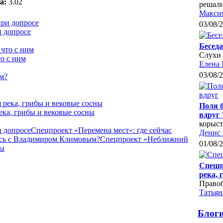
а:
3.02
решал
Макси
03/08/
и допросе
Бесед
Слухи 
о с ним
Елена
03/08/
Поля б
ека, грибы и вековые сосны
вдруг
корыст
и допросе
Спецпроект «Перемена мест»: где сейчас
Денис
лось с Владимиром Климовым?
Спецпроект «Неближний
01/08/
ны
Спецп
река,
Право
Татьян
Блог