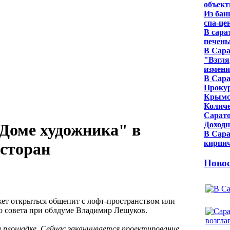
объек
Из бан
спа-це
В сара
печен
В Сара
"Взгля
измени
В Сара
Прокур
Крымс
Количе
Сарато
Доходн
"Доме художника" в
В Сара
кирпич
есторан
Ново
жет открыться общепит с лофт-пространством или
о совета при облдуме Владимир Лешуков.
а площадке. Сейчас заканчивается проектирование