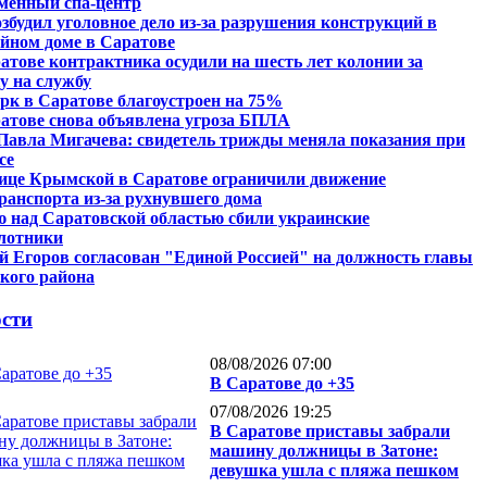
менный спа-центр
збудил уголовное дело из-за разрушения конструкций в
йном доме в Саратове
атове контрактника осудили на шесть лет колонии за
у на службу
рк в Саратове благоустроен на 75%
атове снова объявлена угроза БПЛА
Павла Мигачева: свидетель трижды меняла показания при
се
ице Крымской в Саратове ограничили движение
ранспорта из-за рухнувшего дома
 над Саратовской областью сбили украинские
лотники
й Егоров согласован "Единой Россией" на должность главы
кого района
сти
08/08/2026 07:00
В Саратове до +35
07/08/2026 19:25
В Саратове приставы забрали
машину должницы в Затоне:
девушка ушла с пляжа пешком