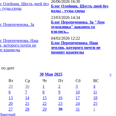
26/06/2026 16:30
Блог Олейник. Шесть дней без
воды - туды-сюды
23/03/2026 14:34
Блог Перепеченова. За "Дом
художника" наконец-то
взялись...
04/02/2026 12:22
Блог Перепеченова. Наш
земляк, которого почти не
помнят краеведы
 по дате
30
Мая
2025
»
Вт
Ср
Чт
Пт
Сб
ВС
29
30
1
2
3
4
6
7
8
9
10
11
13
14
15
16
17
18
20
21
22
23
24
25
27
28
29
30
31
1
Дмитрий