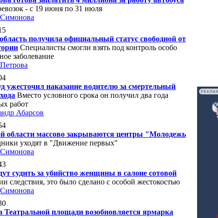
евозок - с 19 июня по 31 июля
 Симонова
15
область получила официальный статус свободной от
тории
Специалисты смогли взять под контроль особо
ное заболевание
 Петрова
04
уд ужесточил наказание водителю за смертельный
РЕКЛА
ехода
Вместо условного срока он получил два года
ых работ
андр Абарсов
54
й области массово закрываются центры "Молодежь
ники уходят в "Движение первых"
 Симонова
43
дут судить за убийство женщины в салоне сотовой
ии следствия, это было сделано с особой жестокостью
 Симонова
30
а Театральной площади возобновляется ярмарка