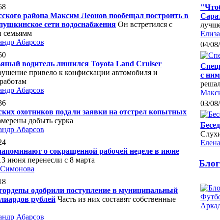
58
"Чтоб
сского района Максим Леонов пообещал построить в
Сара
пушкинское сети водоснабжения
Он встретился с
лучше
 семьямм
Елиза
андр Абарсов
04/08
50
ьяный водитель лишился Toyota Land Cruiser
Спецп
рушение привело к конфискации автомобиля и
с ним
 работам
реша
андр Абарсов
Макс
36
03/08
вских охотников подали заявки на отстрел копытных
амерены добыть сурка
Бесе
андр Абарсов
Слухи
24
Елен
апоминают о сокращенной рабочей неделе в июне
3 июня перенесли с 8 марта
Бло
 Симонова
18
гордепы одобрили поступление в муниципальный
лиардов рублей
Часть из них составят собственные
андр Абарсов