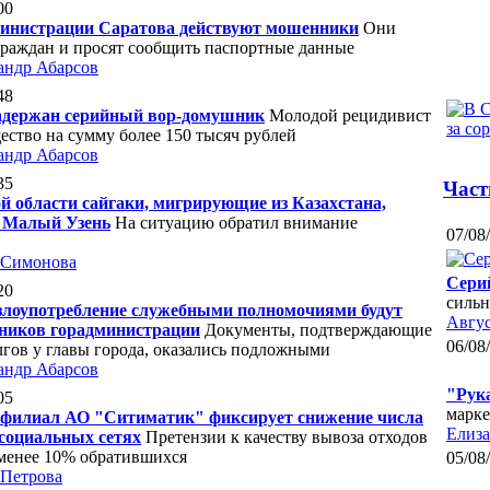
00
министрации Саратова действуют мошенники
Они
граждан и просят сообщить паспортные данные
андр Абарсов
48
задержан серийный вор-домушник
Молодой рецидивист
ство на сумму более 150 тысяч рублей
андр Абарсов
35
Част
й области сайгаки, мигрирующие из Казахстана,
е Малый Узень
На ситуацию обратил внимание
07/08
 Симонова
Сери
20
сильн
 злоупотребление служебными полномочиями будут
Авгус
дников горадминистрации
Документы, подтверждающие
06/08
лгов у главы города, оказались подложными
андр Абарсов
"Рук
05
марке
 филиал АО "Ситиматик" фиксирует снижение числа
Елиза
социальных сетях
Претензии к качеству вывоза отходов
менее 10% обратившихся
05/08
 Петрова