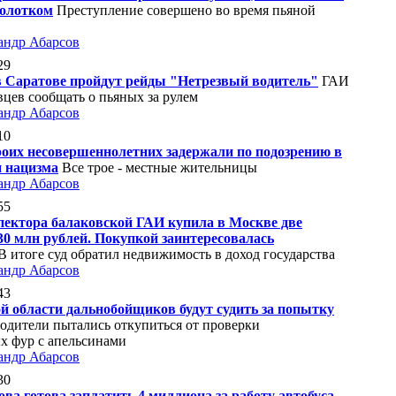
молотком
Преступление совершено во время пьяной
андр Абарсов
29
 Саратове пройдут рейды "Нетрезвый водитель"
ГАИ
вцев сообщать о пьяных за рулем
андр Абарсов
10
роих несовершеннолетних задержали по подозрению в
 нацизма
Все трое - местные жительницы
андр Абарсов
55
пектора балаковской ГАИ купила в Москве две
30 млн рублей. Покупкой заинтересовалась
В итоге суд обратил недвижимость в доход государства
андр Абарсов
43
й области дальнобойщиков будут судить за попытку
одители пытались откупиться от проверки
х фур с апельсинами
андр Абарсов
30
ва готова заплатить 4 миллиона за работу автобуса