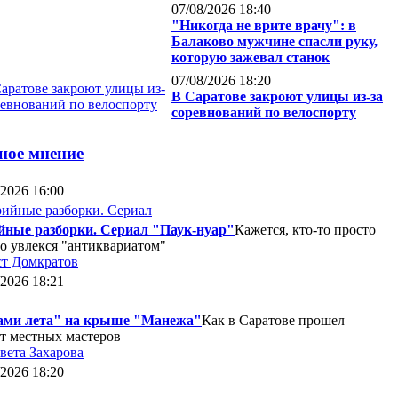
07/08/2026 18:40
"Никогда не врите врачу": в
Балаково мужчине спасли руку,
которую зажевал станок
07/08/2026 18:20
В Саратове закроют улицы из-за
соревнований по велоспорту
ное мнение
/2026 16:00
йные разборки. Сериал "Паук-нуар"
Кажется, кто-то просто
о увлекся "антиквариатом"
т Домкратов
/2026 18:21
ами лета" на крыше "Манежа"
Как в Саратове прошел
т местных мастеров
вета Захарова
/2026 18:20