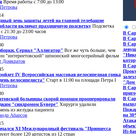
я
Время работы с 7:00 до 13:00
 Петрова
14
ный день защиты детей на главной телебашне
области включат праздничную подсветку
Подсветка
 с 21:30 до 23:00 часов
В Сар
 Петрова
В Сар
В Сар
00
девуш
борки. Сериал "Аллигатор"
Все же чуть больше, чем
"Нико
дин "интернетовский" шпионский многосерийный фильм
котор
т Домкратов
В Сар
45
Проку
ройдет IV Всероссийская массовая велосипедная гонка
залез
ень велосипедиста"
Старт в 11:00 на площади Петра I
"Дом 
 Петрова
В Сар
приго
30
В Сар
атовской больницы скорой помощи прооперировали
выход
едким "синдромом Бувере"
Хирурги удалили
Пожар
мень из желудка пациента
на 3
андр Абарсов
Атака
15
объе
ачался XI Международный фестиваль "Принцесса
Из ба
вуют более 120 артисток из 12 стран