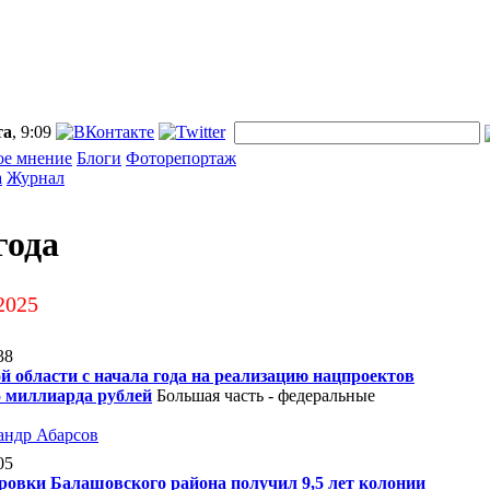
та
, 9:09
ое мнение
Блоги
Фоторепортаж
а
Журнал
года
2025
38
й области с начала года на реализацию нацпроектов
5 миллиарда рублей
Большая часть - федеральные
андр Абарсов
05
овки Балашовского района получил 9,5 лет колонии