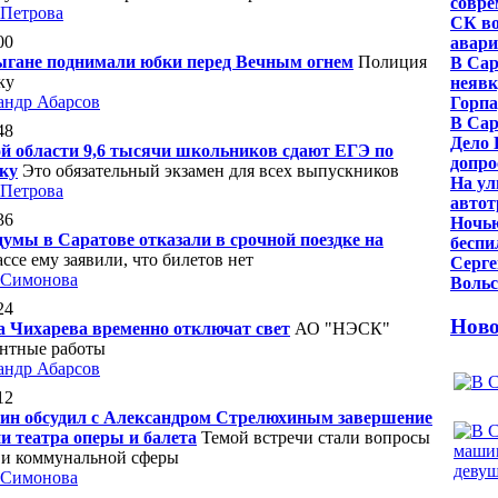
совре
 Петрова
СК во
00
авари
ыгане поднимали юбки перед Вечным огнем
Полиция
В Сар
ку
неявк
андр Абарсов
Горпа
В Сар
48
Дело 
й области 9,6 тысячи школьников сдают ЕГЭ по
допро
ку
Это обязательный экзамен для всех выпускников
На ул
 Петрова
автот
36
Ночью
думы в Саратове отказали в срочной поездке на
беспи
ассе ему заявили, что билетов нет
Серге
 Симонова
Вольс
24
Ново
а Чихарева временно отключат свет
АО "НЭСК"
онтные работы
андр Абарсов
12
ин обсудил с Александром Стрелюхиным завершение
и театра оперы и балета
Темой встречи стали вопросы
 и коммунальной сферы
 Симонова