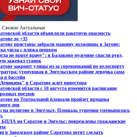
Свежие
Актуальные
атовской области объявляли ракетную опасность
атове до +35
атове приставы забрали машину должницы в Затоне:
ка ушла с пляжа пешком
гда не врите врачу": в Балаково мужчине спасли руку,
ую зажевал станок
атове закроют улицы из-за соревнований по велоспорту
ратура: утонувшая в Энгельсском районе девочка сама
ла в бассейн
Деникина" в Саратове ждет инвестора
атовской области с 10 августа изменится расписание
родных поездов
атове на Театральной площади пройдет ярмарка
ного дня
 на полигоне в Энгельсе. Площадь тушения уменьшилась
0%
 БПЛА на Саратов и Энгельс: повреждены гражданские
кты
ни в Заводском районе Саратова хотят сделать