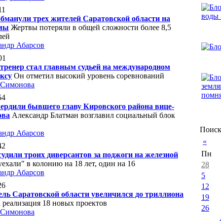
11
манули трех жителей Саратовской области на
мы
Жертвы потеряли в общей сложности более 8,5
лей
андр Абарсов
01
тренер стал главным судьей на международном
оксу
Он отметил высокий уровень соревнований
 Симонова
54
ердили бывшего главу Кировского района вице-
ова
Александр Блатман возглавил социальный блок
Поиск
андр Абарсов
«
42
Пн
судили троих диверсантов за поджоги на железной
уехали" в колонию на 18 лет, один на 16
28
андр Абарсов
5
26
12
ль Саратовской области увеличился до триллиона
19
 реализация 18 новых проектов
26
 Симонова