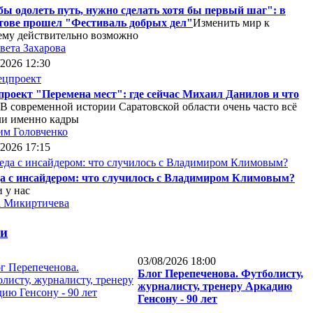
ы одолеть путь, нужно сделать хотя бы первый шаг": в
тове прошел "Фестиваль добрых дел"
Изменить мир к
му действительно возможно
вета Захарова
/2026 12:30
роект "Перемена мест": где сейчас Михаил Данилов и что
В современной истории Саратовской области очень часто всё
ли именно кадры
им Головченко
/2026 17:15
да с инсайдером: что случилось с Владимиром Климовым?
 у нас
а Микиртичева
ги
03/08/2026 18:00
Блог Перепеченова. Футболисту,
журналисту, тренеру Аркадию
Генсону - 90 лет