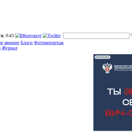
та
, 9:43
ое мнение
Блоги
Фоторепортаж
а
Журнал
РЕКЛАМА