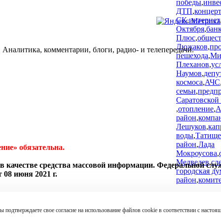
победы
,
инве
ДТП
,
концер
СК
,
интернет
Октября
,
банк
Плюс
,
общес
Дюжаков
,
пр
 Аналитика, комментарии, блоги, радио- и телепередачи.
пешехода
,
Ми
Плеханов
,
ус
Наумов
,
депу
космоса
,
АЧС
семьи
,
предп
Саратовской
,
отопление
,
А
район
,
компа
Лешуков
,
кап
воды
,
Татище
район
,
Лада
ние» обязательна.
Мокроусова
,
Медведев
,
сл
в качестве средства массовой информации. Федеральной слу
городская ду
08 июня 2021 г.
район
,
комит
ы подтверждаете свое согласие на использование файлов cookie в соответствии с наст
010 г. N 436-ФЗ