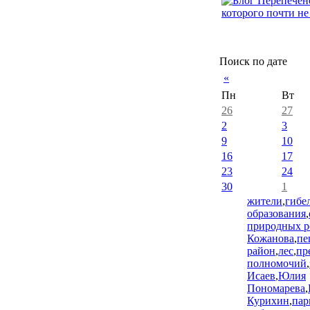
Поиск по дате
«
Пн
Вт
26
27
2
3
9
10
16
17
23
24
30
1
жители
,
гибе
образования
,
природных р
Кожанова
,
пе
район
,
лес
,
пр
полномочий
,
Исаев
,
Юлия
Пономарева
,
Курихин
,
пар