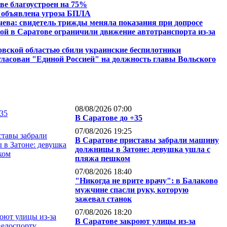
ве благоустроен на 75%
 объявлена угроза БПЛА
ева: свидетель трижды меняла показания при допросе
й в Саратове ограничили движение автотранспорта из-за
вской областью сбили украинские беспилотники
гласован "Единой Россией" на должность главы Вольского
08/08/2026 07:00
В Саратове до +35
07/08/2026 19:25
В Саратове приставы забрали машину
должницы в Затоне: девушка ушла с
пляжа пешком
07/08/2026 18:40
"Никогда не врите врачу": в Балаково
мужчине спасли руку, которую
зажевал станок
07/08/2026 18:20
В Саратове закроют улицы из-за