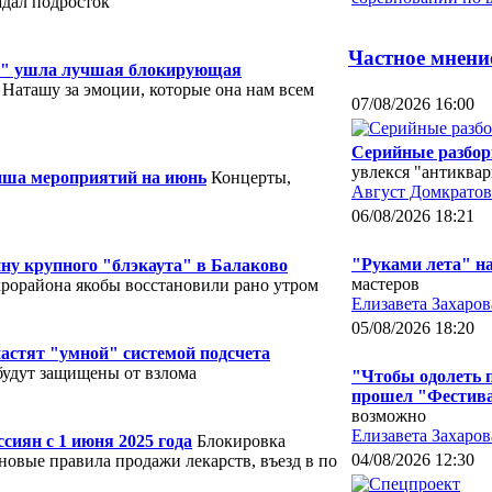
адал подросток
Частное мнени
на" ушла лучшая блокирующая
 Наташу за эмоции, которые она нам всем
07/08/2026 16:00
Серийные разбор
увлекся "антиква
иша мероприятий на июнь
Концерты,
Август Домкратов
06/08/2026 18:21
"Руками лета" 
ну крупного "блэкаута" в Балаково
мастеров
рорайона якобы восстановили рано утром
Елизавета Захаров
05/08/2026 18:20
астят "умной" системой подсчета
удут защищены от взлома
"Чтобы одолеть п
прошел "Фестива
возможно
Елизавета Захаров
сиян с 1 июня 2025 года
Блокировка
04/08/2026 12:30
новые правила продажи лекарств, въезд в по