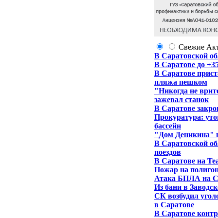
Свежие
Ак
В Саратовской об
В Саратове до +3
В Саратове прист
пляжа пешком
"Никогда не врит
зажевал станок
В Саратове закро
Прокуратура: уто
бассейн
"Дом Деникина" в
В Саратовской об
поездов
В Саратове на Те
Пожар на полигон
Атака БПЛА на С
Из бани в Заводс
СК возбудил угол
в Саратове
В Саратове контр