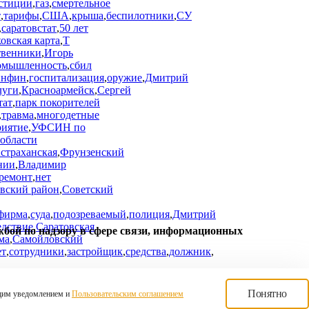
стиции
,
газ
,
смертельное
т
,
тарифы
,
США
,
крыша
,
беспилотники
,
СУ
,
саратовстат
,
50 лет
овская карта
,
Т
твенники
,
Игорь
омышленность
,
сбил
нфин
,
госпитализация
,
оружие
,
Дмитрий
луги
,
Красноармейск
,
Сергей
тат
,
парк покорителей
,
травма
,
многодетные
риятие
,
УФСИН по
 области
страханская
,
Фрунзенский
нии
,
Владимир
ремонт
,
нет
вский район
,
Советский
фирма
,
суда
,
подозреваемый
,
полиция
,
Дмитрий
едствие
,
Саратовская
жбой по надзору в сфере связи, информационных
ма
,
Самойловский
ет
,
сотрудники
,
застройщик
,
средства
,
должник
,
Понятно
оящим уведомлением и
Пользовательским соглашением