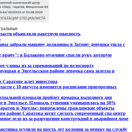
туальные
ласти объявляли ракетную опасность
5
авы забрали машину должницы в Затоне: девушка ушла с
е врачу": в Балаково мужчине спасли руку, которую
ют улицы из-за соревнований по велоспорту
нувшая в Энгельсском районе девочка сама залезла в
 Саратове ждет инвестора
ласти с 10 августа изменится расписание пригородных
атральной площади пройдет ярмарка выходного дня
е в Энгельсе. Площадь тушения уменьшилась на 30%
аратов и Энгельс: повреждены гражданские объекты
ком районе Саратова хотят сделать современный спа-центр
овное дело из-за разрушения конструкций в аварийном доме
актника осудили на шесть лет колонии за неявку на службу