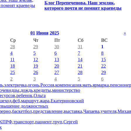
Блог Перепеченова. Наш земляк,
которого почти не помнят краеведы
01
Июня
2025
»
Ср
Чт
Пт
Сб
ВС
28
29
30
31
1
4
5
6
7
8
11
12
13
14
15
18
19
20
21
22
25
26
27
28
29
2
3
4
5
6
ль
,
электричка
,
огонь
,
Россия
,
компенсация
,
мать
,
ярмарка
,
пенсионе
очевидцы
,
дождь
,
кредиты
,
министерство
есурсов
,
ребенок
,
Ольга
шеход
,
фсб
,
маршрут
,
жара
,
Екатериновский
евышение должностных
зерно
,
баскетбол
,
представление
,
выставка
,
Чапаева
,
учителя
,
Михаи
КПРФ
,
транспорт
,
пациент
,
труп
,
Сергей
к