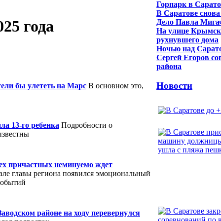
Горпарк в Сарато
В Саратове снова
25 года
Дело Павла Мигач
На улице Крымско
рухнувшего дома
Ночью над Сарато
Сергей Егоров со
района
Новости
ели бы улететь на Марс
В основном это,
а 13-го ребенка
Подробности о
известны
сех причастных неминуемо ждет
але главы региона появился эмоциональный
событий
Заводском районе на ходу перевернулся