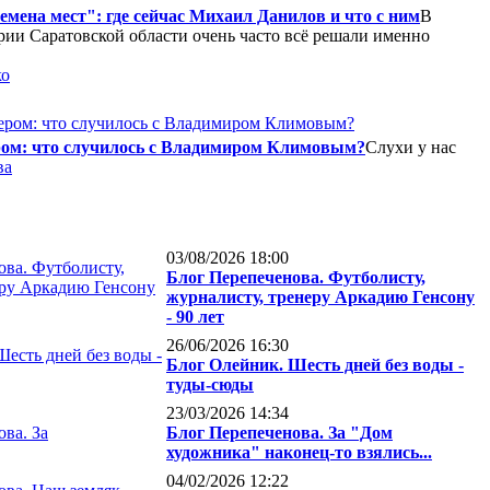
мена мест": где сейчас Михаил Данилов и что с ним
В
рии Саратовской области очень часто всё решали именно
ко
ером: что случилось с Владимиром Климовым?
Слухи у нас
ва
03/08/2026 18:00
Блог Перепеченова. Футболисту,
журналисту, тренеру Аркадию Генсону
- 90 лет
26/06/2026 16:30
Блог Олейник. Шесть дней без воды -
туды-сюды
23/03/2026 14:34
Блог Перепеченова. За "Дом
художника" наконец-то взялись...
04/02/2026 12:22