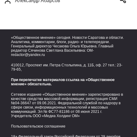
Александр Абарсов
«Общественное мнение» сегодня. Новости Саратова и области.
Аналитика, комментарии, блоги, радио- и телепередачи.
Генеральный директор Чесакова Ольга Юрьевна. Главный
редактор Сячинова Светлана Васильевна:
OM-
redactor@yandex.ru
410012, Проспект им. Петра Столыпина, д. 11Б, оф. 27 тел.:
23-
79-65,
При перепечатке материалов ссылка на «Общественное
мнение» обязательна.
Сетевое издание «Общественное мнение» зарегистрировано в
качестве средства массовой информации, регистрация СМИ
№04-36647 от 09.06.2021. Федеральной службой по надзору в
сфере связи, информационных технологий и массовых
коммуникаций. Эл № ФС77-81186 от 08 июня 2021 г.
Учредитель ООО «Медиа Холдинг ОМ»
Пользовательское соглашение
18+ Федеральный закон Российской Федерации от 29 декабря