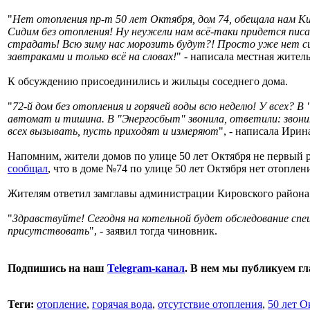
"
Нет отопления пр-т 50 лет Октября, дом 74, обещала нам Ки
Сидим без отопления! Ну неужели нам всё-таки придется писа
страдать! Всю зиму нас морозить будут?! Просто уже нет с
завтраками и только всё на словах!
" - написала местная жител
К обсуждению присоединились и жильцы соседнего дома.
"
72-й дом без отопления и горячей воды всю неделю! У всех? 
автомат и тишина. В "Энергосбыт" звонила, ответили: звони
всех вызывать, пусть приходят и измеряют
", - написала Ирин
Напомним, жители домов по улице 50 лет Октября не первый р
сообщал
, что в доме №74 по улице 50 лет Октября нет отоплен
Жителям ответил замглавы администрации Кировского района
"
Здравствуйте! Сегодня на котельной будет обследование с
присутствовать
", - заявил тогда чиновник.
Подпишись на наш
Telegram-канал
. В нем мы публикуем г
Теги:
отопление
,
горячая вода
,
отсутствие отопления
,
50 лет О