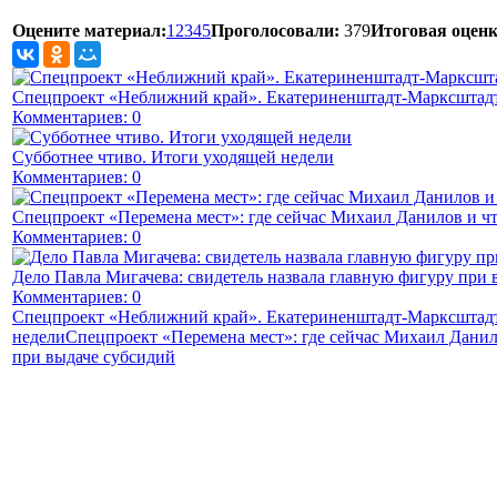
Оцените материал:
1
2
3
4
5
Проголосовали:
379
Итоговая оценк
Спецпроект «Неближний край». Екатериненштадт-Марксштадт
Комментариев: 0
Субботнее чтиво. Итоги уходящей недели
Комментариев: 0
Спецпроект «Перемена мест»: где сейчас Михаил Данилов и чт
Комментариев: 0
Дело Павла Мигачева: свидетель назвала главную фигуру при 
Комментариев: 0
Спецпроект «Неближний край». Екатериненштадт-Марксштадт
недели
Спецпроект «Перемена мест»: где сейчас Михаил Данил
при выдаче субсидий