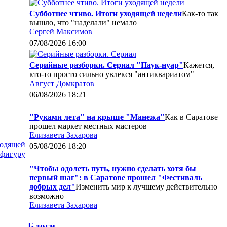
Субботнее чтиво. Итоги уходящей недели
Как-то так
вышло, что "наделали" немало
Сергей Максимов
07/08/2026 16:00
Серийные разборки. Сериал "Паук-нуар"
Кажется,
кто-то просто сильно увлекся "антиквариатом"
Август Домкратов
06/08/2026 18:21
"Руками лета" на крыше "Манежа"
Как в Саратове
прошел маркет местных мастеров
Елизавета Захарова
ходящей
05/08/2026 18:20
 фигуру
"Чтобы одолеть путь, нужно сделать хотя бы
первый шаг": в Саратове прошел "Фестиваль
добрых дел"
Изменить мир к лучшему действительно
возможно
Елизавета Захарова
Блоги