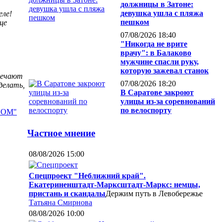
должницы в Затоне:
девушка ушла с пляжа
еле!
пешком
ще
07/08/2026 18:40
"Никогда не врите
врачу": в Балаково
мужчине спасли руку,
которую зажевал станок
твечают
07/08/2026 18:20
делать,
В Саратове закроют
улицы из-за соревнований
по велоспорту
"ОМ"
Частное мнение
08/08/2026 15:00
Спецпроект "Неближний край".
Екатериненштадт-Марксштадт-Маркс: немцы,
пристань и скандалы
Держим путь в Левобережье
Татьяна Смирнова
08/08/2026 10:00