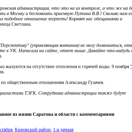
ровская администрация, что это на их контроле, а что же на д
ть в Москву и беспокоить приемную Путина В.В.! Сколько нам е
ил подобное отношение терпеть! Кормят нас обещаниями и
ьница Светлана.
В "Перспективу" (управляющая компания) не могу дозвониться, о
те в УК. Написала на сайте, ответ выше. Давайте что-нибудь 
а.
аз жалуются на отсутствие отопления и горячей воды. 9 ноября
ия.
 по общественным отношениям Александр Гузачев.
пециалистами ТЭГК. Сотрудники администрации также будут
лавное из жизни Саратова и области с комментариями
ктября
,
Кировский район
,
1-я дачная