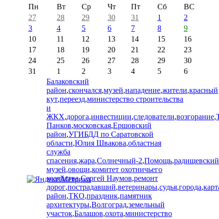
Пн
Вт
Ср
Чт
Пт
Сб
ВС
27
28
29
30
31
1
2
3
4
5
6
7
8
9
10
11
12
13
14
15
16
17
18
19
20
21
22
23
24
25
26
27
28
29
30
31
1
2
3
4
5
6
Балаковский
район
,
скончался
,
музей
,
нападение
,
жители
,
красный
кут
,
переезд
,
министерство строительства
и
ЖКХ
,
дорога
,
инвестиции
,
следователи
,
возгорание
,
Панков
,
московская
,
Ершовский
район
,
УГИБДД по Саратовской
области
,
Юлия Швакова
,
областная
служба
спасения
,
жара
,
Солнечный-2
,
Помощь
,
радищевский
музей
,
овощи
,
комитет охотничьего
хозяйства
,
Сергей Наумов
,
ремонт
дорог
,
пострадавший
,
ветеринары
,
судья
,
города
,
карт
район
,
ТКО
,
праздник
,
памятник
архитектуры
,
Волгоград
,
земельный
участок
,
Балашов
,
охота
,
министерство