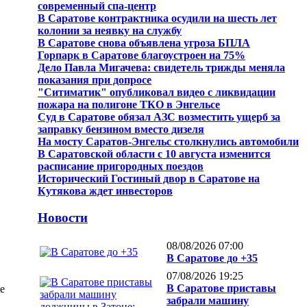
современный спа-центр
В Саратове контрактника осудили на шесть лет
колонии за неявку на службу
В Саратове снова объявлена угроза БПЛА
Горпарк в Саратове благоустроен на 75%
Дело Павла Мигачева: свидетель трижды меняла
показания при допросе
"Ситиматик" опубликовал видео с ликвидации
пожара на полигоне ТКО в Энгельсе
Суд в Саратове обязал АЗС возместить ущерб за
заправку бензином вместо дизеля
На мосту Саратов-Энгельс столкнулись автомобили
В Саратовской области с 10 августа изменится
расписание пригородных поездов
Исторический Гостиный двор в Саратове на
Кутякова ждет инвесторов
Новости
08/08/2026 07:00
В Саратове до +35
07/08/2026 19:25
В Саратове приставы
е
забрали машину