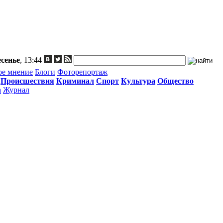
сенье
, 13:44
ое мнение
Блоги
Фоторепортаж
Происшествия
Криминал
Спорт
Культура
Общество
а
Журнал