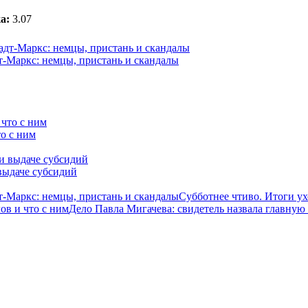
а:
3.07
-Маркс: немцы, пристань и скандалы
о с ним
выдаче субсидий
-Маркс: немцы, пристань и скандалы
Субботнее чтиво. Итоги у
ов и что с ним
Дело Павла Мигачева: свидетель назвала главную