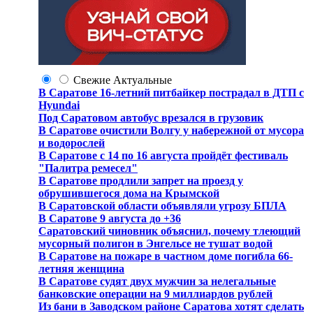
Свежие
Актуальные
В Саратове 16-летний питбайкер пострадал в ДТП с
Hyundai
Под Саратовом автобус врезался в грузовик
В Саратове очистили Волгу у набережной от мусора
и водорослей
В Саратове с 14 по 16 августа пройдёт фестиваль
"Палитра ремесел"
В Саратове продлили запрет на проезд у
обрушившегося дома на Крымской
В Саратовской области объявляли угрозу БПЛА
В Саратове 9 августа до +36
Саратовский чиновник объяснил, почему тлеющий
мусорный полигон в Энгельсе не тушат водой
В Саратове на пожаре в частном доме погибла 66-
летняя женщина
В Саратове судят двух мужчин за нелегальные
банковские операции на 9 миллиардов рублей
Из бани в Заводском районе Саратова хотят сделать