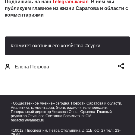
Подпишись на наш
Telegram-канал
. В нем мы
публикуем главное из жизни Саратова и области с
комментариями
комитет охотничьего хозяйства
сурки
Елена Петрова
«Общественное мнение» сегодня. Новости Саратова и области.
Аналитика, комментарии, блоги, радио- и телепередачи.
Генеральный директор Чесакова Ольга Юрьевна. Главный
редактор Сячинова Светлана Васильевна:
OM-
redactor@yandex.ru
410012, Проспект им. Петра Столыпина, д. 11Б, оф. 27 тел.:
23-
79-65,