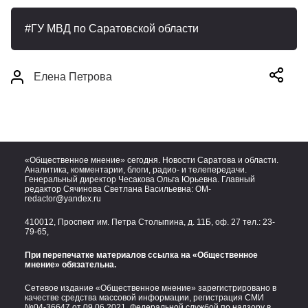
ГУ МВД по Саратовской области
Елена Петрова
«Общественное мнение» сегодня. Новости Саратова и области.
Аналитика, комментарии, блоги, радио- и телепередачи.
Генеральный директор Чесакова Ольга Юрьевна. Главный
редактор Сячинова Светлана Васильевна:
OM-
redactor@yandex.ru
410012, Проспект им. Петра Столыпина, д. 11Б, оф. 27 тел.:
23-
79-65,
При перепечатке материалов ссылка на «Общественное
мнение» обязательна.
Сетевое издание «Общественное мнение» зарегистрировано в
качестве средства массовой информации, регистрация СМИ
№04-36647 от 09.06.2021. Федеральной службой по надзору в