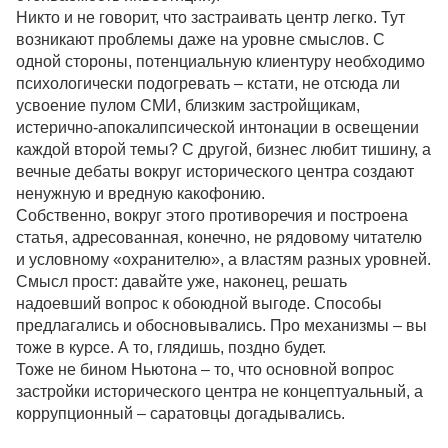
Никто и не говорит, что застраивать центр легко. Тут
возникают проблемы даже на уровне смыслов. С
одной стороны, потенциальную клиентуру необходимо
психологически подогревать – кстати, не отсюда ли
усвоение пулом СМИ, близким застройщикам,
истерично-апокалипсической интонации в освещении
каждой второй темы? С другой, бизнес любит тишину, а
вечные дебаты вокруг исторического центра создают
ненужную и вредную какофонию.
Собственно, вокруг этого противоречия и построена
статья, адресованная, конечно, не рядовому читателю
и условному «охранителю», а властям разных уровней.
Смысл прост: давайте уже, наконец, решать
надоевший вопрос к обоюдной выгоде. Способы
предлагались и обосновывались. Про механизмы – вы
тоже в курсе. А то, глядишь, поздно будет.
Тоже не бином Ньютона – то, что основной вопрос
застройки исторического центра не концептуальный, а
коррупционный – саратовцы догадывались.