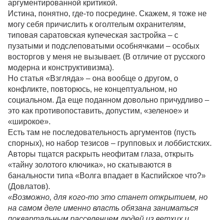
аргументированной критикой.
Истина, понятно, где-то посредине. Скажем, я тоже не
могу себя причислить к оголтелым охранителям,
типовая саратовская купеческая застройка – с
пузатыми и подслеповатыми особнячками – особых
восторгов у меня не вызывает. (В отличие от русского
модерна и конструктивизма).
Но статья «Взгляда» – она вообще о другом, о
конфликте, повторюсь, не концептуальном, но
социальном. Да еще поданном довольно причудливо –
это как противопоставить, допустим, «зеленое» и
«широкое».
Есть там не последовательность аргументов (пусть
спорных), но набор тезисов – групповых и лоббистских.
Авторы тщатся раскрыть неофитам глаза, открыть
«тайну золотого ключика», но скатываются в
банальности типа «Волга впадает в Каспийское что?»
(Довлатов).
«Возможно, для кого-то это станет открытием, но
на самом деле именно власть обязана заниматься
поквартальным расселением людей из ветхих и