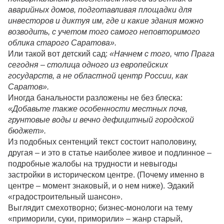
аварийных домов, подготавливая площадки для
инвесторов и диктуя им, где и какие здания можно
возводить, с учетом того самого неповторимого
облика старого Саратова».
Или такой вот детский сад:
«Начнем с того, что Прага
сегодня – столица одного из европейских
государств, а не областной центр России, как
Саратов».
Иногда банальности разложены не без блеска:
«Добавьте также особенности местных почв,
грунтовые воды и вечно дефицитный городской
бюджет».
Из подобных сентенций текст состоит наполовину,
другая – и это в статье наиболее живое и подлинное –
подробные жалобы на трудности и невыгоды
застройки в историческом центре. (Почему именно в
центре – момент знаковый, и о нем ниже). Эдакий
«градостроительный шансон».
Выглядит смехотворно; бизнес-монологи на тему
«приморили, суки, приморили» – жанр старый,