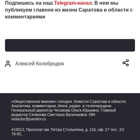
Подпишись на наш
Telegram-канал
. В нем мы
публикуем главное из жизни Саратова и области с
комментариями
Алексей Колобродов
«Общественное мнение» сегодня. Новости Саратова и области.
Аналитика, комментарии, блоги, радио- и телепередачи.
Генеральный директор Чесакова Ольга Юрьевна. Главный
редактор Сячинова Светлана Васильевна:
OM-
redactor@yandex.ru
410012, Проспект им. Петра Столыпина, д. 11Б, оф. 27 тел.:
23-
79-65,