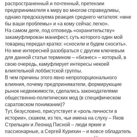
распространенный и почтенный, претензии
предпринимателя к миру во многом справедливы,
однако предсказуема реакция среднего читателя: «мне
бы ваши проблемы» и «а кому сейчас легко».
На самом деле, под отповедь «охранительству»
закамуфлирован манифест, суть которого один мой
товарищ передал кратко: «сносили и будем сносить».
Но мне интересней разобраться с другим ключевым
для данной статьи термином – «бизнес» – который, в
свою очередь, камуфлирует интересы некоей
влиятельной лоббистской группы.
В чем причины этого явно непропорционального
влияния, почему предприниматели, формирующие
рынок недвижимости, сделались законодателями
общественно-политических мод (в специфическом
саратовском понимании)?
Тут, безусловно, присутствует и «роль личности в
истории», скажем, из тех, чьи имена на слуху – Яков
Стрельцин и Леонид Писной – люди яркие и
пассионарные, а Сергей Курихин – и вовсе обладатель