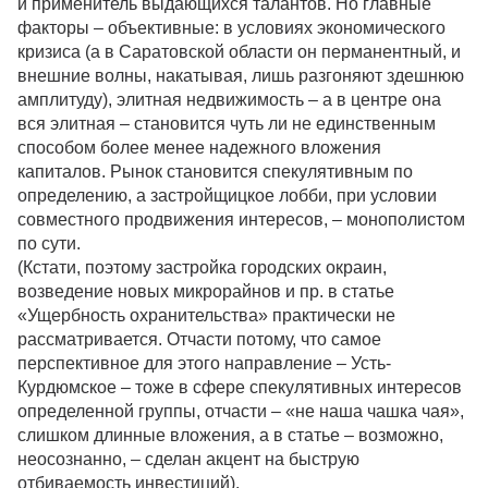
и применитель выдающихся талантов. Но главные
факторы – объективные: в условиях экономического
кризиса (а в Саратовской области он перманентный, и
внешние волны, накатывая, лишь разгоняют здешнюю
амплитуду), элитная недвижимость – а в центре она
вся элитная – становится чуть ли не единственным
способом более менее надежного вложения
капиталов. Рынок становится спекулятивным по
определению, а застройщицкое лобби, при условии
совместного продвижения интересов, – монополистом
по сути.
(Кстати, поэтому застройка городских окраин,
возведение новых микрорайнов и пр. в статье
«Ущербность охранительства» практически не
рассматривается. Отчасти потому, что самое
перспективное для этого направление – Усть-
Курдюмское – тоже в сфере спекулятивных интересов
определенной группы, отчасти – «не наша чашка чая»,
слишком длинные вложения, а в статье – возможно,
неосознанно, – сделан акцент на быструю
отбиваемость инвестиций).