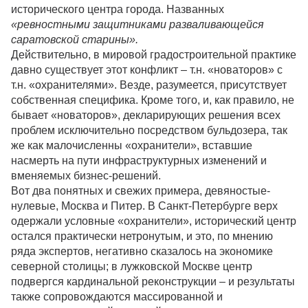
исторического центра города. Названных
«ревностными защитниками разваливающейся
саратовской старины».
Действительно, в мировой градостроительной практике
давно существует этот конфликт – т.н. «новаторов» с
т.н. «охранителями». Везде, разумеется, присутствует
собственная специфика. Кроме того, и, как правило, не
бывает «новаторов», декларирующих решения всех
проблем исключительно посредством бульдозера, так
же как малочисленны «охранители», вставшие
насмерть на пути инфраструктурных изменений и
вменяемых бизнес-решений.
Вот два понятных и свежих примера, девяностые-
нулевые, Москва и Питер. В Санкт-Петербурге верх
одержали условные «охранители», исторический центр
остался практически нетронутым, и это, по мнению
ряда экспертов, негативно сказалось на экономике
северной столицы; в лужковской Москве центр
подвергся кардинальной реконструкции – и результаты
также сопровождаются массированной и