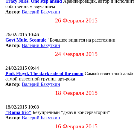
Tracy Niles. One step ahead
Аранжировщик, автор и исполнит
собственным звучанием
Автор:
Валерий Бакуткин
26 Февраля 2015
26/02/2015 10:46
Govt Mule. Scomule
"Большое видится на расстоянии"
Автор:
Валерий Бакуткин
24 Февраля 2015
24/02/2015 09:44
Pink Floyd. The dark side of the moon
Самый известный альб
самой известной группы арт-рока
Автор:
Валерий Бакуткин
18 Февраля 2015
18/02/2015 10:08
"Roma trio"
Безупречный "джаз в консерватории"
Автор:
Валерий Бакуткин
16 Февраля 2015