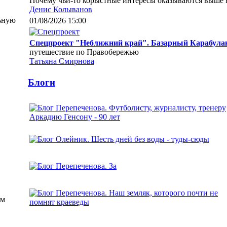
Почему чьи-то корыстные интересы оказываются выше в
Денис Колыванов
ьную
01/08/2026 15:00
Спецпроект "Неближний край". Базарный Карабулак
путешествие по Правобережью
Татьяна Смирнова
Блоги
им