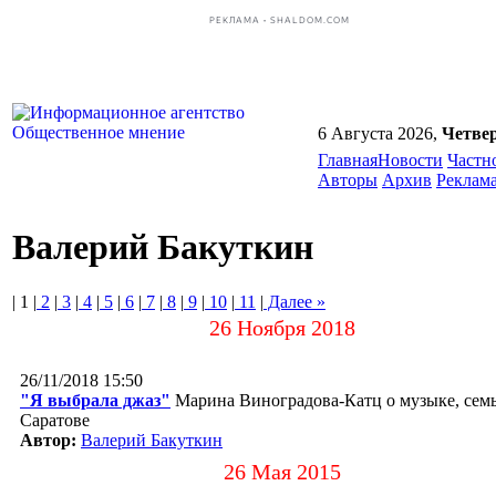
РЕКЛАМА • SHALDOM.COM
6 Августа 2026,
Четве
Главная
Новости
Частн
Авторы
Архив
Реклам
Валерий Бакуткин
| 1 |
2
|
3
|
4
|
5
|
6
|
7
|
8
|
9
|
10
|
11
|
Далее »
26 Ноября 2018
26/11/2018 15:50
"Я выбрала джаз"
Марина Виноградова-Катц о музыке, семь
Саратове
Автор:
Валерий Бакуткин
26 Мая 2015