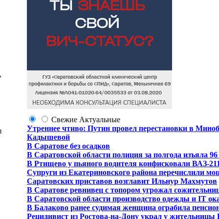
»
Свежие
Актуальные
Утреннее чтиво: Путин провел перестановки в Мино
m
Кадышевой
В Саратове без осадков
В Саратовской области полиция за полгода изъяла 9
В Ртищево у пьяного водителя конфисковали ВАЗ-21
Супруги из Екатериновского района перечислили мо
Саратовских приставов возглавит Ильнур Махмутов
В Саратове ревнивец с топором угрожал сожительниц
В Саратовской области производство одежды и IT ока
В Балаково ранее судимая женщина ограбила пенсио
Рецидивист из Ростова-на-Дону украл у жительницы 