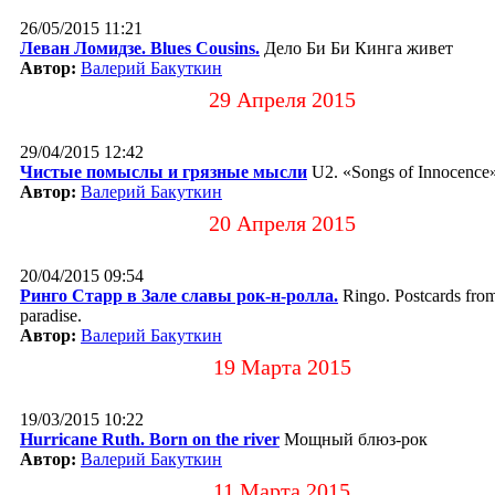
26/05/2015 11:21
Леван Ломидзе. Blues Cousins.
Дело Би Би Кинга живет
Автор:
Валерий Бакуткин
29 Апреля 2015
29/04/2015 12:42
Чистые помыслы и грязные мысли
U2. «Songs of Innocence
Автор:
Валерий Бакуткин
20 Апреля 2015
20/04/2015 09:54
Ринго Старр в Зале славы рок-н-ролла.
Ringo. Postcards fro
paradise.
Автор:
Валерий Бакуткин
19 Марта 2015
19/03/2015 10:22
Hurricane Ruth. Born on the river
Мощный блюз-рок
Автор:
Валерий Бакуткин
11 Марта 2015