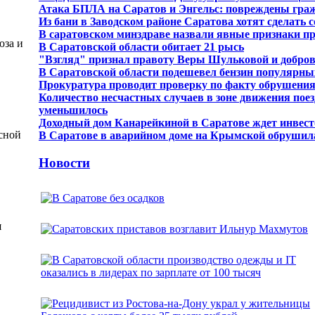
Атака БПЛА на Саратов и Энгельс: повреждены гра
Из бани в Заводском районе Саратова хотят сделать 
В саратовском минздраве назвали явные признаки пр
юза и
В Саратовской области обитает 21 рысь
"Взгляд" признал правоту Веры Шульковой и добро
В Саратовской области подешевел бензин популярны
Прокуратура проводит проверку по факту обрушения
Количество несчастных случаев в зоне движения поез
уменьшилось
Доходный дом Канарейкиной в Саратове ждет инвес
сной
В Саратове в аварийном доме на Крымской обрушил
Новости
я