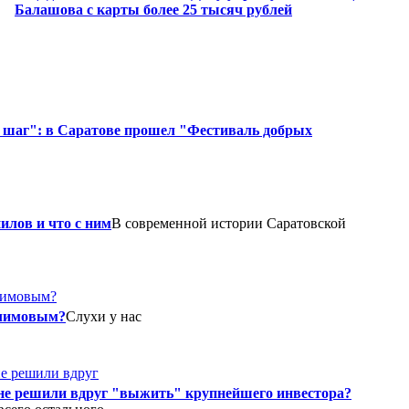
Балашова с карты более 25 тысяч рублей
й шаг": в Саратове прошел "Фестиваль добрых
илов и что с ним
В современной истории Саратовской
Климовым?
Слухи у нас
оне решили вдруг "выжить" крупнейшего инвестора?