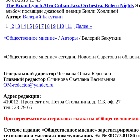
The Brian Lynch Afro Cuban Jazz Orchestra. Bolero Nights
Э
альбом посвящен джазовой певице Билли Холлидей
Автор:
Валерий Бакуткин
| 1 |
2
|
3
|
4
|
5
|
6
|
7
|
8
|
9
|
10
|
11
|
Далее »
«Общественное мнение»
/
Авторы
/
Валерий Бакуткин
«Общественное мнение» сегодня. Новости Саратова и области.
Генеральный директор
Чесакова Ольга Юрьевна
Главный редактор
Сячинова Светлана Васильевна
OM-redactor@yandex.ru
Адрес редакции:
410012, Проспект им. Петра Столыпина, д. 11Б, оф. 27
тел.: 23-79-65
При перепечатке материалов ссылка на «Общественное мне
Сетевое издание «Общественное мнение» зарегистрировано 
технологий и массовых коммуникаций. Эл № ФС77-81186 от 