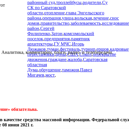
районный суд
,
троллейбусы
,
родители
,
Су
тот
СК по Саратовской
области
,
отопление
,
глава Энгельсского
района
,
операция
,
улица
,
вольская
,
лечение
,
снос
домов
,
правительство
,
заболеваемость
,
исследование
район
,
Сергей
Филипенко
,
Затон
,
комсомольский
поселок
,
предприятия
,
памятник
архитектуры
,
ГУ МЧС
,
Игорь
Дюжаков
,
туман
,
фестиваль
,
турнир
,
ершов
,
кадровые
 Аналитика, комментарии, блоги, радио- и телепередачи.
перестановки
,
цены
,
США
,
Сокол
,
перекрытие
движения
,
граждане
,
жалоба
,
Саратовская
областная
Дума
,
обрушение
,
таможня
,
Павел
Мигачев
,
мост
,
ние» обязательна.
в качестве средства массовой информации. Федеральной слу
08 июня 2021 г.