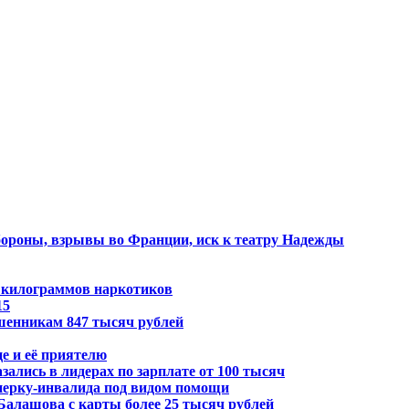
бороны, взрывы во Франции, иск к театру Надежды
6 килограммов наркотиков
15
шенникам 847 тысяч рублей
е и её приятелю
зались в лидерах по зарплате от 100 тысяч
нерку-инвалида под видом помощи
Балашова с карты более 25 тысяч рублей