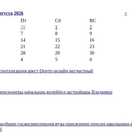
вгуста
2026
»
Пт
Сб
ВС
31
1
2
7
8
9
14
15
16
21
22
23
28
29
30
4
5
6
спитализация
,
арест
,
Центр
,
онлайн
,
несчастный
пенсионеры
,
начальник
,
волейбол
,
застройщик
,
Владимир
ладбище
,
госжилинспекция
,
вузы
,
присвоение
,
пенсии
,
школьники
,
й