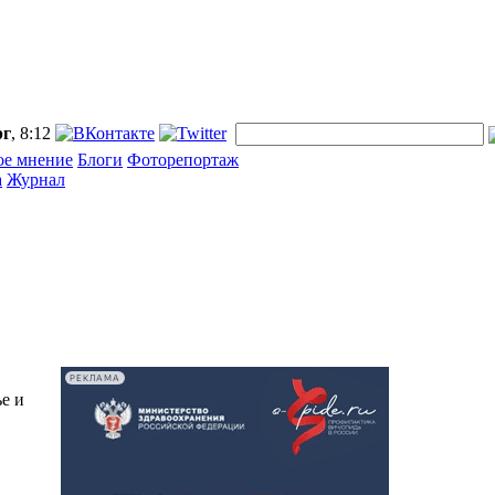
рг
, 8:12
ое мнение
Блоги
Фоторепортаж
а
Журнал
РЕКЛАМА
е и