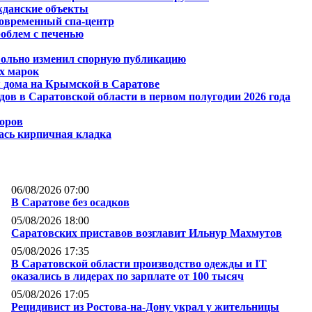
жданские объекты
современный спа-центр
облем с печенью
вольно изменил спорную публикацию
х марок
 дома на Крымской в Саратове
дов в Саратовской области в первом полугодии 2026 года
торов
ась кирпичная кладка
06/08/2026 07:00
В Саратове без осадков
05/08/2026 18:00
Саратовских приставов возглавит Ильнур Махмутов
05/08/2026 17:35
В Саратовской области производство одежды и IT
оказались в лидерах по зарплате от 100 тысяч
05/08/2026 17:05
Рецидивист из Ростова-на-Дону украл у жительницы