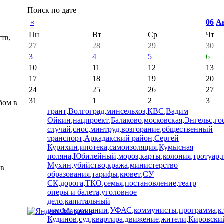
Поиск по дате
«
06
А
Пн
Вт
Ср
Чт
тв,
27
28
29
30
3
4
5
6
10
11
12
13
17
18
19
20
24
25
26
27
31
1
2
3
бом в
грант
,
Волгоград
,
минсельхоз
,
КВС
,
Вадим
Ойкин
,
нацпроект
,
Балаково
,
московская
,
Энгельс
,
го
случай
,
снос
,
минтруд
,
возгорание
,
общественный
транспорт
,
Аркадакский район
,
Сергей
Курихин
,
ипотека
,
самоизоляция
,
Кумысная
поляна
,
Юбилейный
,
мороз
,
карты
,
колония
,
тротуар
,
Мухин
,
убийство
,
кража
,
министерство
 в
образования
,
тарифы
,
кювет
,
СУ
СК
,
дорога
,
ТКО
,
семья
,
постановление
,
театр
оперы и балета
,
уголовное
дело
,
капитальный
ремонт
,
компании
,
УФАС
,
коммунисты
,
программа
,
к
Кудинов
,
суд
,
квартира
,
движение
,
жители
,
Кировски