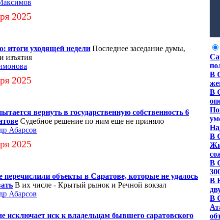
Максимов
ря 2025
о: итоги уходящей недели
Последнее заседание думы,
Са
и изъятия
по
имонова
В 
ря 2025
же
В 
оп
По
ытается вернуть в государственную собственность 6
ум
атове
Судебное решение по ним еще не приняло
На
др Абарсов
В 
ря 2025
Жи
со
В 
30
 перечислили объекты в Саратове, которые не удалось
В 
вать
В их числе - Крытый рынок и Речной вокзал
дв
др Абарсов
В 
Ат
е исключает иск к владельцам бывшего саратовского
об