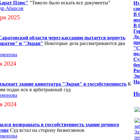
Карат Плюс"
"Тяжело было искать все документы"
Из
др Абарсов
со
В 
ря 2025
не
В 
Го
Де
аратовской области через кассацию пытается вернуть
пр
аратов" и "Экран"
Некоторые дела рассматриваются два
"С
по
имонова
Су
я 2024
бе
Ро
Эн
На
зымает здание кинотеатра "Экран" в госсобственность
К
ям подан иск в арбитражный суд
Но
имонова
я 2024
ался возвращать в госсобственность здание речного
тове
Суд встал на сторону бизнесменов
имонова