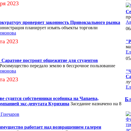
ря 2023
Се
пр
Ав
окуратуру проверяет законность Привокзального рынка
инистрация планирует изъять объекты торговли
06
имонова
та 2023
"Р
ма
Ел
05
 Саратове построят общежитие для студентов
Росимущество передало землю в бессрочное пользование
имонова
"Ч
Са
та 2023
лу
Ел
е судятся собственники особняка на Чапаева,
Б
омпанией экс-депутата Курихина
Заседание назначено на 8
 Гончаров
имущество работает над возвращением галереи