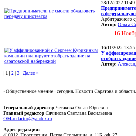
28/12/2022 11:49
Предпринимател
в федеральную 
Арбитражного с
Автор:
Ольга С
16 Нояб
16/11/2022 13:55
У аффилирован
отобрать здани
Автор:
Алексан
| 1 |
2
|
3
|
Далее »
«Общественное мнение» сегодня. Новости Саратова и области.
Генеральный директор
Чесакова Ольга Юрьевна
Главный редактор
Сячинова Светлана Васильевна
OM-redactor@yandex.ru
Адрес редакции:
410012, Проспект им. Петра Столыпина, д. 11Б, оф. 27