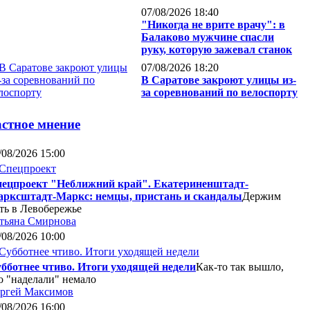
07/08/2026 18:40
"Никогда не врите врачу": в
Балаково мужчине спасли
руку, которую зажевал станок
07/08/2026 18:20
В Саратове закроют улицы из-
за соревнований по велоспорту
стное мнение
/08/2026 15:00
ецпроект "Неближний край". Екатериненштадт-
рксштадт-Маркс: немцы, пристань и скандалы
Держим
ть в Левобережье
тьяна Смирнова
/08/2026 10:00
бботнее чтиво. Итоги уходящей недели
Как-то так вышло,
о "наделали" немало
ргей Максимов
/08/2026 16:00