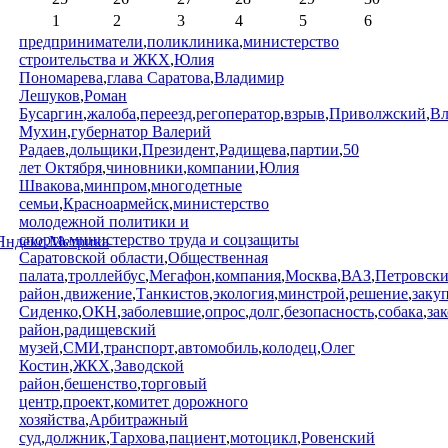
1
2
3
4
5
6
предприниматели
,
поликлиника
,
министерство
строительства и ЖКХ
,
Юлия
Пономарева
,
глава Саратова
,
Владимир
Лешуков
,
Роман
Бусаргин
,
жалоба
,
переезд
,
регоператор
,
взрыв
,
Приволжский
,
Вл
Мухин
,
губернатор Валерий
Радаев
,
дольщики
,
Президент
,
Радищева
,
партии
,
50
лет Октября
,
чиновники
,
компании
,
Юлия
Швакова
,
минпром
,
многодетные
семьи
,
Красноармейск
,
министерство
молодежной политики и
спорта
,
министерство труда и соцзащиты
Саратовской области
,
Общественная
палата
,
троллейбус
,
Мегафон
,
компания
,
Москва
,
ВАЗ
,
Петровск
район
,
движение
,
Танкистов
,
экология
,
минстрой
,
решение
,
заку
Сиденко
,
ОКН
,
заболевшие
,
опрос
,
долг
,
безопасность
,
собака
,
за
район
,
радищевский
музей
,
СМИ
,
транспорт
,
автомобиль
,
колодец
,
Олег
Костин
,
ЖКХ
,
Заводской
район
,
бешенство
,
торговый
центр
,
проект
,
комитет дорожного
хозяйства
,
Арбитражный
суд
,
должник
,
Тархова
,
пациент
,
мотоцикл
,
Ровенский