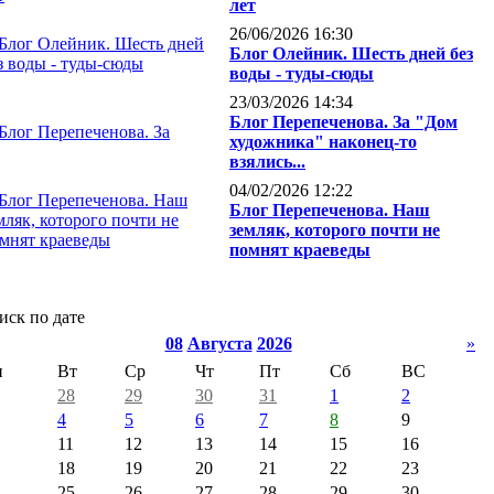
лет
26/06/2026 16:30
Блог Олейник. Шесть дней без
воды - туды-сюды
23/03/2026 14:34
Блог Перепеченова. За "Дом
художника" наконец-то
взялись...
04/02/2026 12:22
Блог Перепеченова. Наш
земляк, которого почти не
помнят краеведы
иск по дате
08
Августа
2026
»
н
Вт
Ср
Чт
Пт
Сб
ВС
28
29
30
31
1
2
4
5
6
7
8
9
11
12
13
14
15
16
18
19
20
21
22
23
25
26
27
28
29
30