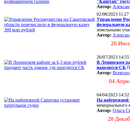
"Каштан" госу
Автор:
Алексан
02/08/2023 11:27
Управление Рос
федеральную ка
земельными уча
Автор:
Алексан
26 Июл
26/07/2023 14:55
В Ленинском рай
находится СК
П
Автор:
Всеволо
04 Апре
04/04/2023 14:52
На набережной 
мемориального 
Автор:
Ольга С
28 Декаб