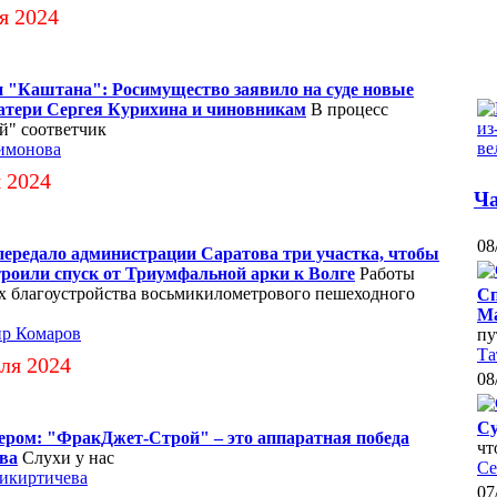
я 2024
и "Каштана": Росимущество заявило на суде новые
атери Сергея Курихина и чиновникам
В процесс
й" соответчик
имонова
 2024
Ча
08
ередало администрации Саратова три участка, чтобы
роили спуск от Триумфальной арки к Волге
Работы
х благоустройства восьмикилометрового пешеходного
Сп
Ма
р Комаров
пу
Та
ля 2024
08
Су
дером: "ФракДжет-Строй" – это аппаратная победа
чт
ва
Слухи у нас
Се
икиртичева
07