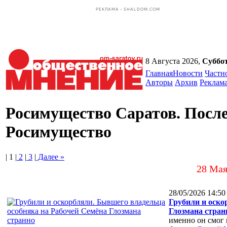
РЕКЛАМА • SHALDOM.COM
8 Августа 2026,
Суббо
Главная
Новости
Частн
Авторы
Архив
Реклам
Росимущество Саратов. После
Росимущество
| 1 |
2
|
3
|
Далее »
28 Мая
28/05/2026 14:50
Грубили и оско
Глозмана стран
именно он смог 