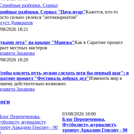
рийные разборки. Сериал "Паук-нуар"
Кажется, кто-то
осто сильно увлекся "антиквариатом"
густ Домкратов
/08/2026 18:21
уками лета" на крыше "Манежа"
Как в Саратове прошел
ркет местных мастеров
изавета Захарова
/08/2026 18:20
тобы одолеть путь, нужно сделать хотя бы первый шаг": в
ратове прошел "Фестиваль добрых дел"
Изменить мир к
чшему действительно возможно
изавета Захарова
логи
03/08/2026 18:00
Блог Перепеченова.
Футболисту, журналисту,
тренеру Аркадию Генсону - 90