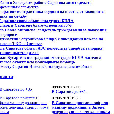
 бани в Заводском районе Саратова хотят сделать
временный спа-центр
Саратове контрактника осудили на шесть лет колонии за
явку на службу
Саратове снова объявлена угроза БПЛА
рпарк в Саратове благоустроен на 75%
ло Павла Мигачева: свидетель трижды меняла показания
и допросе
итиматик" опубликовал видео с ликвидации пожара на
лигоне ТКО в Энгельсе
д в Саратове обязал АЗС возместить ущерб за заправку
нзином вместо дизеля
ман Бусаргин: пострадавшим от удара БПЛА жителям
гельса окажут всю необходимую помощь
 мосту Саратов-Энгельс столкнулись автомобили
вости
08/08/2026 07:00
В Саратове до +35
07/08/2026 19:25
В Саратове приставы забрали
машину должницы в Затоне:
девушка ушла с пляжа пешком