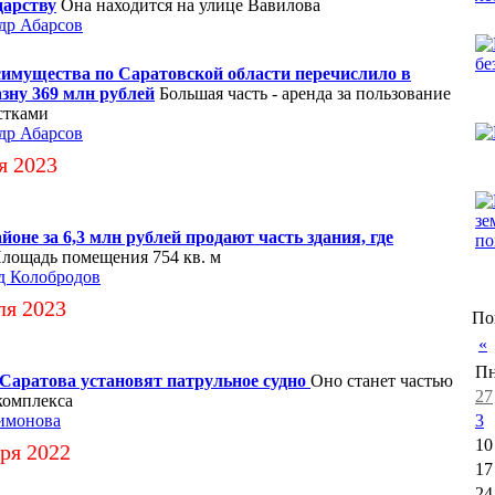
дарству
Она находится на улице Вавилова
др Абарсов
имущества по Саратовской области перечислило в
зну 369 млн рублей
Большая часть - аренда за пользование
стками
др Абарсов
я 2023
оне за 6,3 млн рублей продают часть здания, где
лощадь помещения 754 кв. м
д Колобродов
ля 2023
По
«
П
Саратова установят патрульное судно
Оно станет частью
27
комплекса
имонова
3
10
ря 2022
17
24