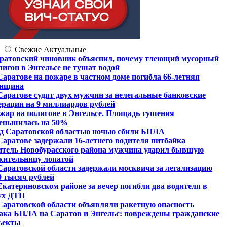
Свежие
Актуальные
ратовский чиновник объяснил, почему тлеющий мусорный
лигон в Энгельсе не тушат водой
Саратове на пожаре в частном доме погибла 66-летняя
нщина
Саратове судят двух мужчин за нелегальные банковские
ерации на 9 миллиардов рублей
жар на полигоне в Энгельсе. Площадь тушения
еньшилась на 50%
д Саратовской областью ночью сбили БПЛА
Саратове задержали 16-летнего водителя питбайка
тель Новобурасского района мужчина ударил бывшую
жительницу лопатой
Саратовской области задержали москвича за легализацию
0 тысяч рублей
Екатериновском районе за вечер погибли два водителя в
ух ДТП
Саратовской области объявляли ракетную опасность
ака БПЛА на Саратов и Энгельс: повреждены гражданские
ъекты