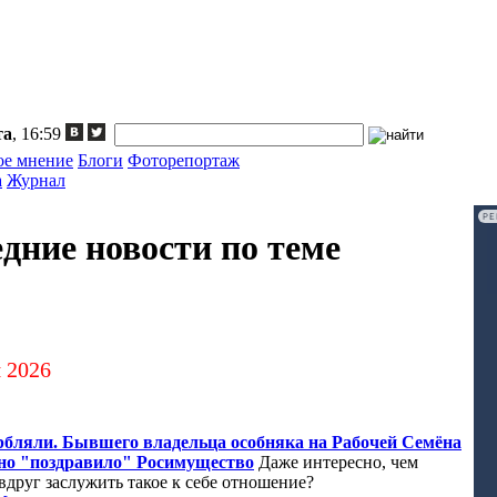
та
, 16:59
ое мнение
Блоги
Фоторепортаж
а
Журнал
Р
дние новости по теме
 2026
рбляли. Бывшего владельца особняка на Рабочей Семёна
но "поздравило" Росимущество
Даже интересно, чем
вдруг заслужить такое к себе отношение?