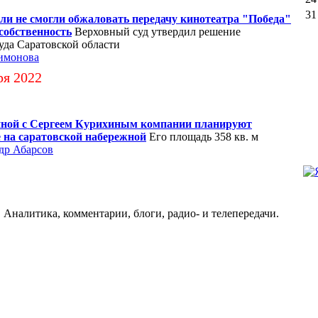
31
и не смогли обжаловать передачу кинотеатра "Победа"
собственность
Верховный суд утвердил решение
уда Саратовской области
имонова
ря 2022
ной с Сергеем Курихиным компании планируют
е на саратовской набережной
Его площадь 358 кв. м
др Абарсов
 Аналитика, комментарии, блоги, радио- и телепередачи.