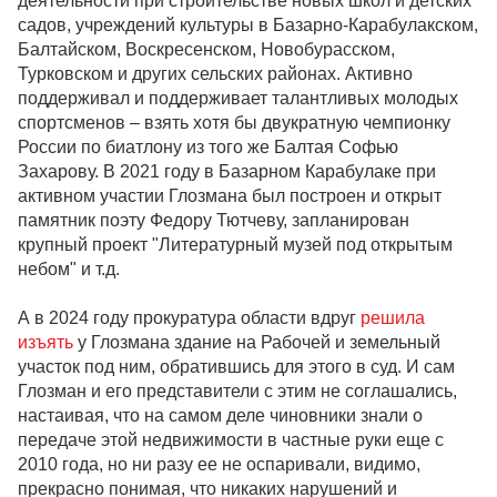
деятельности при строительстве новых школ и детских
садов, учреждений культуры в Базарно-Карабулакском,
Балтайском, Воскресенском, Новобурасском,
Турковском и других сельских районах. Активно
поддерживал и поддерживает талантливых молодых
спортсменов – взять хотя бы двукратную чемпионку
России по биатлону из того же Балтая Софью
Захарову. В 2021 году в Базарном Карабулаке при
активном участии Глозмана был построен и открыт
памятник поэту Федору Тютчеву, запланирован
крупный проект "Литературный музей под открытым
небом" и т.д.
А в 2024 году прокуратура области вдруг
решила
изъять
у Глозмана здание на Рабочей и земельный
участок под ним, обратившись для этого в суд. И сам
Глозман и его представители с этим не соглашались,
настаивая, что на самом деле чиновники знали о
передаче этой недвижимости в частные руки еще с
2010 года, но ни разу ее не оспаривали, видимо,
прекрасно понимая, что никаких нарушений и