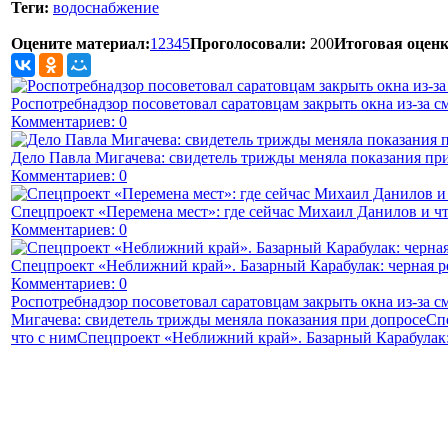
Теги:
водоснабжение
Оцените материал:
1
2
3
4
5
Проголосовали:
200
Итоговая оценк
Роспотребнадзор посоветовал саратовцам закрыть окна из-за с
Комментариев: 0
Дело Павла Мигачева: свидетель трижды меняла показания пр
Комментариев: 0
Спецпроект «Перемена мест»: где сейчас Михаил Данилов и чт
Комментариев: 0
Спецпроект «Неближний край». Базарный Карабулак: черная р
Комментариев: 0
Роспотребнадзор посоветовал саратовцам закрыть окна из-за с
Мигачева: свидетель трижды меняла показания при допросе
Сп
что с ним
Спецпроект «Неближний край». Базарный Карабулак: 