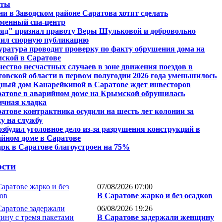
кты
ни в Заводском районе Саратова хотят сделать
еменный спа-центр
ляд" признал правоту Веры Шульковой и добровольно
нил спорную публикацию
ратура проводит проверку по факту обрушения дома на
ской в Саратове
ество несчастных случаев в зоне движения поездов в
овской области в первом полугодии 2026 года уменьшилось
ный дом Канарейкиной в Саратове ждет инвесторов
ратове в аварийном доме на Крымской обрушилась
ичная кладка
атове контрактника осудили на шесть лет колонии за
у на службу
збудил уголовное дело из-за разрушения конструкций в
йном доме в Саратове
рк в Саратове благоустроен на 75%
ости
07/08/2026 07:00
В Саратове жарко и без осадков
06/08/2026 19:26
В Саратове задержали женщину