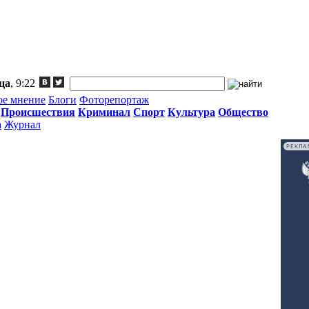
ца
, 9:22
ое мнение
Блоги
Фоторепортаж
Происшествия
Криминал
Спорт
Культура
Общество
а
Журнал
РЕКЛА