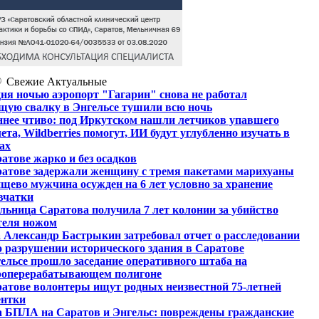
Свежие
Актуальные
ня ночью аэропорт "Гагарин" снова не работал
щую свалку в Энгельсе тушили всю ночь
нее чтиво: под Иркутском нашли летчиков упавшего
ета, Wildberries помогут, ИИ будут углубленно изучать в
ах
атове жарко и без осадков
ратове задержали женщину с тремя пакетами марихуаны
щево мужчина осужден на 6 лет условно за хранение
вчатки
ьница Саратова получила 7 лет колонии за убийство
теля ножом
 Александр Бастрыкин затребовал отчет о расследовании
о разрушении исторического здания в Саратове
ельсе прошло заседание оперативного штаба на
роперерабатывающем полигоне
атове волонтеры ищут родных неизвестной 75-летней
ентки
а БПЛА на Саратов и Энгельс: повреждены гражданские