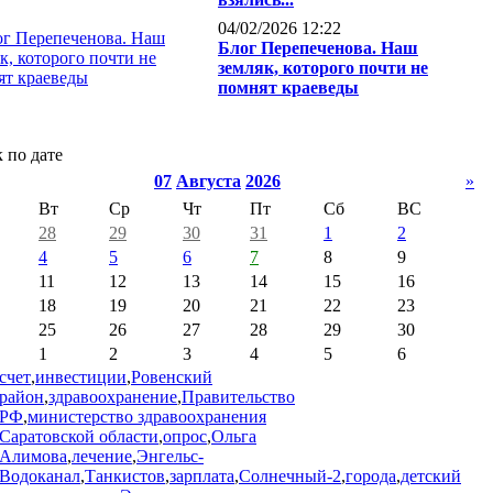
04/02/2026 12:22
Блог Перепеченова. Наш
земляк, которого почти не
помнят краеведы
 по дате
07
Августа
2026
»
Вт
Ср
Чт
Пт
Сб
ВС
28
29
30
31
1
2
4
5
6
7
8
9
11
12
13
14
15
16
18
19
20
21
22
23
25
26
27
28
29
30
1
2
3
4
5
6
счет
,
инвестиции
,
Ровенский
район
,
здравоохранение
,
Правительство
РФ
,
министерство здравоохранения
Саратовской области
,
опрос
,
Ольга
Алимова
,
лечение
,
Энгельс-
Водоканал
,
Танкистов
,
зарплата
,
Солнечный-2
,
города
,
детский