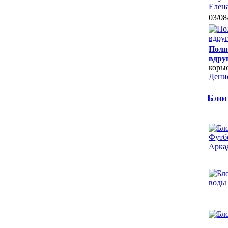
Елен
03/08
Поля
вдру
коры
Дени
Бло