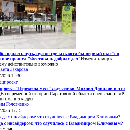
бы одолеть путь, нужно сделать хотя бы первый шаг": в
тове прошел "Фестиваль добрых дел"
Изменить мир к
ему действительно возможно
вета Захарова
/2026 12:30
проект "Перемена мест": где сейчас Михаил Данилов и что
м
В современной истории Саратовской области очень часто всё
ли именно кадры
им Головченко
/2026 17:15
да с инсайдером: что случилось с Владимиром Климовым?
 у нас