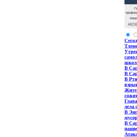
Сегод
Тлею
Утрен
самол
школ
В Сар
В Са
В Рти
взры
Жител
сожи
Глава
дела 
В Энг
мусо
В Сар
паци
Атак