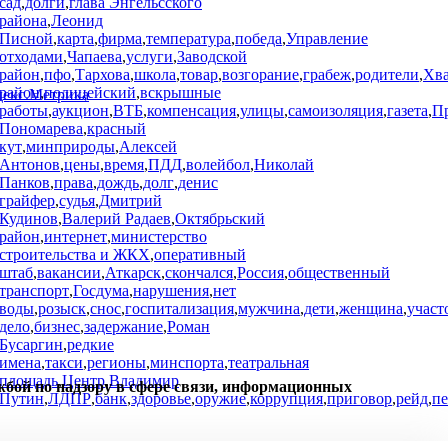
сад
,
долги
,
глава Энгельсского
района
,
Леонид
Писной
,
карта
,
фирма
,
температура
,
победа
,
Управление
отходами
,
Чапаева
,
услуги
,
Заводской
район
,
пфо
,
Тархова
,
школа
,
товар
,
возгорание
,
грабеж
,
родители
,
Хв
район
,
полицейский
,
вскрышные
работы
,
аукцион
,
ВТБ
,
компенсация
,
улицы
,
самоизоляция
,
газета
,
П
Пономарева
,
красный
кут
,
минприроды
,
Алексей
Антонов
,
цены
,
время
,
ПДД
,
волейбол
,
Николай
Панков
,
права
,
дождь
,
долг
,
денис
грайфер
,
судья
,
Дмитрий
Кудинов
,
Валерий Радаев
,
Октябрьский
район
,
интернет
,
министерство
строительства и ЖКХ
,
оперативный
штаб
,
вакансии
,
Аткарск
,
скончался
,
Россия
,
общественный
транспорт
,
Госдума
,
нарушения
,
нет
воды
,
розыск
,
снос
,
госпитализация
,
мужчина
,
дети
,
женщина
,
участ
дело
,
бизнес
,
задержание
,
Роман
Бусаргин
,
редкие
имена
,
такси
,
регионы
,
минспорта
,
театральная
площадь
,
Центр
,
Владимир
жбой по надзору в сфере связи, информационных
Путин
,
ЛДПР
,
банк
,
здоровье
,
оружие
,
коррупция
,
приговор
,
рейд
,
п