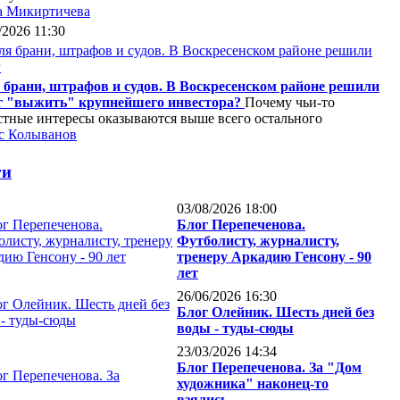
а Микиртичева
/2026 11:30
 брани, штрафов и судов. В Воскресенском районе решили
г "выжить" крупнейшего инвестора?
Почему чьи-то
стные интересы оказываются выше всего остального
с Колыванов
ги
03/08/2026 18:00
Блог Перепеченова.
Футболисту, журналисту,
тренеру Аркадию Генсону - 90
лет
26/06/2026 16:30
Блог Олейник. Шесть дней без
воды - туды-сюды
23/03/2026 14:34
Блог Перепеченова. За "Дом
художника" наконец-то
взялись...