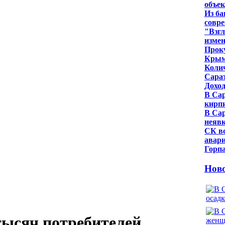
объе
Из ба
совр
"Взг
изме
Проку
Крым
Колич
Сарат
Доход
В Са
кирп
В Сар
неявк
СК во
авари
Горпа
Нов
 тысяч потребителей