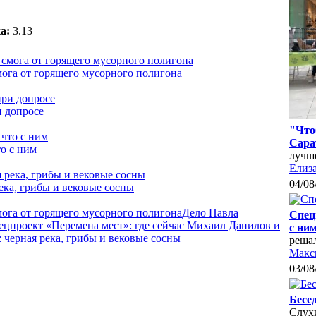
а:
3.13
мога от горящего мусорного полигона
и допросе
"Что
Сара
о с ним
лучш
Елиза
04/08
ека, грибы и вековые сосны
мога от горящего мусорного полигона
Дело Павла
Спец
ецпроект «Перемена мест»: где сейчас Михаил Данилов и
с ни
черная река, грибы и вековые сосны
реша
Макс
03/08
Бесе
Слухи