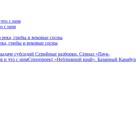
о с ним
ека, грибы и вековые сосны
 выдаче субсидий
Серийные разборки. Сериал «Паук-
в и что с ним
Спецпроект «Неближний край». Базарный Карабул