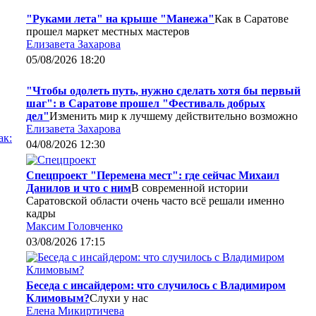
"Руками лета" на крыше "Манежа"
Как в Саратове
прошел маркет местных мастеров
Елизавета Захарова
05/08/2026 18:20
"Чтобы одолеть путь, нужно сделать хотя бы первый
шаг": в Саратове прошел "Фестиваль добрых
дел"
Изменить мир к лучшему действительно возможно
Елизавета Захарова
ак:
04/08/2026 12:30
Спецпроект "Перемена мест": где сейчас Михаил
Данилов и что с ним
В современной истории
Саратовской области очень часто всё решали именно
кадры
Максим Головченко
03/08/2026 17:15
Беседа с инсайдером: что случилось с Владимиром
Климовым?
Слухи у нас
Елена Микиртичева