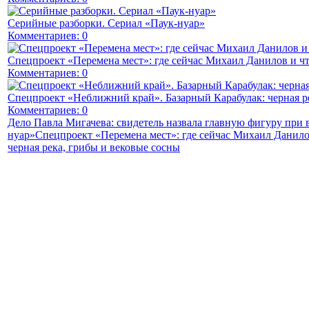
Серийные разборки. Сериал «Паук-нуар»
Комментариев: 0
Спецпроект «Перемена мест»: где сейчас Михаил Данилов и чт
Комментариев: 0
Спецпроект «Неближний край». Базарный Карабулак: черная р
Комментариев: 0
Дело Павла Мигачева: свидетель назвала главную фигуру при
нуар»
Спецпроект «Перемена мест»: где сейчас Михаил Данило
черная река, грибы и вековые сосны