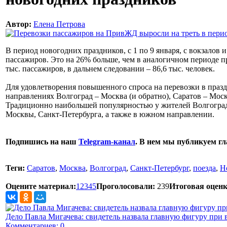
Автор:
Елена Петрова
В период новогодних праздников, с 1 по 9 января, с вокзалов
пассажиров. Это на 26% больше, чем в аналогичном периоде п
тыс. пассажиров, в дальнем следовании – 86,6 тыс. человек.
Для удовлетворения повышенного спроса на перевозки в праз
направлениях Волгоград – Москва (и обратно), Саратов – Моск
Традиционно наибольшей популярностью у жителей Волгоградс
Москвы, Санкт-Петербурга, а также в южном направлении.
Подпишись на наш
Telegram-канал
. В нем мы публикуем г
Теги:
Саратов
,
Москва
,
Волгоград
,
Санкт-Петербург
,
поезда
,
Н
Оцените материал:
1
2
3
4
5
Проголосовали:
239
Итоговая оценк
Дело Павла Мигачева: свидетель назвала главную фигуру при 
Комментариев: 0