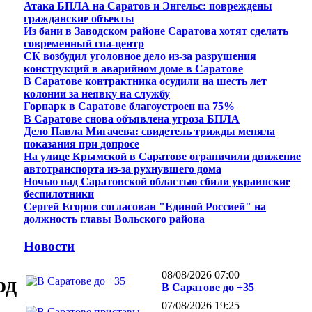
Атака БПЛА на Саратов и Энгельс: повреждены
гражданские объекты
Из бани в Заводском районе Саратова хотят сделать
современный спа-центр
СК возбудил уголовное дело из-за разрушения
конструкций в аварийном доме в Саратове
В Саратове контрактника осудили на шесть лет
колонии за неявку на службу
Горпарк в Саратове благоустроен на 75%
В Саратове снова объявлена угроза БПЛА
Дело Павла Мигачева: свидетель трижды меняла
показания при допросе
На улице Крымской в Саратове ограничили движение
автотранспорта из-за рухнувшего дома
Ночью над Саратовской областью сбили украинские
беспилотники
Сергей Егоров согласован "Единой Россией" на
должность главы Вольского района
Новости
08/08/2026 07:00
од
В Саратове до +35
07/08/2026 19:25