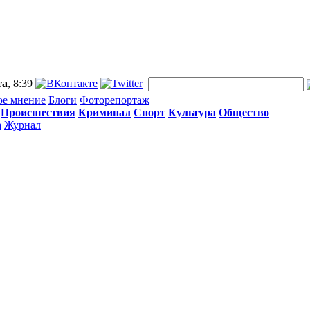
та
, 8:39
ое мнение
Блоги
Фоторепортаж
Происшествия
Криминал
Спорт
Культура
Общество
а
Журнал