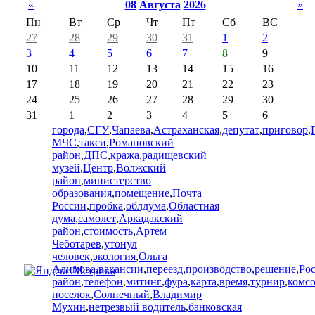
«
08
Августа
2026
»
Пн
Вт
Ср
Чт
Пт
Сб
ВС
27
28
29
30
31
1
2
3
4
5
6
7
8
9
10
11
12
13
14
15
16
17
18
19
20
21
22
23
24
25
26
27
28
29
30
31
1
2
3
4
5
6
города
,
СГУ
,
Чапаева
,
Астраханская
,
депутат
,
приговор
,
МЧС
,
такси
,
Романовский
район
,
ДПС
,
кража
,
радищевский
музей
,
Центр
,
Волжский
район
,
министерство
образования
,
помещение
,
Почта
России
,
пробка
,
облдума
,
Областная
дума
,
самолет
,
Аркадакский
район
,
стоимость
,
Артем
Чеботарев
,
утонул
человек
,
экология
,
Ольга
Алимова
,
вакансии
,
переезд
,
производство
,
решение
,
Ро
район
,
телефон
,
митинг
,
фура
,
карта
,
время
,
турнир
,
комс
поселок
,
Солнечный
,
Владимир
Мухин
,
нетрезвый водитель
,
банковская