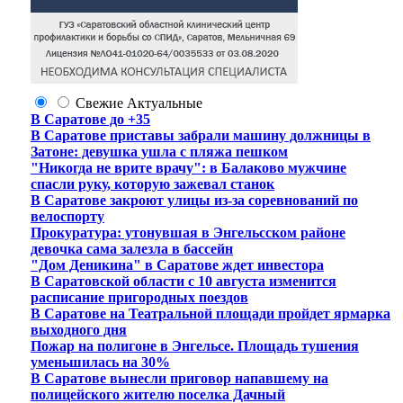
Свежие
Актуальные
В Саратове до +35
В Саратове приставы забрали машину должницы в
Затоне: девушка ушла с пляжа пешком
"Никогда не врите врачу": в Балаково мужчине
спасли руку, которую зажевал станок
В Саратове закроют улицы из-за соревнований по
велоспорту
Прокуратура: утонувшая в Энгельсском районе
девочка сама залезла в бассейн
"Дом Деникина" в Саратове ждет инвестора
В Саратовской области с 10 августа изменится
расписание пригородных поездов
В Саратове на Театральной площади пройдет ярмарка
выходного дня
Пожар на полигоне в Энгельсе. Площадь тушения
уменьшилась на 30%
В Саратове вынесли приговор напавшему на
полицейского жителю поселка Дачный