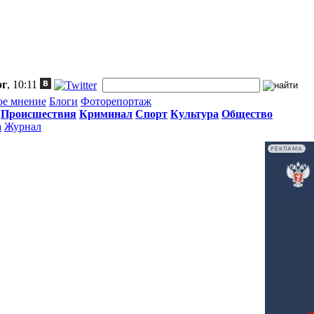
рг
, 10:11
ое мнение
Блоги
Фоторепортаж
Происшествия
Криминал
Спорт
Культура
Общество
а
Журнал
РЕКЛАМА