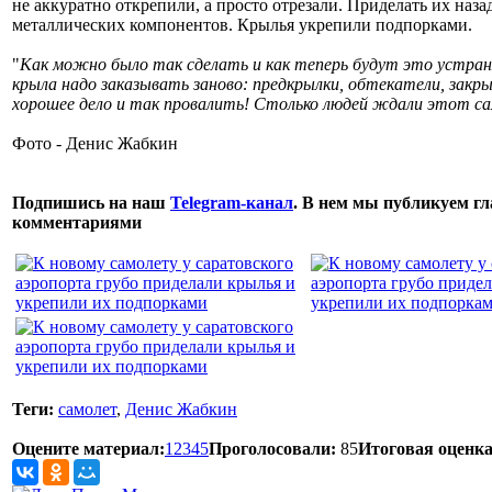
не аккуратно открепили, а просто отрезали. Приделать их наз
металлических компонентов. Крылья укрепили подпорками.
"
Как можно было так сделать и как теперь будут это устра
крыла надо заказывать заново: предкрылки, обтекатели, закры
хорошее дело и так провалить! Столько людей ждали этот с
Фото - Денис Жабкин
Подпишись на наш
Telegram-канал
. В нем мы публикуем гл
комментариями
Теги:
самолет
,
Денис Жабкин
Оцените материал:
1
2
3
4
5
Проголосовали:
85
Итоговая оценка