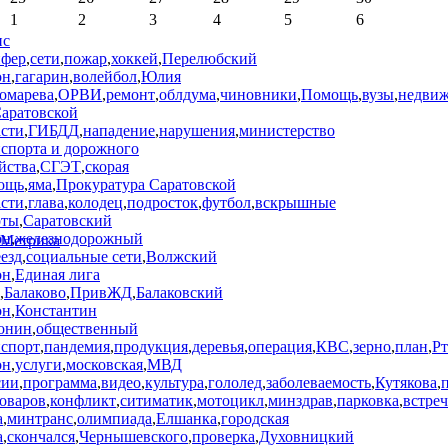
1
2
3
4
5
6
ис
йфер
,
сети
,
пожар
,
хоккей
,
Перелюбский
он
,
гагарин
,
волейбол
,
Юлия
омарева
,
ОРВИ
,
ремонт
,
облдума
,
чиновники
,
Помощь
,
вузы
,
недвиж
Саратовской
асти
,
ГИБДД
,
нападение
,
нарушения
,
министерство
нспорта и дорожного
йства
,
СГЭТ
,
скорая
ощь
,
яма
,
Прокуратура Саратовской
асти
,
глава
,
колодец
,
подросток
,
футбол
,
вскрышные
оты
,
Саратовский
он
,
железнодорожный
езд
,
социальные сети
,
Волжский
он
,
Единая лига
,
Балаково
,
ПривЖД
,
Балаковский
он
,
Константин
онин
,
общественный
нспорт
,
пандемия
,
продукция
,
деревья
,
операция
,
КВС
,
зерно
,
план
,
Р
он
,
услуги
,
московская
,
МВД
сии
,
программа
,
видео
,
культура
,
гололед
,
заболеваемость
,
Кутякова
,
оваров
,
конфликт
,
ситиматик
,
мотоцикл
,
минздрав
,
парковка
,
встреч
а
,
минтранс
,
олимпиада
,
Елшанка
,
городская
а
,
скончался
,
Чернышевского
,
проверка
,
Духовницкий