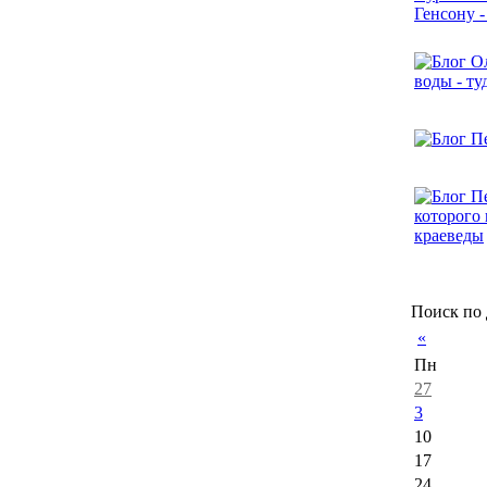
Поиск по 
«
Пн
27
3
10
17
24