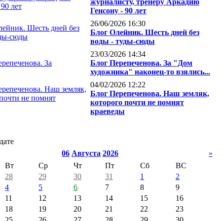
журналисту, тренеру Аркадию
Генсону - 90 лет
26/06/2026 16:30
Блог Олейник. Шесть дней без
воды - туды-сюды
23/03/2026 14:34
Блог Перепеченова. За "Дом
художника" наконец-то взялись...
04/02/2026 12:22
Блог Перепеченова. Наш земляк,
которого почти не помнят
краеведы
дате
06
Августа
2026
»
Вт
Ср
Чт
Пт
Сб
ВС
28
29
30
31
1
2
4
5
6
7
8
9
11
12
13
14
15
16
18
19
20
21
22
23
25
26
27
28
29
30