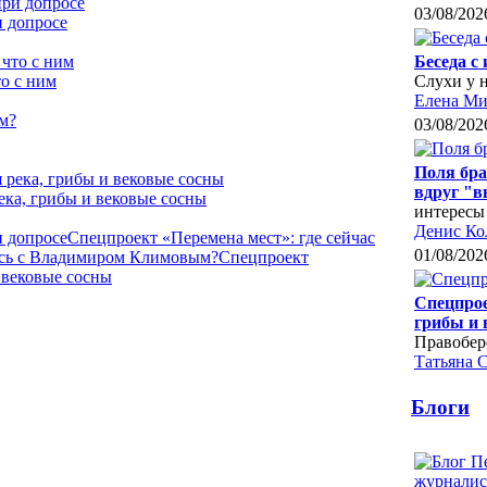
03/08/202
и допросе
Беседа с
о с ним
Слухи у 
Елена Ми
03/08/202
Поля бра
вдруг "
ека, грибы и вековые сосны
интересы
Денис Ко
и допросе
Спецпроект «Перемена мест»: где сейчас
01/08/202
лось с Владимиром Климовым?
Спецпроект
 вековые сосны
Спецпрое
грибы и
Правобе
Татьяна 
Блоги