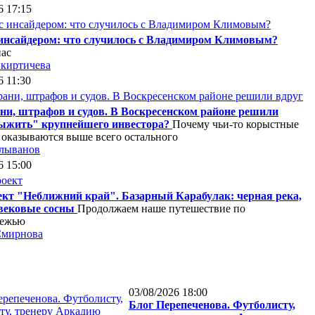
6 17:15
 инсайдером: что случилось с Владимиром Климовым?
нас
киртичева
6 11:30
ни, штрафов и судов. В Воскресенском районе решили
выжить" крупнейшего инвестора?
Почему чьи-то корыстные
 оказываются выше всего остального
лыванов
6 15:00
кт "Неближний край". Базарный Карабулак: черная река,
 вековые сосны
Продолжаем наше путешествие по
режью
Смирнова
03/08/2026 18:00
Блог Перепеченова. Футболисту,