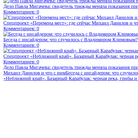
Дело Павла Мигачева: свидетель трижды меняла показания пр
Комментариев: 0
Спецпроект «Перемена мест»: где сейчас Михаил Данилов и чт
Комментариев: 0
Беседа с инсайдером: что случилось с Владимиром Климовым?
Комментариев: 0
Спецпроект «Неближний край». Базарный Карабулак: черная р
Комментариев: 0
Дело Павла Мигачева: свидетель трижды меняла показания пр
Михаил Данилов и что с ним
Беседа с инсайдером: что случи
«Неближний край». Базарный Карабулак: черная река, грибы и