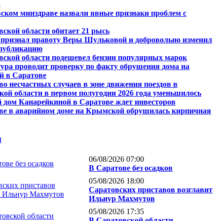
р
вском минздраве назвали явные признаки проблем с
вской области обитает 21 рысь
 признал правоту Веры Шульковой и добровольно изменил
публикацию
вской области подешевел бензин популярных марок
ура проводит проверку по факту обрушения дома на
 в Саратове
во несчастных случаев в зоне движения поездов в
кой области в первом полугодии 2026 года уменьшилось
 дом Канарейкиной в Саратове ждет инвесторов
ве в аварийном доме на Крымской обрушилась кирпичная
и
06/08/2026 07:00
В Саратове без осадков
05/08/2026 18:00
Саратовских приставов возглавит
Ильнур Махмутов
05/08/2026 17:35
В Саратовской области