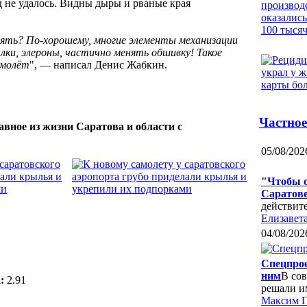
ад не удалось. Видны дыры и рваные края
нять? По-хорошему, многие элементы механизации
лки, элероны, частично менять обшивку! Такое
амолёт
", — написал Денис Жабкин.
Частное
авное из жизни Саратова и области с
05/08/202
"Чтобы о
Саратове
действит
Елизавета
04/08/202
Спецпрое
ним
В сов
:
2.91
решали и
Максим Г