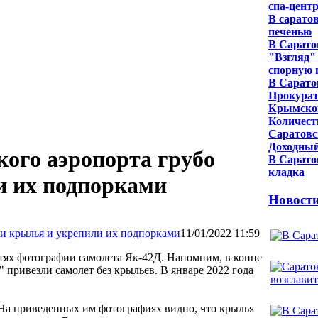
спа-цент
В сарато
печенью
В Сарато
"Взгляд"
спорную 
В Сарато
Прокурат
Крымской
Количест
Саратовс
Доходный
кого аэропорта грубо
В Сарато
кладка
и их подпорками
Новост
11/01/2022 11:59
тях фотографии самолета Як-42Д. Напомним, в конце
 привезли самолет без крыльев. В январе 2022 года
 На приведенных им фотографиях видно, что крылья