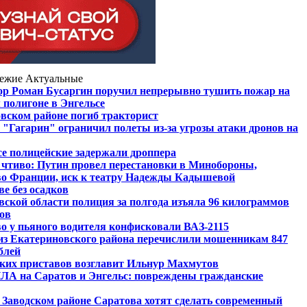
ежие
Актуальные
ор Роман Бусаргин поручил непрерывно тушить пожар на
 полигоне в Энгельсе
вском районе погиб тракторист
 "Гагарин" ограничил полеты из-за угрозы атаки дронов на
се полицейские задержали дроппера
 чтиво: Путин провел перестановки в Минобороны,
о Франции, иск к театру Надежды Кадышевой
е без осадков
вской области полиция за полгода изъяла 96 килограммов
ов
о у пьяного водителя конфисковали ВАЗ-2115
из Екатериновского района перечислили мошенникам 847
блей
ких приставов возглавит Ильнур Махмутов
ЛА на Саратов и Энгельс: повреждены гражданские
в Заводском районе Саратова хотят сделать современный