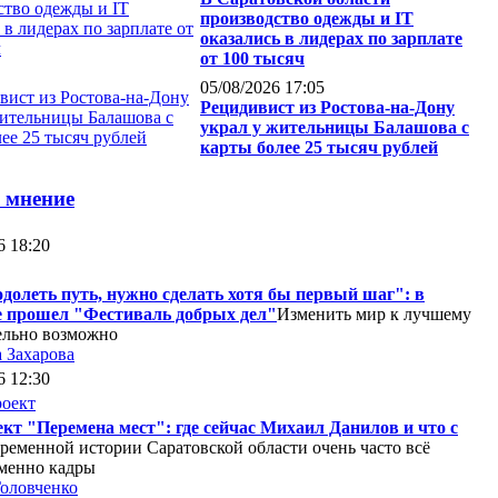
производство одежды и IT
оказались в лидерах по зарплате
от 100 тысяч
05/08/2026 17:05
Рецидивист из Ростова-на-Дону
украл у жительницы Балашова с
карты более 25 тысяч рублей
 мнение
6 18:20
долеть путь, нужно сделать хотя бы первый шаг": в
 прошел "Фестиваль добрых дел"
Изменить мир к лучшему
ельно возможно
 Захарова
6 12:30
кт "Перемена мест": где сейчас Михаил Данилов и что с
ременной истории Саратовской области очень часто всё
менно кадры
оловченко