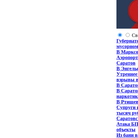
Св
Губернат
мусорном
В Марксо
Аэропорт
Саратов
В Энгель
Утреннее
взрывы в
В Саратов
В Сарато
наркотик
В Ртищев
Супруги 
тысяч ру
Саратовс
Атака БП
объекты
Из бани 