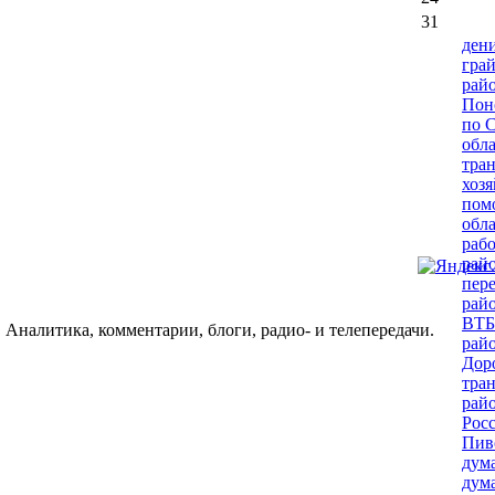
31
ден
гра
рай
Пон
по 
обл
тра
хозя
пом
обл
раб
рай
пере
рай
ВТБ
 Аналитика, комментарии, блоги, радио- и телепередачи.
рай
Дор
тра
рай
Рос
Пив
дум
дум