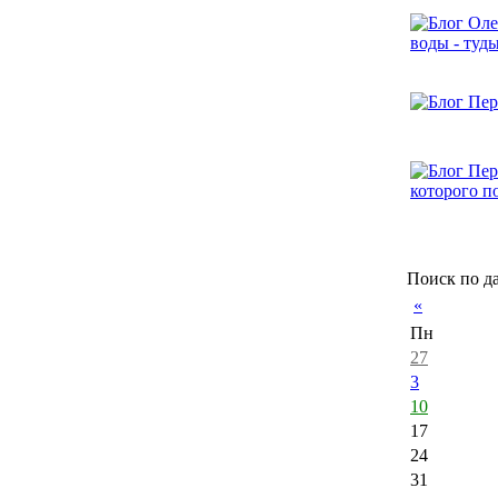
Поиск по д
«
Пн
27
3
10
17
24
31