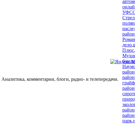
автом
онлай
УФС
Стрел
полян
насле
район
Рома
дело
,
Плюс
Мухи
бонда
Наум
район
район
 Аналитика, комментарии, блоги, радио- и телепередачи.
грайф
район
сирот
приро
эколо
район
район
парк
,