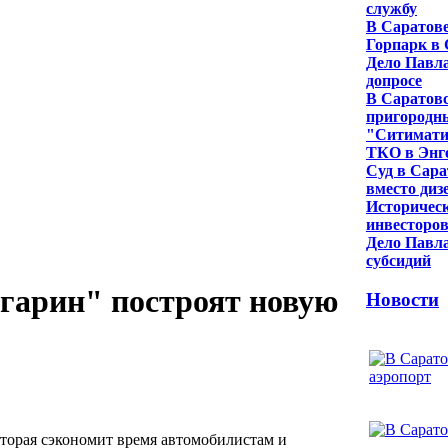
службу
В Саратове
Горпарк в 
Дело Павла
допросе
В Саратовс
пригородн
"Ситиматик
ТКО в Энг
Суд в Сара
вместо диз
Историческ
инвесторо
Дело Павла
субсидий
агарин" построят новую
Новости
оторая сэкономит время автомобилистам и