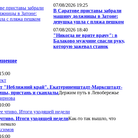
07/08/2026 19:25
В Саратове приставы забрали
машину должницы в Затоне:
девушка ушла с пляжа пешком
07/08/2026 18:40
"Никогда не врите врачу": в
Балаково мужчине спасли руку,
которую зажевал станок
мнение
15:00
т "Неближний край". Екатериненштадт-Марксштадт-
мцы, пристань и скандалы
Держим путь в Левобережье
мирнова
10:00
 чтиво. Итоги уходящей недели
Как-то так вышло, что
 немало
ксимов
16:00