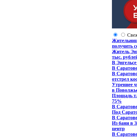
Све
Жительница
получить 
Житель Энг
тыс. рубле
В Энгельсе
В Саратове
В Саратовс
отстрел ко
Утреннее ч
в Поволжье
Площадь тл
75%
В Саратове
Под Сарато
В Саратове
Из бани в 
центр
В Саратове