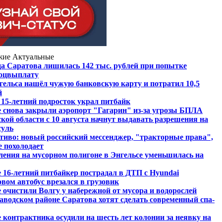
жие
Актуальные
 Саратова лишилась 142 тыс. рублей при попытке
соцвыплату
ельса нашёл чужую банковскую карту и потратил 10,5
й
 15-летний подросток украл питбайк
 снова закрыли аэропорт "Гагарин" из-за угрозы БПЛА
кой области с 10 августа начнут выдавать разрешения на
суль
тиво: новый российский мессенджер, "тракторные права",
 похолодает
ения на мусорном полигоне в Энгельсе уменьшилась на
 16-летний питбайкер пострадал в ДТП с Hyundai
вом автобус врезался в грузовик
 очистили Волгу у набережной от мусора и водорослей
Заводском районе Саратова хотят сделать современный спа-
 контрактника осудили на шесть лет колонии за неявку на