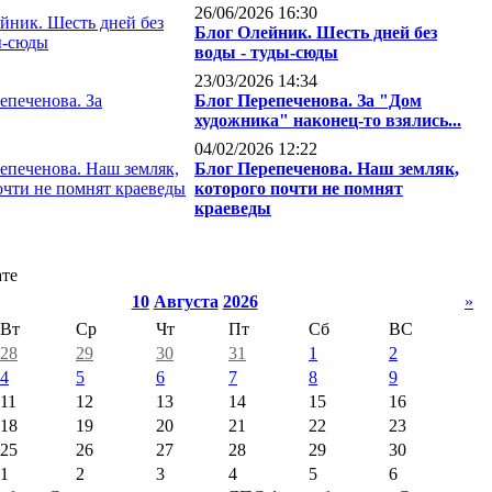
26/06/2026 16:30
Блог Олейник. Шесть дней без
воды - туды-сюды
23/03/2026 14:34
Блог Перепеченова. За "Дом
художника" наконец-то взялись...
04/02/2026 12:22
Блог Перепеченова. Наш земляк,
которого почти не помнят
краеведы
ате
10
Августа
2026
»
Вт
Ср
Чт
Пт
Сб
ВС
28
29
30
31
1
2
4
5
6
7
8
9
11
12
13
14
15
16
18
19
20
21
22
23
25
26
27
28
29
30
1
2
3
4
5
6