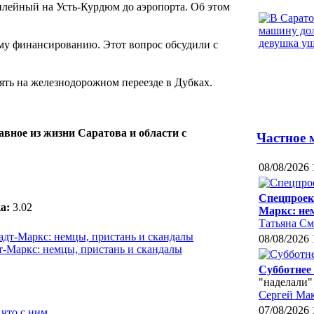
илейный на Усть-Курдюм до аэропорта. Об этом
му финансированию. Этот вопрос обсудили с
ять на железнодорожном переезде в Дубках.
авное из жизни Саратова и области с
Частное 
08/08/2026 
Спецпроек
а:
3.02
Маркс: не
Татьяна С
08/08/2026 
-Маркс: немцы, пристань и скандалы
Субботнее
"наделали"
Сергей Ма
07/08/2026 