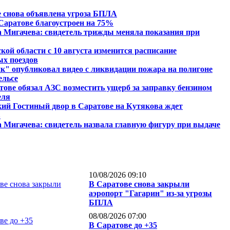
 снова объявлена угроза БПЛА
Саратове благоустроен на 75%
 Мигачева: свидетель трижды меняла показания при
кой области с 10 августа изменится расписание
ых поездов
" опубликовал видео с ликвидации пожара на полигоне
ельсе
тове обязал АЗС возместить ущерб за заправку бензином
еля
ий Гостиный двор в Саратове на Кутякова ждет
в
 Мигачева: свидетель назвала главную фигуру при выдаче
10/08/2026 09:10
В Саратове снова закрыли
аэропорт "Гагарин" из-за угрозы
БПЛА
08/08/2026 07:00
В Саратове до +35