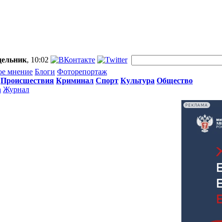
дельник
, 10:02
ое мнение
Блоги
Фоторепортаж
Происшествия
Криминал
Спорт
Культура
Общество
а
Журнал
РЕКЛАМА