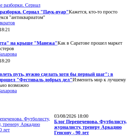
разборки. Сериал "Паук-нуар"
Кажется, кто-то просто
екся "антиквариатом"
мкратов
18:21
ета" на крыше "Манежа"
Как в Саратове прошел маркет
стеров
Захарова
18:20
леть путь, нужно сделать хотя бы первый шаг": в
прошел "Фестиваль добрых дел"
Изменить мир к лучшему
ьно возможно
Захарова
03/08/2026 18:00
Блог Перепеченова. Футболисту,
журналисту, тренеру Аркадию
Генсону - 90 лет