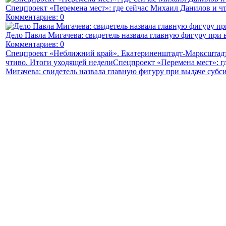
Спецпроект «Перемена мест»: где сейчас Михаил Данилов и чт
Комментариев: 0
Дело Павла Мигачева: свидетель назвала главную фигуру при 
Комментариев: 0
Спецпроект «Неближний край». Екатериненштадт-Марксштадт
чтиво. Итоги уходящей недели
Спецпроект «Перемена мест»: г
Мигачева: свидетель назвала главную фигуру при выдаче субс