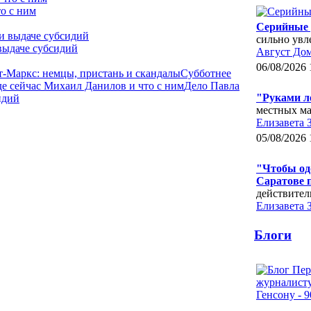
о с ним
Серийные 
сильно увл
выдаче субсидий
Август До
06/08/2026 
-Маркс: немцы, пристань и скандалы
Субботнее
де сейчас Михаил Данилов и что с ним
Дело Павла
"Руками л
идий
местных ма
Елизавета 
05/08/2026 
"Чтобы одо
Саратове 
действител
Елизавета 
Блоги