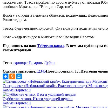
пассажирам. Трасса пройдет по дороге-дублеру от поселка Юб
сообщает Макс-канал "Володин Саратов".
Дорогу включат в перечень объектов, подлежащих федерально
Росавтодором.
Трасса будет четырехполосной. Она позволит водителям не сто
Фото - кадр из видео в Макс-канале "Володин Саратов"
Подпишись на наш
Telegram-канал
. В нем мы публикуем гл
комментариями
Теги:
аэропорт Гагарин
,
Дубки
Оцените материал:
1
2
3
4
5
Проголосовали:
128
Итоговая оценк
Спецпроект «Неближний край». Екатериненштадт-Марксштадт
Комментариев: 0
Субботнее чтиво. Итоги уходящей недели
Комментариев: 0