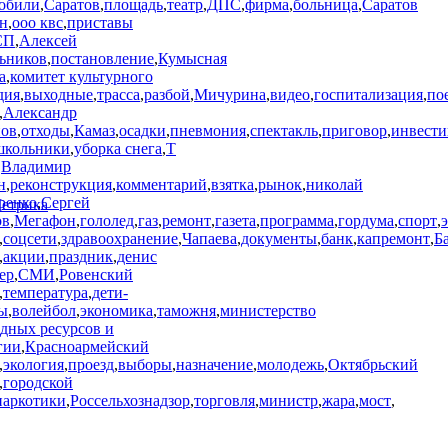
обили
,
Саратов
,
площадь
,
театр
,
ДПС
,
фирма
,
больница
,
Саратов
н
,
ооо квс
,
приставы
СП
,
Алексей
ьников
,
постановление
,
Кумысная
а
,
комитет культурного
дия
,
выходные
,
трасса
,
разбой
,
Мичурина
,
видео
,
госпитализация
,
по
,
Александр
нов
,
отходы
,
Камаз
,
осадки
,
пневмония
,
спектакль
,
приговор
,
инвест
школьники
,
уборка снега
,
Т
,
Владимир
н
,
реконструкция
,
комментарий
,
взятка
,
рынок
,
николай
ренко
,
Сергей
ов
,
Мегафон
,
гололед
,
газ
,
ремонт
,
газета
,
программа
,
гордума
,
спорт
,
,
соцсети
,
здравоохранение
,
Чапаева
,
документы
,
банк
,
капремонт
,
Б
,
акции
,
праздник
,
денис
ер
,
СМИ
,
Ровенский
,
температура
,
дети-
ы
,
волейбол
,
экономика
,
таможня
,
министерство
дных ресурсов и
гии
,
Красноармейский
,
экология
,
проезд
,
выборы
,
назначение
,
молодежь
,
Октябрьский
,
городской
наркотики
,
Россельхознадзор
,
торговля
,
министр
,
жара
,
мост
,