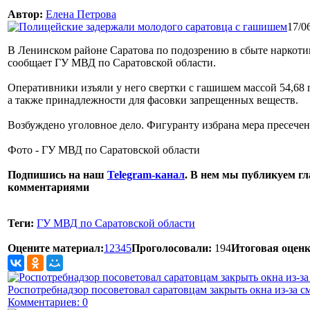
Автор:
Елена Петрова
17/0
В Ленинском районе Саратова по подозрению в сбыте наркоти
сообщает ГУ МВД по Саратовской области.
Оперативники изъяли у него свертки с гашишем массой 54,68 
а также принадлежности для фасовки запрещенных веществ.
Возбуждено уголовное дело. Фигуранту избрана мера пресечен
Фото - ГУ МВД по Саратовской области
Подпишись на наш
Telegram-канал
. В нем мы публикуем гл
комментариями
Теги:
ГУ МВД по Саратовской области
Оцените материал:
1
2
3
4
5
Проголосовали:
194
Итоговая оценк
Роспотребнадзор посоветовал саратовцам закрыть окна из-за с
Комментариев: 0