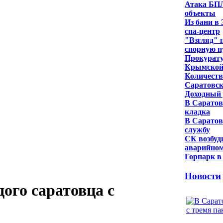
Атака БПЛ
объекты
Из бани в
спа-центр
"Взгляд" 
спорную 
Прокурату
Крымской
Количеств
Саратовск
Доходный 
В Саратов
кладка
В Саратов
службу
СК возбуд
аварийном
Горпарк в
Новости
ого саратовца с