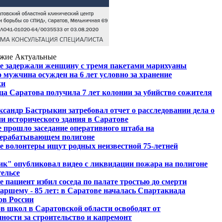
жие
Актуальные
е задержали женщину с тремя пакетами марихуаны
 мужчина осужден на 6 лет условно за хранение
ки
а Саратова получила 7 лет колонии за убийство сожителя
ксандр Бастрыкин затребовал отчет о расследовании дела о
и исторического здания в Саратове
е прошло заседание оперативного штаба на
рерабатывающем полигоне
е волонтеры ищут родных неизвестной 75-летней
к" опубликовал видео с ликвидации пожара на полигоне
ельсе
 пациент избил соседа по палате тростью до смерти
аршему - 85 лет: в Саратове началась Спартакиада
ов России
в школ в Саратовской области освободят от
нности за строительство и капремонт