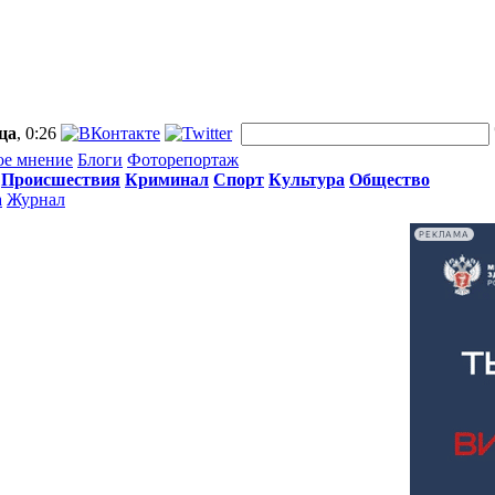
ца
, 0:26
ое мнение
Блоги
Фоторепортаж
Происшествия
Криминал
Спорт
Культура
Общество
а
Журнал
РЕКЛАМА