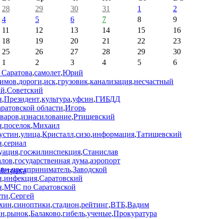
28
29
30
31
1
2
4
5
6
7
8
9
11
12
13
14
15
16
18
19
20
21
22
23
25
26
27
28
29
30
1
2
3
4
5
6
 Саратова
,
самолет
,
Юрий
имов
,
дороги
,
иск
,
грузовик
,
канализация
,
несчастный
ай
,
Советский
н
,
Президент
,
культура
,
уфсин
,
ГИБДД
аратовской области
,
Игорь
варов
,
изнасилование
,
Ртищевский
н
,
поселок
,
Михаил
устин
,
улица
,
Кристалл
,
сизо
,
информация
,
Татищевский
н
,
сериал
уация
,
госжилинспекция
,
Станислав
лов
,
государственная дума
,
аэропорт
рин
,
предприниматель
,
Заводской
н
,
инфекция
,
Саратовский
н
,
МЧС по Саратовской
сти
,
Сергей
хин
,
синоптики
,
стадион
,
рейтинг
,
ВТБ
,
Вадим
ин
,
рынок
,
Балаково
,
гибель
,
ученые
,
Прокуратура