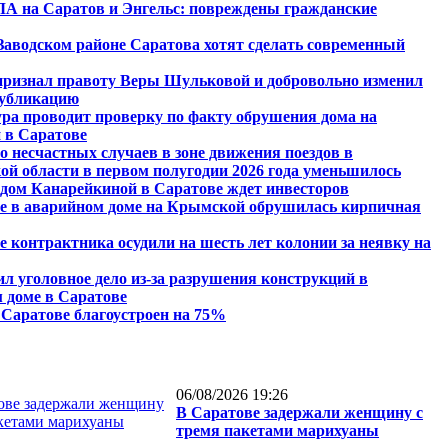
А на Саратов и Энгельс: повреждены гражданские
 Заводском районе Саратова хотят сделать современный
признал правоту Веры Шульковой и добровольно изменил
публикацию
ра проводит проверку по факту обрушения дома на
 в Саратове
о несчастных случаев в зоне движения поездов в
ой области в первом полугодии 2026 года уменьшилось
дом Канарейкиной в Саратове ждет инвесторов
е в аварийном доме на Крымской обрушилась кирпичная
е контрактника осудили на шесть лет колонии за неявку на
ил уголовное дело из-за разрушения конструкций в
 доме в Саратове
 Саратове благоустроен на 75%
06/08/2026 19:26
В Саратове задержали женщину с
тремя пакетами марихуаны