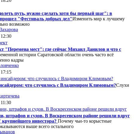
 18:20
олеть путь, нужно сделать хотя бы первый шаг": в
 прошел "Фестиваль добрых дел"
Изменить мир к лучшему
льно возможно
 Захарова
 12:30
т "Перемена мест": где сейчас Михаил Данилов и что с
еменной истории Саратовской области очень часто всё
енно кадры
ловченко
 17:15
инсайдером: что случилось с Владимиром Климовым?
Слухи
иртичева
 11:30
и, штрафов и судов. В Воскресенском районе решили вдруг
 крупнейшего инвестора?
Почему чьи-то корыстные
оказываются выше всего остального
лыванов