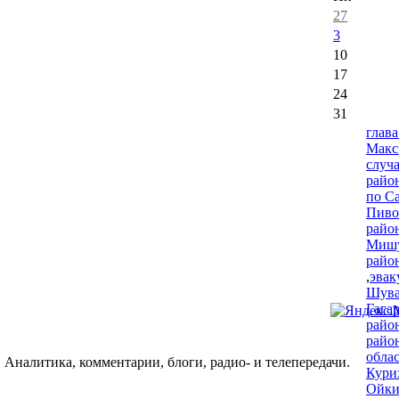
27
3
10
17
24
31
глава
Макс
случ
райо
по С
Пиво
райо
Миш
райо
,
эвак
Шува
Гага
райо
райо
обла
 Аналитика, комментарии, блоги, радио- и телепередачи.
Кури
Ойк