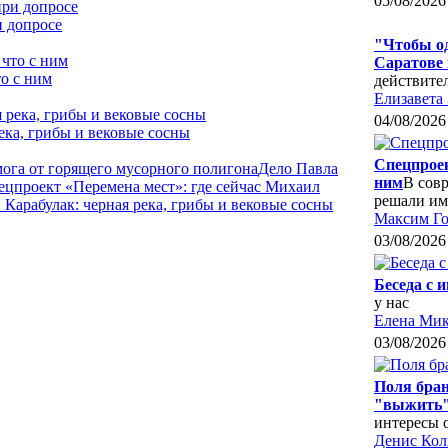
05/08/2026
и допросе
"Чтобы од
Саратове
о с ним
действите
Елизавета
04/08/2026
ека, грибы и вековые сосны
Спецпроек
мога от горящего мусорного полигона
Дело Павла
ним
В совр
ецпроект «Перемена мест»: где сейчас Михаил
решали им
Карабулак: черная река, грибы и вековые сосны
Максим Го
03/08/2026
Беседа с 
у нас
Елена Мик
03/08/2026
Поля бран
"выжить"
интересы 
Денис Ко