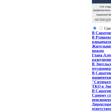
Све
В Саратов
В Ртищево
взрывчат
Жительниц
ножом
Глава Але
разрушени
В Энгельс
мусоропе
В Саратов
пациентки
"Ситимати
ТКО в Энг
В Саратове
Самому ст
пенсионер
Директоро
ответстве