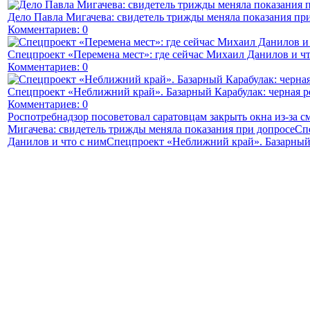
Дело Павла Мигачева: свидетель трижды меняла показания пр
Комментариев: 0
Спецпроект «Перемена мест»: где сейчас Михаил Данилов и чт
Комментариев: 0
Спецпроект «Неближний край». Базарный Карабулак: черная р
Комментариев: 0
Роспотребнадзор посоветовал саратовцам закрыть окна из-за с
Мигачева: свидетель трижды меняла показания при допросе
Сп
Данилов и что с ним
Спецпроект «Неближний край». Базарный 