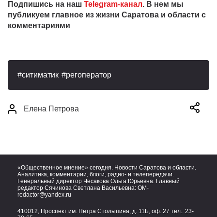
Подпишись на наш
Telegram-канал
. В нем мы
публикуем главное из жизни Саратова и области с
комментариями
ситиматик
регоператор
Елена Петрова
«Общественное мнение» сегодня. Новости Саратова и области.
Аналитика, комментарии, блоги, радио- и телепередачи.
Генеральный директор Чесакова Ольга Юрьевна. Главный
редактор Сячинова Светлана Васильевна:
OM-
redactor@yandex.ru
410012, Проспект им. Петра Столыпина, д. 11Б, оф. 27 тел.:
23-