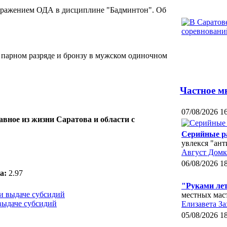
поражением ОДА в дисциплине "Бадминтон". Об
 парном разряде и бронзу в мужском одиночном
Частное м
07/08/2026 1
авное из жизни Саратова и области с
Серийные р
увлекся "ан
Август Домк
06/08/2026 1
а:
2.97
"Руками ле
местных мас
выдаче субсидий
Елизавета За
05/08/2026 1