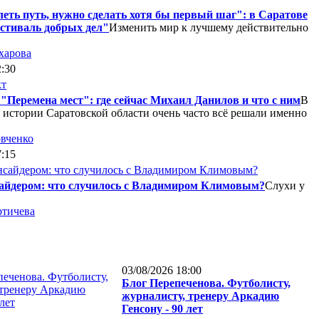
еть путь, нужно сделать хотя бы первый шаг": в Саратове
стиваль добрых дел"
Изменить мир к лучшему действительно
харова
2:30
"Перемена мест": где сейчас Михаил Данилов и что с ним
В
 истории Саратовской области очень часто всё решали именно
вченко
7:15
сайдером: что случилось с Владимиром Климовым?
Слухи у
тичева
03/08/2026 18:00
Блог Перепеченова. Футболисту,
журналисту, тренеру Аркадию
Генсону - 90 лет