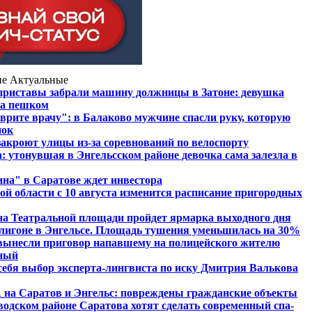
ие
Актуальные
приставы забрали машину должницы в Затоне: девушка
жа пешком
 врите врачу": в Балаково мужчине спасли руку, которую
нок
закроют улицы из-за соревнований по велоспорту
: утонувшая в Энгельсском районе девочка сама залезла в
на" в Саратове ждет инвестора
ой области с 10 августа изменится расписание пригородных
на Театральной площади пройдет ярмарка выходного дня
лигоне в Энгельсе. Площадь тушения уменьшилась на 30%
вынесли приговор напавшему на полицейского жителю
чный
 себя выбор эксперта-лингвиста по иску Дмитрия Валькова
на Саратов и Энгельс: повреждены гражданские объекты
аводском районе Саратова хотят сделать современный спа-