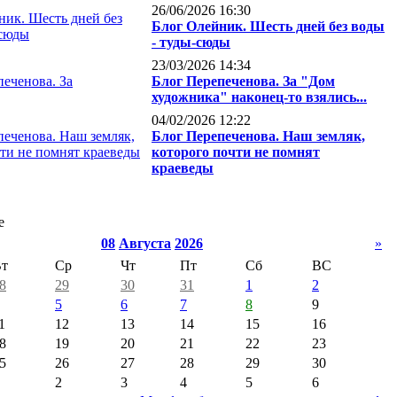
26/06/2026 16:30
Блог Олейник. Шесть дней без воды
- туды-сюды
23/03/2026 14:34
Блог Перепеченова. За "Дом
художника" наконец-то взялись...
04/02/2026 12:22
Блог Перепеченова. Наш земляк,
которого почти не помнят
краеведы
е
08
Августа
2026
»
т
Ср
Чт
Пт
Сб
ВС
8
29
30
31
1
2
5
6
7
8
9
1
12
13
14
15
16
8
19
20
21
22
23
5
26
27
28
29
30
2
3
4
5
6