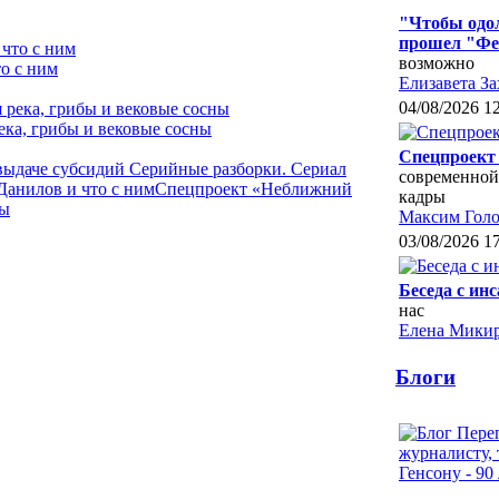
"Чтобы одол
прошел "Фе
возможно
о с ним
Елизавета За
04/08/2026 1
ека, грибы и вековые сосны
Спецпроект 
 выдаче субсидий
Серийные разборки. Сериал
современной
Данилов и что с ним
Спецпроект «Неближний
кадры
ны
Максим Голо
03/08/2026 1
Беседа с ин
нас
Елена Микир
Блоги