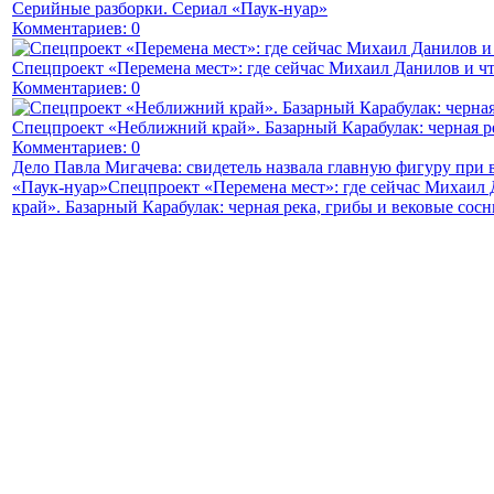
Серийные разборки. Сериал «Паук-нуар»
Комментариев: 0
Спецпроект «Перемена мест»: где сейчас Михаил Данилов и чт
Комментариев: 0
Спецпроект «Неближний край». Базарный Карабулак: черная р
Комментариев: 0
Дело Павла Мигачева: свидетель назвала главную фигуру при
«Паук-нуар»
Спецпроект «Перемена мест»: где сейчас Михаил 
край». Базарный Карабулак: черная река, грибы и вековые сос