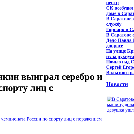
центр
СК возбудил
доме в Сара
В Саратове 
службу
Горпарк в С
В Саратове 
Дело Павла 
допросе
На улице Кр
из-за рухну
Ночью над С
Сергей Егор
Вольского р
нкин выиграл серебро и
Новости
спорту лиц с