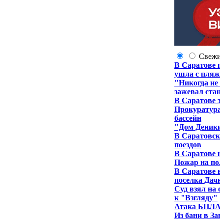
Свеж
В Саратове 
ушла с пля
"Никогда не
зажевал ста
В Саратове 
Прокуратура
бассейн
"Дом Деники
В Саратовск
поездов
В Саратове 
Пожар на по
В Саратове 
поселка Да
Суд взял на
к "Взгляду"
Атака БПЛА 
Из бани в З