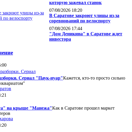
которую зажевал станок
07/08/2026 18:20
В Саратове закроют улицы из-за
соревнований по велоспорту
07/08/2026 17:44
"Дом Деникина" в Саратове ждет
инвестора
нение
6:00
азборки. Сериал "Паук-нуар"
Кажется, кто-то просто сильно
тиквариатом"
ратов
8:21
та" на крыше "Манежа"
Как в Саратове прошел маркет
теров
харова
8:20