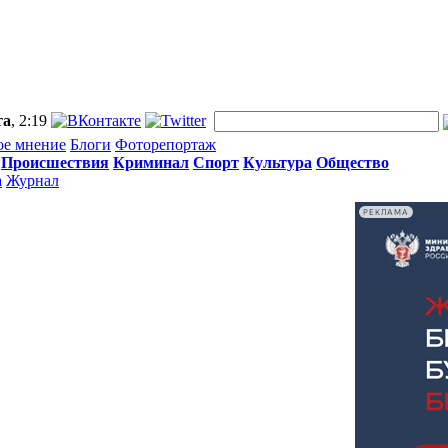
та
, 2:19
ое мнение
Блоги
Фоторепортаж
Происшествия
Криминал
Спорт
Культура
Общество
а
Журнал
РЕКЛАМА