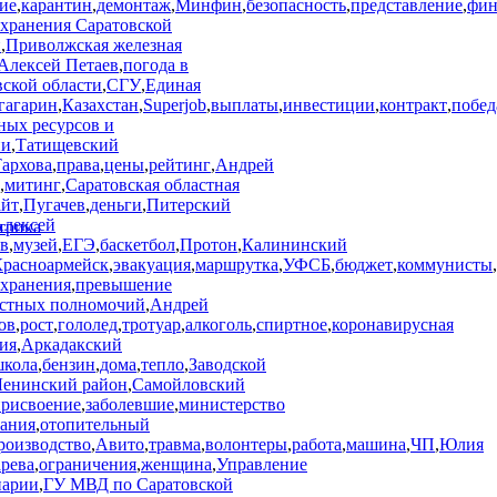
ие
,
карантин
,
демонтаж
,
Минфин
,
безопасность
,
представление
,
фин
охранения Саратовской
и
,
Приволжская железная
Алексей Петаев
,
погода в
вской области
,
СГУ
,
Единая
гагарин
,
Казахстан
,
Superjob
,
выплаты
,
инвестиции
,
контракт
,
побед
ных ресурсов и
ии
,
Татищевский
архова
,
права
,
цены
,
рейтинг
,
Андрей
,
митинг
,
Саратовская областная
айт
,
Пугачев
,
деньги
,
Питерский
Алексей
в
,
музей
,
ЕГЭ
,
баскетбол
,
Протон
,
Калининский
Красноармейск
,
эвакуация
,
маршрутка
,
УФСБ
,
бюджет
,
коммунисты
,
охранения
,
превышение
стных полномочий
,
Андрей
ов
,
рост
,
гололед
,
тротуар
,
алкоголь
,
спиртное
,
коронавирусная
ия
,
Аркадакский
школа
,
бензин
,
дома
,
тепло
,
Заводской
Ленинский район
,
Самойловский
присвоение
,
заболевшие
,
министерство
вания
,
отопительный
роизводство
,
Авито
,
травма
,
волонтеры
,
работа
,
машина
,
ЧП
,
Юлия
рева
,
ограничения
,
женщина
,
Управление
нарии
,
ГУ МВД по Саратовской