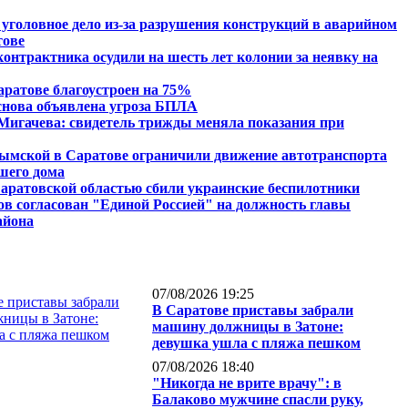
 уголовное дело из-за разрушения конструкций в аварийном
тове
контрактника осудили на шесть лет колонии за неявку на
аратове благоустроен на 75%
снова объявлена угроза БПЛА
Мигачева: свидетель трижды меняла показания при
ымской в Саратове ограничили движение автотранспорта
вшего дома
аратовской областью сбили украинские беспилотники
ов согласован "Единой Россией" на должность главы
айона
07/08/2026 19:25
В Саратове приставы забрали
машину должницы в Затоне:
девушка ушла с пляжа пешком
07/08/2026 18:40
"Никогда не врите врачу": в
Балаково мужчине спасли руку,