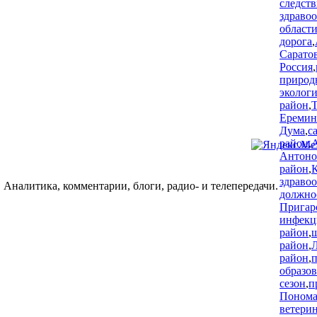
следств
здраво
област
дорога
,
Сарато
Россия
,
природ
эколог
район
,
Т
Еремин
Дума
,
с
район
,
Антоно
район
,
здраво
 Аналитика, комментарии, блоги, радио- и телепередачи.
должно
Пригар
инфекц
район
,
район
,
район
,
образо
сезон
,
п
Понома
ветери