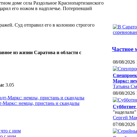
астном доме села Раздольное Краснопартизанского
дарил его ножом в надплечье. Потерпевший
ражей. Суд отправил его в колонию строгого
Частное 
авное из жизни Саратова и области с
08/08/2026 
Спецпроек
Маркс: не
а:
3.05
Татьяна С
08/08/2026 
-Маркс: немцы, пристань и скандалы
Субботнее
"наделали"
Сергей Ма
07/08/2026 
о с ним