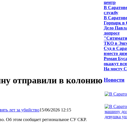
центр
В Саратове
службу
В Саратове
Горпарк в 
Дело Павла
допросе
"Ситиматик
ТКО в Энг
Суд в Сара
вместо диз
Роман Бус
окажут вс
На мосту С
ину отправили в колонию
Новости
15/06/2026 12:15
во. Об этом сообщает региональное СУ СКР.