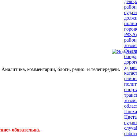
дело
,
райо
суд
,
сн
долж
полн
город
РФ
,
Ар
район
хозяй
Фили
бонда
дорог
здрав
 Аналитика, комментарии, блоги, радио- и телепередачи.
катас
район
полит
спорт
транс
хозяй
облас
Плеха
Цвета
суд
,
ко
случа
ние» обязательна.
работ