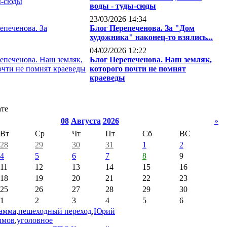
воды - туды-сюды
23/03/2026 14:34
Блог Перепеченова. За "Дом
художника" наконец-то взялись...
04/02/2026 12:22
Блог Перепеченова. Наш земляк,
которого почти не помнят
краеведы
ате
08
Августа
2026
»
Вт
Ср
Чт
Пт
Сб
ВС
28
29
30
31
1
2
4
5
6
7
8
9
11
12
13
14
15
16
18
19
20
21
22
23
25
26
27
28
29
30
1
2
3
4
5
6
амма
,
пешеходный переход
,
Юрий
имов
,
уголовное