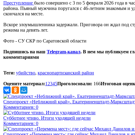
Преступление
было совершено с 3 по 5 февраля 2026 года в ч
района. Пьяный мужчина поругался с 46-летним знакомым и у
скончался на месте.
Вскоре злоумышленника задержали. Приговора он ждал под ст
режима на девять лет.
Фото - СУ СКР по Саратовской области
Подпишись на наш
Telegram-канал
. В нем мы публикуем гл
комментариями
Теги:
убийство
,
краснопартизанский район
Оцените материал:
1
2
3
4
5
Проголосовали:
166
Итоговая оценк
Спецпроект «Неближний край». Екатериненштадт-Марксштадт
Комментариев: 0
Субботнее чтиво. Итоги уходящей недели
Комментариев: 0
Спецпроект «Перемена мест»: где сейчас Михаил Данилов и чт