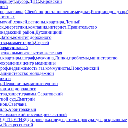
маршрут
,
мусор
,
ДПС
,
Кировский
нный
ос
,
выставка
,
Сбербанк
,
постановление
,
медики
,
Росприроднадзор
,
ностных
омочий
,
хоккей
,
регионы
,
квартира
,
Летный
ок
,
энергетики
,
компания
,
интернет
,
Правительство
кадакский район
,
Духовницкий
,
Затон
,
комитет дорожного
ства
,
комментарий
,
Сергей
пенко
,
николай
ренко
,
вымогательство
,
железная
а
,
квартиры
,
штраф
,
мужчина
,
Липки
,
проблемы
,
министерство
оохранения
,
центр медицины
троф
,
недвижимость
,
газ
,
коммунисты
,
Новоузенский
,
министерство молодежной
ики и
а
,
Шелковичная
,
министерство
порта и дорожного
ства
,
запрет
,
травмы
,
Саратовский
тной суд
,
Дмитрий
нов
,
Светлана
йло
,
Арбитражный
мсомольский поселок
,
несчастный
й
,
ДТП
,
УГИБДД
,
проверка
,
председатель
,
прокуратура
,
вскрышные
ы
,
Воскресенский