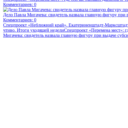
Комментариев: 0
Дело Павла Мигачева: свидетель назвала главную фигуру при 
Комментариев: 0
Спецпроект «Неближний край». Екатериненштадт-Марксштадт
чтиво. Итоги уходящей недели
Спецпроект «Перемена мест»: г
Мигачева: свидетель назвала главную фигуру при выдаче субс