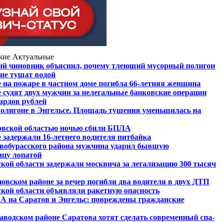
жие
Актуальные
ий чиновник объяснил, почему тлеющий мусорный полигон
 не тушат водой
 на пожаре в частном доме погибла 66-летняя женщина
 судят двух мужчин за нелегальные банковские операции
ардов рублей
олигоне в Энгельсе. Площадь тушения уменьшилась на
овской областью ночью сбили БПЛА
 задержали 16-летнего водителя питбайка
вобурасского района мужчина ударил бывшую
ицу лопатой
кой области задержали москвича за легализацию 300 тысяч
овском районе за вечер погибли два водителя в двух ДТП
кой области объявляли ракетную опасность
А на Саратов и Энгельс: повреждены гражданские
Заводском районе Саратова хотят сделать современный спа-