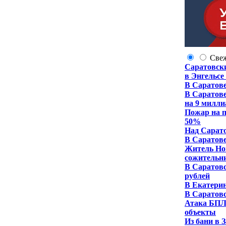
Све
Саратовск
в Энгельсе
В Саратове
В Саратове
на 9 милли
Пожар на п
50%
Над Сарат
В Саратове
Житель Но
сожительн
В Саратовс
рублей
В Екатерин
В Саратовс
Атака БПЛ
объекты
Из бани в 