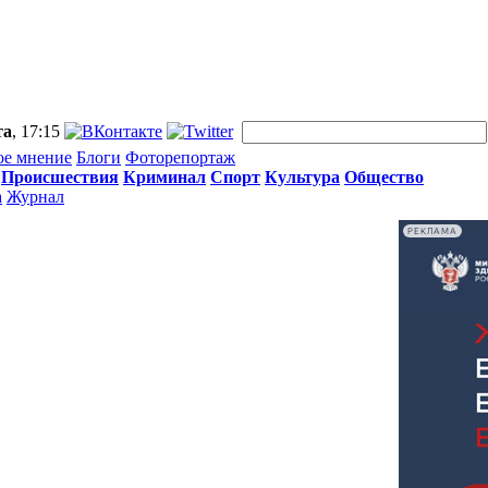
та
, 17:15
ое мнение
Блоги
Фоторепортаж
Происшествия
Криминал
Спорт
Культура
Общество
а
Журнал
РЕКЛАМА