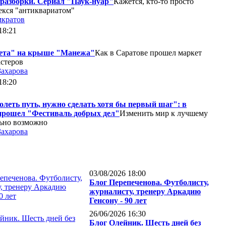
разборки. Сериал "Паук-нуар"
Кажется, кто-то просто
екся "антиквариатом"
мкратов
18:21
ета" на крыше "Манежа"
Как в Саратове прошел маркет
стеров
Захарова
18:20
леть путь, нужно сделать хотя бы первый шаг": в
прошел "Фестиваль добрых дел"
Изменить мир к лучшему
ьно возможно
Захарова
03/08/2026 18:00
Блог Перепеченова. Футболисту,
журналисту, тренеру Аркадию
Генсону - 90 лет
26/06/2026 16:30
Блог Олейник. Шесть дней без