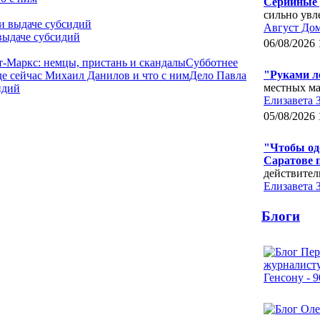
Серийные 
сильно увл
Август До
выдаче субсидий
06/08/2026 
-Маркс: немцы, пристань и скандалы
Субботнее
"Руками л
де сейчас Михаил Данилов и что с ним
Дело Павла
местных ма
идий
Елизавета 
05/08/2026 
"Чтобы одо
Саратове 
действител
Елизавета 
Блоги