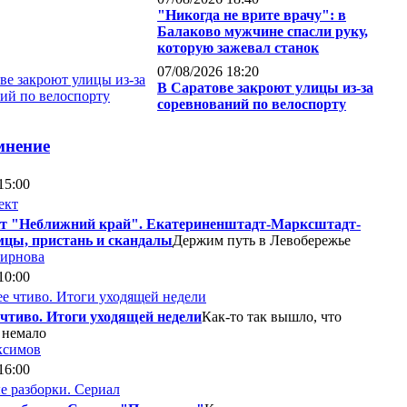
"Никогда не врите врачу": в
Балаково мужчине спасли руку,
которую зажевал станок
07/08/2026 18:20
В Саратове закроют улицы из-за
соревнований по велоспорту
мнение
15:00
т "Неближний край". Екатериненштадт-Марксштадт-
мцы, пристань и скандалы
Держим путь в Левобережье
мирнова
10:00
 чтиво. Итоги уходящей недели
Как-то так вышло, что
 немало
ксимов
16:00