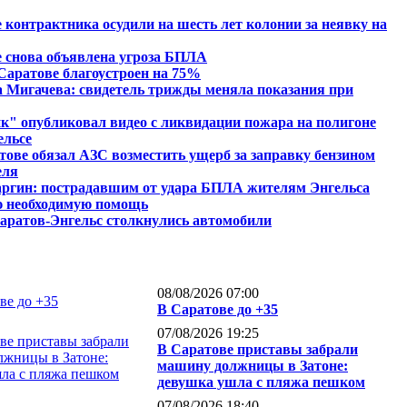
 контрактника осудили на шесть лет колонии за неявку на
 снова объявлена угроза БПЛА
Саратове благоустроен на 75%
 Мигачева: свидетель трижды меняла показания при
" опубликовал видео с ликвидации пожара на полигоне
ельсе
тове обязал АЗС возместить ущерб за заправку бензином
еля
аргин: пострадавшим от удара БПЛА жителям Энгельса
ю необходимую помощь
аратов-Энгельс столкнулись автомобили
08/08/2026 07:00
В Саратове до +35
07/08/2026 19:25
В Саратове приставы забрали
машину должницы в Затоне:
девушка ушла с пляжа пешком
07/08/2026 18:40