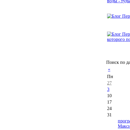
Поиск по д
«
Пн
27
3
10
17
24
31
прогр
Макс