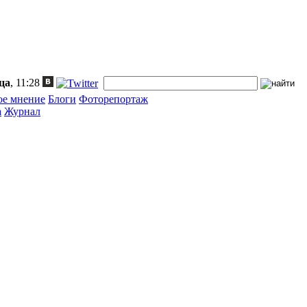
ца
, 11:28
ое мнение
Блоги
Фоторепортаж
а
Журнал