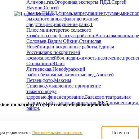
Алимова
,
газ
,
Огородная
,
эксперты
,
ПДД
,
Сергей
Наумов
,
Сергей
Зюзин
,
ГИБДД
,
фирма
,
запрет
,
пациент
,
туман
,
минспор
выходного дня
,
асфальт
,
денежные
средства
,
лес
,
нарушение
,
банк
,
Т
Плюс
,
министерство сельского
хозяйства
,
село
,
благоустройство
,
Волга
,
школьники
,
р
Соловьев
,
Вадим Ойкин
,
Станислав
Невейницын
,
вскрышные работы
,
Единая
Россия
,
парк покорителей
космоса
,
волейбол
,
недвижимость
,
назначение
,
проспе
Столыпина
,
Юлия
Литневская
,
Новобурасский
район
,
бездомные животные
,
лед
,
Алексей
Петаев
,
фото
,
Максим
Сиденко
,
умышленное причинение
тяжкого вреда
здоровью
,
финансирование
,
Балаково
,
театральная
площадь
,
сайт
,
экология
,
директор
,
ЖКХ
,
компенсация
,
жбой по надзору в сфере связи, информационных
район
,
Понятно
оящим уведомлением и
Пользовательским соглашением