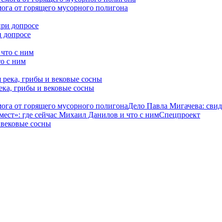
мога от горящего мусорного полигона
и допросе
о с ним
ека, грибы и вековые сосны
мога от горящего мусорного полигона
Дело Павла Мигачева: свид
ест»: где сейчас Михаил Данилов и что с ним
Спецпроект
 вековые сосны