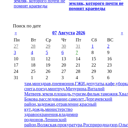
земляк, которого почти не
помнят краеведы
Поиск по дате
«
07
Августа
2026
»
Пн
Вт
Ср
Чт
Пт
Сб
ВС
27
28
29
30
31
1
2
3
4
5
6
7
8
9
10
11
12
13
14
15
16
17
18
19
20
21
22
23
24
25
26
27
28
29
30
31
1
2
3
4
5
6
там
,
минздрав
,
пневмония
,
ГЖИ
,
депутаты
,
кафе
,
уборк
снега
,
поезд
,
минтруд
,
Мичурина
,
Виталий
Матвеев
,
земля
,
площадь
,
туризм
,
фильм
,
таможня
,
Хва
Бокова
,
расследование
,
самолет
,
Дергачевский
район
,
задержан
,
отравление
,
красный
кут
,
дождь
,
министерство
здравоохранения
,
владимир
родионов
,
Ленинский
район
,
Волжская
,
прокуратура
,
Росприроднадзор
,
Ольг