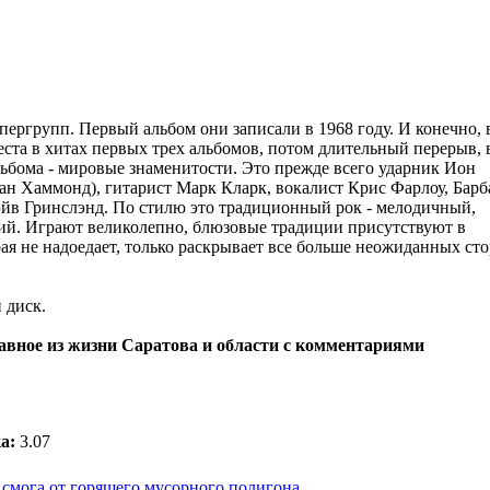
ергрупп. Первый альбом они записали в 1968 году. И конечно, 
ста в хитах первых трех альбомов, потом длительный перерыв, 
льбома - мировые знаменитости. Это прежде всего ударник Ион
ан Хаммонд), гитарист Марк Кларк, вокалист Крис Фарлоу, Барб
эйв Гринслэнд. По стилю это традиционный рок - мелодичный,
ий. Играют великолепно, блюзовые традиции присутствуют в
рая не надоедает, только раскрывает все больше неожиданных ст
 диск.
лавное из жизни Саратова и области с комментариями
а:
3.07