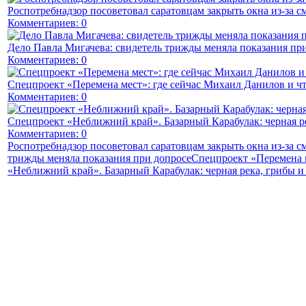
Роспотребнадзор посоветовал саратовцам закрыть окна из-за с
Комментариев: 0
Дело Павла Мигачева: свидетель трижды меняла показания пр
Комментариев: 0
Спецпроект «Перемена мест»: где сейчас Михаил Данилов и чт
Комментариев: 0
Спецпроект «Неближний край». Базарный Карабулак: черная р
Комментариев: 0
Роспотребнадзор посоветовал саратовцам закрыть окна из-за с
трижды меняла показания при допросе
Спецпроект «Перемена м
«Неближний край». Базарный Карабулак: черная река, грибы и