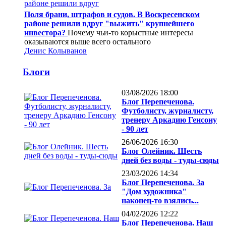
Поля брани, штрафов и судов. В Воскресенском
районе решили вдруг "выжить" крупнейшего
инвестора?
Почему чьи-то корыстные интересы
оказываются выше всего остального
Денис Колыванов
Блоги
03/08/2026 18:00
Блог Перепеченова.
Футболисту, журналисту,
тренеру Аркадию Генсону
- 90 лет
26/06/2026 16:30
Блог Олейник. Шесть
дней без воды - туды-сюды
23/03/2026 14:34
Блог Перепеченова. За
"Дом художника"
наконец-то взялись...
04/02/2026 12:22
Блог Перепеченова. Наш