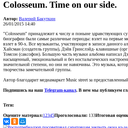
Colosseum. Time on our side.
Автор:
Валерий Бакуткин
26/01/2015 14:40
"Colosseum" принадлежит к числу и поныне здравствующих суп
биографии были самые различные периоды: взлет на первые ме
взлет в 90-х. Все музыканты, участвующие в записи данного а
Хайсман (создатель группы), Дэйв Гринслэйд- клавишные (орг
Томсон (саксофон). Большую часть музыки альбома написал Д
насыщенный, эмоциональный и без ностальгических настроен
значительной степени, но они не навязчивы. Это музыка, кото
творчества замечательной группы.
Автор благодарит медиамаркет Music street за предоставленный
Подпишись на наш
Telegram-канал
. В нем мы публикуем г
Теги:
Оцените материал:
1
2
3
4
5
Проголосовали:
133
Итоговая оценк