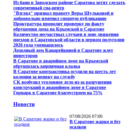
Из бани в Заводском районе Саратова хотят сделать
современный спа-центр
"Взгляд" признал правоту Веры Шульковой и
добровольно изменил спорную публикацию
Прокуратура проводит проверку по факту
обрушения дома на Крымской в Саратове
Количество несчастных случаев в зоне движения
поездов в Саратовской области в первом полугодии
2026 года уменьшилось
Доходный дом Канарейкиной в Саратове ждет
инвесторов
В Саратове в аварийном доме на Крымской
обрушилась кирпичная кладка
В Саратове контрактника осудили на шесть лет
колонии за неявку на службу
СК возбудил уголовное дело из-за разрушения
конструкций в аварийном доме в Саратове
Горпарк в Саратове благоустроен на 75%
Новости
07/08/2026 07:00
В Саратове жарко и без
осадков