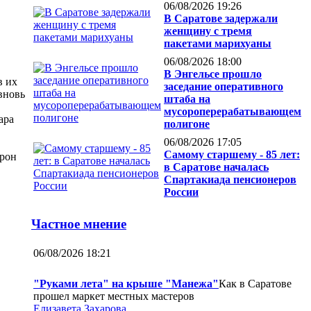
06/08/2026 19:26
В Саратове задержали
женщину с тремя
пакетами марихуаны
06/08/2026 18:00
В Энгельсе прошло
в их
заседание оперативного
вновь
штаба на
мусороперерабатывающем
ара
полигоне
06/08/2026 17:05
Самому старшему - 85 лет:
орон
в Саратове началась
Спартакиада пенсионеров
России
Частное мнение
06/08/2026 18:21
"Руками лета" на крыше "Манежа"
Как в Саратове
прошел маркет местных мастеров
Елизавета Захарова