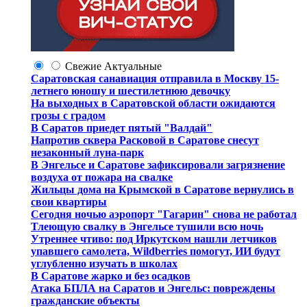
Свежие
Актуальные
Саратовская санавиация отправила в Москву 15-
летнего юношу и шестилетнюю девочку
На выходных в Саратовской области ожидаются
грозы с градом
В Саратов приедет пятый "Валдай"
Напротив сквера Расковой в Саратове снесут
незаконный луна-парк
В Энгельсе и Саратове зафиксировали загрязнение
воздуха от пожара на свалке
Жильцы дома на Крымской в Саратове вернулись в
свои квартиры
Сегодня ночью аэропорт "Гагарин" снова не работал
Тлеющую свалку в Энгельсе тушили всю ночь
Утреннее чтиво: под Иркутском нашли летчиков
упавшего самолета, Wildberries помогут, ИИ будут
углубленно изучать в школах
В Саратове жарко и без осадков
Атака БПЛА на Саратов и Энгельс: повреждены
гражданские объекты