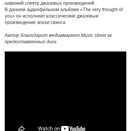
широкий спектр джазовых произведений.
В данном аудиофильном альбоме «The very thought of
you» он исполняет классические джазовые
произведения эпохи свинга.
Автор благодарит медиамаркет Music street за
предоставленный диск.