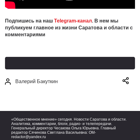
Подпишись на наш
Telegram-канал
. В нем мы
публикуем главное из жизни Саратова и области с
комментариями
Валерий Бакуткин
«Общественное мнение» сегодня. Новости Саратова и области.
Аналитика, комментарии, блоги, радио- и телепередачи.
Генеральный директор Чесакова Ольга Юрьевна. Главный
редактор Сячинова Светлана Васильевна:
OM-
redactor@yandex.ru