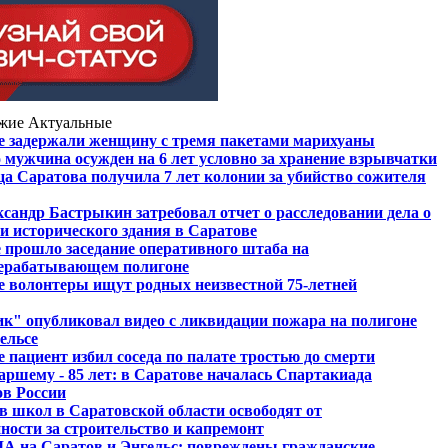
жие
Актуальные
е задержали женщину с тремя пакетами марихуаны
 мужчина осужден на 6 лет условно за хранение взрывчатки
а Саратова получила 7 лет колонии за убийство сожителя
сандр Бастрыкин затребовал отчет о расследовании дела о
и исторического здания в Саратове
е прошло заседание оперативного штаба на
ерабатывающем полигоне
е волонтеры ищут родных неизвестной 75-летней
к" опубликовал видео с ликвидации пожара на полигоне
ельсе
 пациент избил соседа по палате тростью до смерти
аршему - 85 лет: в Саратове началась Спартакиада
ов России
в школ в Саратовской области освободят от
ности за строительство и капремонт
А на Саратов и Энгельс: повреждены гражданские