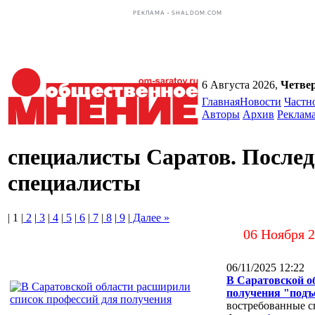
РЕКЛАМА • SHALDOM.COM
6 Августа 2026,
Четве
Главная
Новости
Частн
Авторы
Архив
Реклам
специалисты Саратов. Послед
специалисты
| 1 |
2
|
3
|
4
|
5
|
6
|
7
|
8
|
9
|
Далее »
06 Ноября 
06/11/2025 12:22
В Саратовской о
получения "под
востребованные с