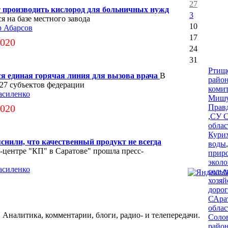
27
т производить кислород для больничных нужд
3
 на базе местного завода
10
р Абарсов
17
2020
24
31
Ртищ
ся единая горячая линия для вызова врача
В
райо
 27 субъектов федерации
коми
асиленко
Мишу
2020
Прав
,
СУ С
облас
Кури
снили, что качественный продукт не всегда
воды
,
-центре "КП" в Саратове" прошла пресс-
приро
экол
асиленко
сельс
хозяй
дорог
САра
облас
 Аналитика, комментарии, блоги, радио- и телепередачи.
Соло
райо