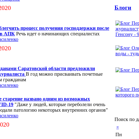
Блоги
2020
блегчить процесс получения господдержки после
ов АПК
Речь идет о начинающих специалистах
асиленко
2020
данами Саратовской области предложили
 журналиста
В год можно присваивать почетные
ум гражданам
асиленко
 старение названо одним из возможных
VID-19
"Даже у людей, которые переболели очень
людали патологию некоторых внутренних органов"
асиленко
Поиск по д
2020
«
Пн