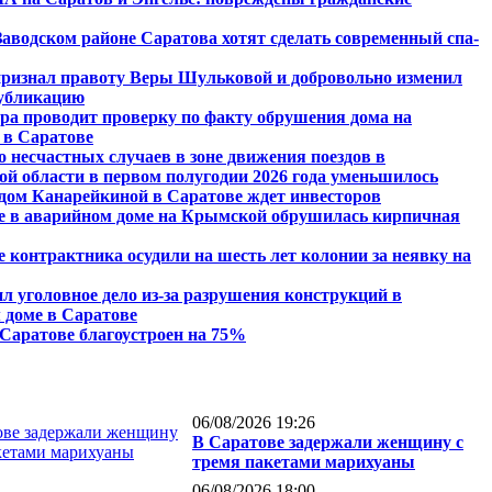
Заводском районе Саратова хотят сделать современный спа-
признал правоту Веры Шульковой и добровольно изменил
убликацию
ра проводит проверку по факту обрушения дома на
в Саратове
 несчастных случаев в зоне движения поездов в
ой области в первом полугодии 2026 года уменьшилось
дом Канарейкиной в Саратове ждет инвесторов
е в аварийном доме на Крымской обрушилась кирпичная
 контрактника осудили на шесть лет колонии за неявку на
л уголовное дело из-за разрушения конструкций в
 доме в Саратове
 Саратове благоустроен на 75%
06/08/2026 19:26
В Саратове задержали женщину с
тремя пакетами марихуаны
06/08/2026 18:00