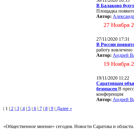
30/11/2020 10:55
В Балаково буду
Площадка появится
Автор:
Александ
27 Ноября 
27/11/2020 17:31
В России появит
работу вовлечено
Автор:
Андрей В
19 Ноября 
19/11/2020 11:22
Саратовцам объя
безопасен
В пресс
конференция
Автор:
Андрей В
| 1 |
2
|
3
|
4
|
5
|
6
|
7
|
8
|
9
|
Далее »
«Общественное мнение» сегодня. Новости Саратова и области.