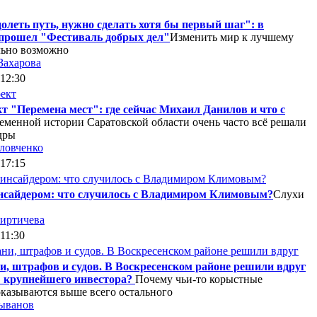
олеть путь, нужно сделать хотя бы первый шаг": в
прошел "Фестиваль добрых дел"
Изменить мир к лучшему
льно возможно
Захарова
 12:30
т "Перемена мест": где сейчас Михаил Данилов и что с
еменной истории Саратовской области очень часто всё решали
дры
ловченко
 17:15
инсайдером: что случилось с Владимиром Климовым?
Слухи
иртичева
 11:30
и, штрафов и судов. В Воскресенском районе решили вдруг
 крупнейшего инвестора?
Почему чьи-то корыстные
оказываются выше всего остального
ыванов