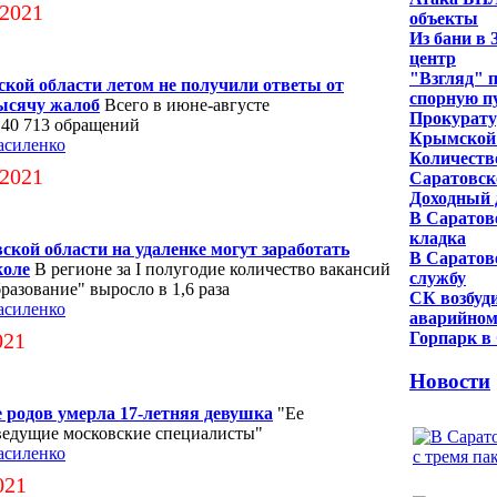
 2021
объекты
Из бани в 
центр
"Взгляд" 
кой области летом не получили ответы от
спорную п
ысячу жалоб
Всего в июне-августе
Прокурату
 40 713 обращений
Крымской 
асиленко
Количество
 2021
Саратовск
Доходный 
В Саратов
кладка
кой области на удаленке могут заработать
В Саратове
коле
В регионе за I полугодие количество вакансий
службу
бразование" выросло в 1,6 раза
СК возбуди
асиленко
аварийном
021
Горпарк в
Новости
е родов умерла 17-летняя девушка
"Ее
ведущие московские специалисты"
асиленко
021