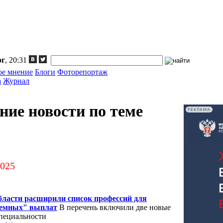
рг
, 20:31
ое мнение
Блоги
Фоторепортаж
а
Журнал
ние новости по теме
РЕКЛАМА
2025
бласти расширили список профессий для
ъемных" выплат
В перечень включили две новые
пециальности