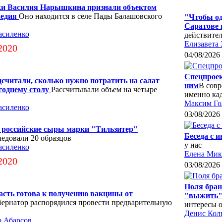
ки Василия Нарышкина признали объектом
ледия
Оно находится в селе Пады Балашовского
"Чтобы од
Саратове 
асиленко
действите
Елизавета 
2020
04/08/2026
Спецпроек
считали, сколько нужно потратить на салат
ним
В совр
годнему столу
Рассчитывали объем на четыре
именно ка
Максим Го
асиленко
03/08/2026
 российские сыры марки "Тильзитер"
Беседа с 
едовали 20 образцов
у нас
асиленко
Елена Мик
2020
03/08/2026
Поля бран
асть готова к получению вакцины от
"выжить"
бернатор распорядился провести предварительную
интересы 
Денис Кол
р Абарсов