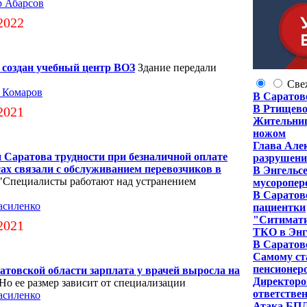
р Абарсов
2022
т создан учебный центр ВОЗ
Здание передали
Све
 Комаров
В Саратов
В Ртищево
2021
Жительниц
ножом
Глава Алек
 Саратова трудности при безналичной оплате
разрушени
сах связали с обслуживанием перевозчиков в
В Энгельс
"Специалисты работают над устранением
мусоропер
В Саратов
асиленко
пациентки
"Ситимати
2021
ТКО в Энг
В Саратове
Самому ст
пенсионер
ратовской области зарплата у врачей выросла на
Директоро
Но ее размер зависит от специализации
ответствен
асиленко
Атака БПЛ