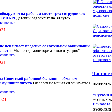
 обнаружил на рабочем месте трех сотрудников
COVID-19
Детский сад закрыт на 30 суток
асиленко
021
 не исключает введение обязательной вакцинации
бласти
"Мы всегда мониторим эпидситуацию"
асиленко
021
Частное 
ем Советской районной больницы обманом
и муниципалитета
Главврач не мешал ей заниматься
06/08/2026
асиленко
"Руками 
021
местных м
Елизавета 
05/08/2026