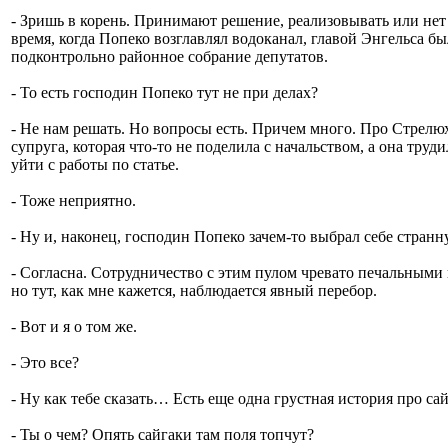
- Зришь в корень. Принимают решение, реализовывать или нет 
время, когда Попеко возглавлял водоканал, главой Энгельса б
подконтрольно районное собрание депутатов.
- То есть господин Попеко тут не при делах?
- Не нам решать. Но вопросы есть. Причем много. Про Стрелюх
супруга, которая что-то не поделила с начальством, а она труд
уйти с работы по статье.
- Тоже неприятно.
- Ну и, наконец, господин Попеко зачем-то выбрал себе стран
- Согласна. Сотрудничество с этим пулом чревато печальными
но тут, как мне кажется, наблюдается явный перебор.
- Вот и я о том же.
- Это все?
- Ну как тебе сказать… Есть еще одна грустная история про са
- Ты о чем? Опять сайгаки там поля топчут?