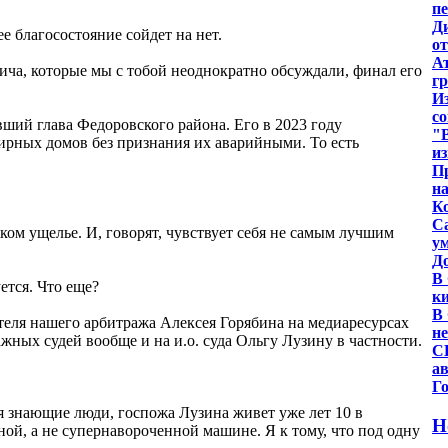
п
Д
е благосостояние сойдет на нет.
от
А
ича, которые мы с тобой неоднократно обсуждали, финал его
г
Из
с
вший глава Федоровского района. Его в 2023 году
"
ирных домов без признания их аварийными. То есть
и
П
н
Ко
Са
ком ущелье. И, говорят, чувствует себя не самым лучшим
у
Д
В
ется. Что еще?
к
В 
дателя нашего арбитража Алексея Горябина на медиаресурсах
не
жных судей вообще и на и.о. суда Ольгу Лузину в частности.
СК
а
Го
еня знающие люди, госпожа Лузина живет уже лет 10 в
Н
ной, а не супернавороченной машине. Я к тому, что под одну