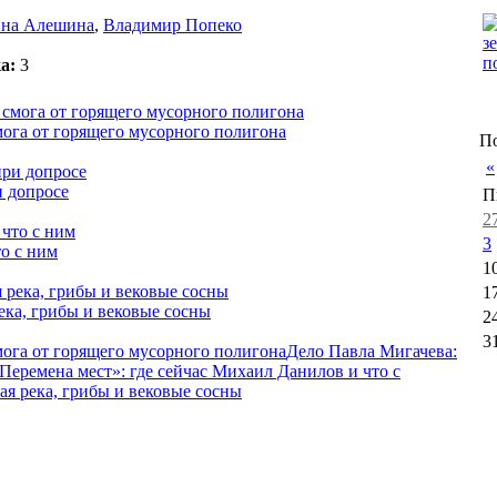
на Алешина
,
Владимир Попеко
а:
3
мога от горящего мусорного полигона
По
«
и допросе
П
2
3
о с ним
1
1
ека, грибы и вековые сосны
2
3
мога от горящего мусорного полигона
Дело Павла Мигачева:
Перемена мест»: где сейчас Михаил Данилов и что с
я река, грибы и вековые сосны