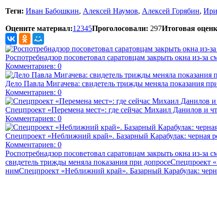
Теги:
Иван Бабошкин
,
Алексей Наумов
,
Алексей Горябин
,
Ири
Оцените материал:
1
2
3
4
5
Проголосовали:
297
Итоговая оценк
Роспотребнадзор посоветовал саратовцам закрыть окна из-за с
Комментариев: 0
Дело Павла Мигачева: свидетель трижды меняла показания пр
Комментариев: 0
Спецпроект «Перемена мест»: где сейчас Михаил Данилов и чт
Комментариев: 0
Спецпроект «Неближний край». Базарный Карабулак: черная р
Комментариев: 0
Роспотребнадзор посоветовал саратовцам закрыть окна из-за с
свидетель трижды меняла показания при допросе
Спецпроект «
ним
Спецпроект «Неближний край». Базарный Карабулак: черна