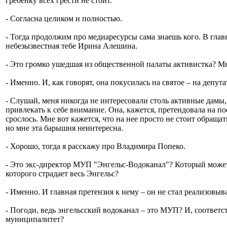
гребенку всех грести не стоит.
- Согласна целиком и полностью.
- Тогда продолжим про медиаресурсы сама знаешь кого. В глав
небезызвестная тебе Ирина Алешина.
- Это громко ушедшая из общественной палаты активистка? М
- Именно. И, как говорят, она покусилась на святое – на депу
- Слушай, меня никогда не интересовали столь активные дамы
привлекать к себе внимание. Она, кажется, претендовала на п
срослось. Мне вот кажется, что на нее просто не стоит обращат
но мне эта барышня неинтересна.
- Хорошо, тогда я расскажу про Владимира Попеко.
- Это экс-директор МУП "Энгельс-Водоканал"? Который может 
которого страдает весь Энгельс?
- Именно. И главная претензия к нему – он не стал реализовы
- Погоди, ведь энгельсский водоканал – это МУП? И, соответ
муниципалитет?