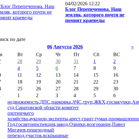
04/02/2026 12:22
Блог Перепеченова. Наш
земляк, которого почти не
помнят краеведы
иск по дате
06
Августа
2026
»
н
Вт
Ср
Чт
Пт
Сб
ВС
7
28
29
30
31
1
2
4
5
6
7
8
9
0
11
12
13
14
15
16
7
18
19
20
21
22
23
4
25
26
27
28
29
30
1
1
2
3
4
5
6
недвижимость
,
ДПС
,
парковка
,
АЧС
,
труп
,
ЖКХ
,
госзакупки
,
Ар
суд Саратовской области
,
комитет
охотничьего
хозяйства
,
аукцион
,
эксперты
,
арест
,
грант
,
туман
,
промышленно
Год
,
госавтоинспекция
,
завод
,
Озинки
,
возгорание
,
Павел
Мигачев
,
пешеходный
переход
,
участок
,
вскрышные