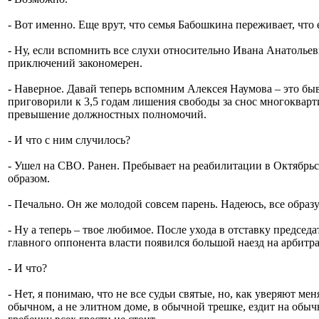
- Вот именно. Еще врут, что семья Бабошкина переживает, что е
- Ну, если вспомнить все слухи относительно Ивана Анатольев
приключений закономерен.
- Наверное. Давай теперь вспомним Алексея Наумова – это бы
приговорили к 3,5 годам лишения свободы за снос многокварт
превышение должностных полномочий.
- И что с ним случилось?
- Ушел на СВО. Ранен. Пребывает на реабилитации в Октябрьс
образом.
- Печально. Он же молодой совсем парень. Надеюсь, все образу
- Ну а теперь – твое любимое. После ухода в отставку предсе
главного оппонента власти появился большой наезд на арбитра
- И что?
- Нет, я понимаю, что не все судьи святые, но, как уверяют м
обычном, а не элитном доме, в обычной трешке, ездит на обыч