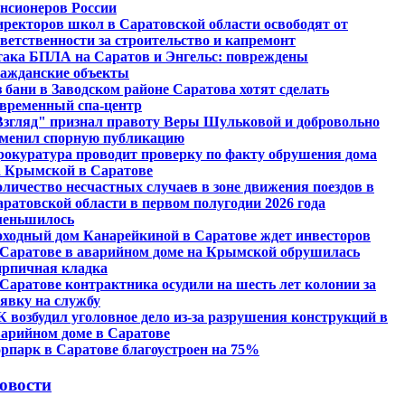
енсионеров России
иректоров школ в Саратовской области освободят от
ветственности за строительство и капремонт
така БПЛА на Саратов и Энгельс: повреждены
ражданские объекты
 бани в Заводском районе Саратова хотят сделать
овременный спа-центр
Взгляд" признал правоту Веры Шульковой и добровольно
зменил спорную публикацию
рокуратура проводит проверку по факту обрушения дома
а Крымской в Саратове
личество несчастных случаев в зоне движения поездов в
ратовской области в первом полугодии 2026 года
меньшилось
оходный дом Канарейкиной в Саратове ждет инвесторов
 Саратове в аварийном доме на Крымской обрушилась
ирпичная кладка
Саратове контрактника осудили на шесть лет колонии за
явку на службу
 возбудил уголовное дело из-за разрушения конструкций в
варийном доме в Саратове
рпарк в Саратове благоустроен на 75%
овости