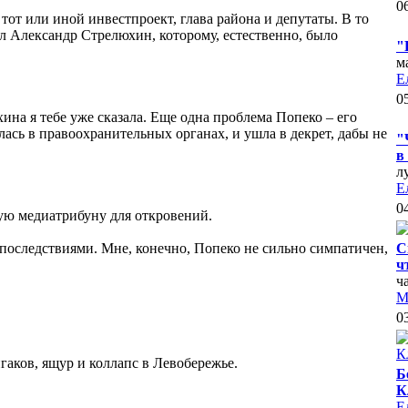
0
тот или иной инвестпроект, глава района и депутаты. В то
ыл Александр Стрелюхин, которому, естественно, было
"
м
Е
0
ина я тебе уже сказала. Еще одна проблема Попеко – его
илась в правоохранительных органах, и ушла в декрет, дабы не
"
в
л
Е
0
ную медиатрибуну для откровений.
 последствиями. Мне, конечно, Попеко не сильно симпатичен,
С
ч
ч
М
0
йгаков, ящур и коллапс в Левобережье.
Б
К
Е