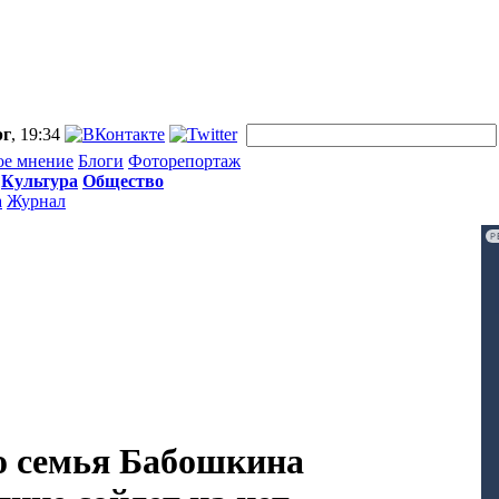
рг
, 19:34
ое мнение
Блоги
Фоторепортаж
Культура
Общество
а
Журнал
Р
то семья Бабошкина