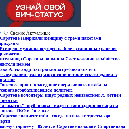
Свежие
Актуальные
 Саратове задержали женщину с тремя пакетами
арихуаны
Ртищево мужчина осужден на 6 лет условно за хранение
зрывчатки
тельница Саратова получила 7 лет колонии за убийство
ожителя ножом
ава Александр Бастрыкин затребовал отчет о
сследовании дела о разрушении исторического здания в
аратове
Энгельсе прошло заседание оперативного штаба на
усороперерабатывающем полигоне
 Саратове волонтеры ищут родных неизвестной 75-летней
ациентки
Ситиматик" опубликовал видео с ликвидации пожара на
олигоне ТКО в Энгельсе
Саратове пациент избил соседа по палате тростью до
мерти
мому старшему - 85 лет: в Саратове началась Спартакиада