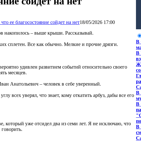
яние сойдет на нет
18/05/2026 17:00
хов накопилось – выше крыши. Рассказывай.
В
ких сплетен. Все как обычно. Мелкие и прочие дрязги.
м
В 
в
Жи
евероятно удивлен развитием событий относительно своего
с
вять месяцев.
Гл
ра
Иван Анатольевич – человек в себе уверенный.
С
В 
глу всех уверял, что знает, кому откатить арбуз, дабы все его
м
В
п
"
п
е, который уже отсидел два из семи лет. Я не исключаю, что
В 
 говорить.
с
Са