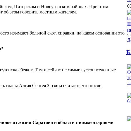
0
йском, Питерском и Новоузенском районах. При этом
ют об этом говорить местным жителям.
П
р
осто изымают больной скот, справки, на каком основании это
ч
Д
а?
Б
овоузенска сбежит. Там и сейчас не самые густонаселенные
 есть главы Алгая Сергея Зюзина считают, что после
лавное из жизни Саратова и области с комментариями