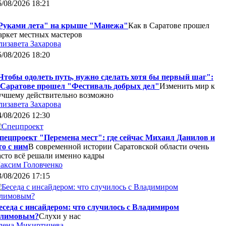
6/08/2026 18:21
Руками лета" на крыше "Манежа"
Как в Саратове прошел
аркет местных мастеров
лизавета Захарова
5/08/2026 18:20
Чтобы одолеть путь, нужно сделать хотя бы первый шаг":
 Саратове прошел "Фестиваль добрых дел"
Изменить мир к
учшему действительно возможно
лизавета Захарова
4/08/2026 12:30
пецпроект "Перемена мест": где сейчас Михаил Данилов и
то с ним
В современной истории Саратовской области очень
асто всё решали именно кадры
аксим Головченко
3/08/2026 17:15
еседа с инсайдером: что случилось с Владимиром
лимовым?
Слухи у нас
лена Микиртичева