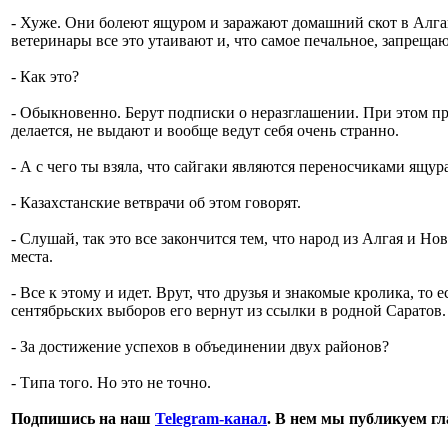
- Хуже. Они болеют ящуром и заражают домашний скот в Алга
ветеринары все это утаивают и, что самое печальное, запреща
- Как это?
- Обыкновенно. Берут подписки о неразглашении. При этом пр
делается, не выдают и вообще ведут себя очень странно.
- А с чего ты взяла, что сайгаки являются переносчиками ящур
- Казахстанские ветврачи об этом говорят.
- Слушай, так это все закончится тем, что народ из Алгая и Н
места.
- Все к этому и идет. Врут, что друзья и знакомые кролика, то
сентябрьских выборов его вернут из ссылки в родной Саратов.
- За достижение успехов в объединении двух районов?
- Типа того. Но это не точно.
Подпишись на наш
Telegram-канал
. В нем мы публикуем г