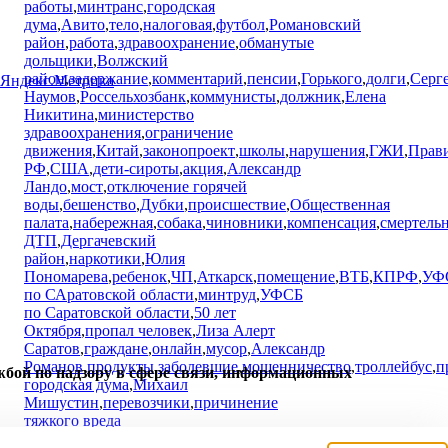
работы
,
минтранс
,
городская
дума
,
Авито
,
тело
,
налоговая
,
футбол
,
Романовский
район
,
работа
,
здравоохранение
,
обманутые
дольщики
,
Волжский
район
,
задержание
,
комментарий
,
пенсии
,
Горького
,
долги
,
Серг
Наумов
,
Россельхозбанк
,
коммунисты
,
должник
,
Елена
Никитина
,
министерство
здравоохранения
,
ограничение
движения
,
Китай
,
законопроект
,
школы
,
нарушения
,
ГЖИ
,
Прави
РФ
,
США
,
дети-сироты
,
акция
,
Александр
Ландо
,
мост
,
отключение горячей
воды
,
бешенство
,
Дубки
,
происшествие
,
Общественная
палата
,
набережная
,
собака
,
чиновники
,
компенсация
,
смертель
ДТП
,
Дергачевский
район
,
наркотики
,
Юлия
Пономарева
,
ребенок
,
ЧП
,
Аткарск
,
помещение
,
ВТБ
,
КПРФ
,
УФ
по САратовской области
,
минтруд
,
УФСБ
по Саратовской области
,
50 лет
Октября
,
пропал человек
,
Лиза Алерт
Саратов
,
граждане
,
онлайн
,
мусор
,
Александр
Романов
,
продукты
,
заболевшие
,
мошенничество
,
троллейбус
,
п
жбой по надзору в сфере связи, информационных
городская дума
,
Михаил
Мишустин
,
перевозчики
,
причинение
тяжкого вреда
здоровью
,
опрос
,
московская
,
аэропорт
,