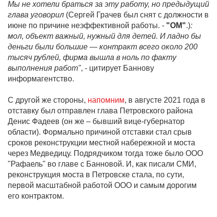
Мы не хотели браться за эту работу, но предыдущий
глава уговорил
(Сергей Грачев был снят с должности в
июне по причине неэффективной работы. -
"ОМ"
.)
:
мол, объект важный, нужный для детей. И ладно бы
деньги были большие — контракт всего около 200
тысяч рублей, фирма вышла в ноль по факту
выполнения работ"
, - цитирует Баннову
информагентство.
С другой же стороны,
напомним
, в августе 2021 года в
отставку был отправлен глава Петровского района
Денис Фадеев (он же – бывший вице-губернатор
области). Формально причиной отставки стал срыв
сроков реконструкции местной набережной и моста
через Медведицу. Подрядчиком тогда тоже было ООО
"Рафаель" во главе с Банновой. И, как писали СМИ,
реконструкция моста в Петровске стала, по сути,
первой масштабной работой ООО и самым дорогим
его контрактом.