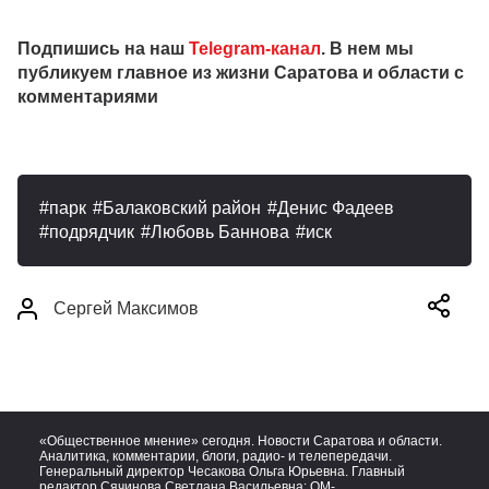
Подпишись на наш
Telegram-канал
. В нем мы
публикуем главное из жизни Саратова и области с
комментариями
парк
Балаковский район
Денис Фадеев
подрядчик
Любовь Баннова
иск
Сергей Максимов
«Общественное мнение» сегодня. Новости Саратова и области.
Аналитика, комментарии, блоги, радио- и телепередачи.
Генеральный директор Чесакова Ольга Юрьевна. Главный
редактор Сячинова Светлана Васильевна:
OM-