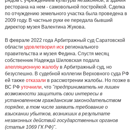
рядом с учреждением культуры незаконной, а здания
ресторана на нем - самовольной постройкой. Сделка
по отчуждению земельного участка была проведена в
2009 году. В частные руки ее передала бывший
директор музея Валентина Жукова.
В феврале 2022 года Арбитражный суд Саратовской
области
удовлетворил иск
регионального
правительства и музея Федина. Спустя месяц
собственник Надежда Шиловская подала
апелляционную жалобу
в Арбитражный суд, но
безуспешно. В судебной коллегии Верховного суда РФ
ей также
отказали
в рассмотрении жалобы. Но позже в
ВС РФ
уточнили
, что
"предприниматель не лишен
возможности защитить свои интересы в
установленном гражданским законодательством
порядке, в том числе заявить требование о
взыскании убытков, возникших в результате
незаконных действий государственных органов
(статья 1069 ГК РФ)"
.