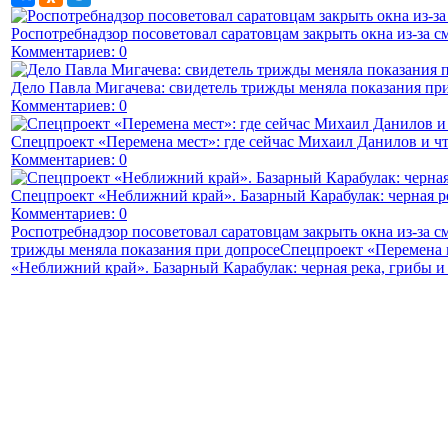
Роспотребнадзор посоветовал саратовцам закрыть окна из-за с
Комментариев: 0
Дело Павла Мигачева: свидетель трижды меняла показания пр
Комментариев: 0
Спецпроект «Перемена мест»: где сейчас Михаил Данилов и чт
Комментариев: 0
Спецпроект «Неближний край». Базарный Карабулак: черная р
Комментариев: 0
Роспотребнадзор посоветовал саратовцам закрыть окна из-за с
трижды меняла показания при допросе
Спецпроект «Перемена м
«Неближний край». Базарный Карабулак: черная река, грибы и