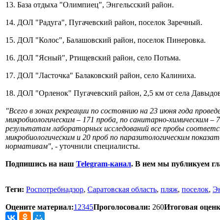
13. База отдыха "Олимпиец", Энгельсский район.
14. ДОЛ "Радуга", Пугачевский район, поселок Заречный.
15. ДОЛ "Колос", Балашовский район, поселок Пинеровка.
16. ДОЛ "Ясный", Ртищевский район, село Потьма.
17. ДОЛ "Ласточка" Балаковский район, село Калиниха.
18. ДОЛ "Орленок" Пугачевский район, 2,5 км от села Давыдов
"Всего в зонах рекреации по состоянию на 23 июня года пров
микробиологическим – 171 проба, по санитарно-химическим – 7
результатам лабораторных исследований все пробы соответс
микробиологическим и 20 проб по паразитологическим показа
нормативам"
, - уточнили специалисты.
Подпишись на наш
Telegram-канал
. В нем мы публикуем г
Теги:
Роспотребнадзор
,
Саратовская область
,
пляж
,
поселок
,
Э
Оцените материал:
1
2
3
4
5
Проголосовали:
260
Итоговая оценк