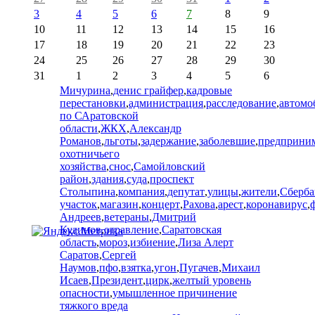
3
4
5
6
7
8
9
10
11
12
13
14
15
16
17
18
19
20
21
22
23
24
25
26
27
28
29
30
31
1
2
3
4
5
6
Мичурина
,
денис грайфер
,
кадровые
перестановки
,
администрация
,
расследование
,
автомо
по САратовской
области
,
ЖКХ
,
Александр
Романов
,
льготы
,
задержание
,
заболевшие
,
предприни
охотничьего
хозяйства
,
снос
,
Самойловский
район
,
здания
,
суда
,
проспект
Столыпина
,
компания
,
депутат
,
улицы
,
жители
,
Сберба
участок
,
магазин
,
концерт
,
Рахова
,
арест
,
коронавирус
,
Андреев
,
ветераны
,
Дмитрий
Кудинов
,
отравление
,
Саратовская
область
,
мороз
,
избиение
,
Лиза Алерт
Саратов
,
Сергей
Наумов
,
пфо
,
взятка
,
угон
,
Пугачев
,
Михаил
Исаев
,
Президент
,
цирк
,
желтый уровень
опасности
,
умышленное причинение
тяжкого вреда