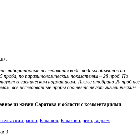
ка.
едены лабораторные исследования воды водных объектов по
5 проба, по паразитологическим показателям – 28 проб. По
твуют гигиеническим нормативам. Также отобрано 20 проб пес
телям, все исследованные пробы соответствуют гигиеническим
лавное из жизни Саратова и области с комментариями
нгельсский район
,
Балашов
,
Балаково
,
река
,
водоем
а:
3