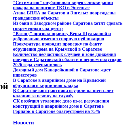
"Ситиматик" опубликовал видео с ликвидации
пожара на полигоне ТКО в Энгельсе
Атака БПЛА на Саратов и Энгельс: повреждены
гражданские объекты
Из бани в Заводском районе Саратова хотят сделать
современный спа-центр
"Взгляд" признал правоту Веры Шульковой и
добровольно изменил спорную публикацию
Прокуратура проводит проверку по факту
обрушения дома на Крымской в Саратове
Количество несчастных случаев в зоне движения
поездов в Саратовской области в первом полугодии
2026 года уменьшилось
Доходный дом Канарейкиной в Саратове ждет
инвесторов
В Саратове в аварийном доме на Крымской
ой
обрушилась кирпичная кладка
В Саратове контрактника осудили на шесть лет
колонии за неявку на службу
СК возбудил уголовное дело из-за разрушения
конструкций в аварийном доме в Саратове
Горпарк в Саратове благоустроен на 75%
Новости