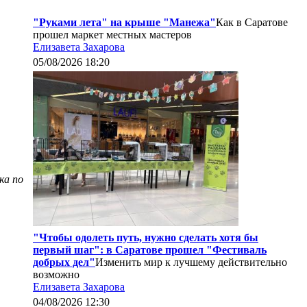
"Руками лета" на крыше "Манежа"
Как в Саратове
прошел маркет местных мастеров
Елизавета Захарова
05/08/2026 18:20
ка по
"Чтобы одолеть путь, нужно сделать хотя бы
первый шаг": в Саратове прошел "Фестиваль
добрых дел"
Изменить мир к лучшему действительно
возможно
Елизавета Захарова
04/08/2026 12:30