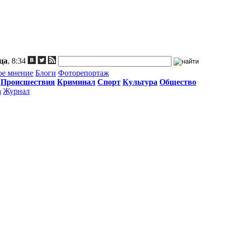
ца
, 8:34
ое мнение
Блоги
Фоторепортаж
Происшествия
Криминал
Спорт
Культура
Общество
а
Журнал