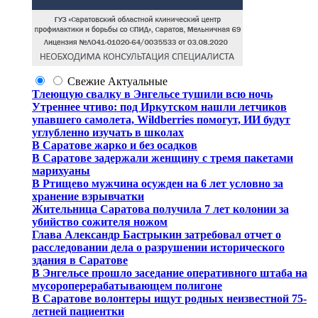
Свежие
Актуальные
Тлеющую свалку в Энгельсе тушили всю ночь
Утреннее чтиво: под Иркутском нашли летчиков
упавшего самолета, Wildberries помогут, ИИ будут
углубленно изучать в школах
В Саратове жарко и без осадков
В Саратове задержали женщину с тремя пакетами
марихуаны
В Ртищево мужчина осужден на 6 лет условно за
хранение взрывчатки
Жительница Саратова получила 7 лет колонии за
убийство сожителя ножом
Глава Александр Бастрыкин затребовал отчет о
расследовании дела о разрушении исторического
здания в Саратове
В Энгельсе прошло заседание оперативного штаба на
мусороперерабатывающем полигоне
В Саратове волонтеры ищут родных неизвестной 75-
летней пациентки