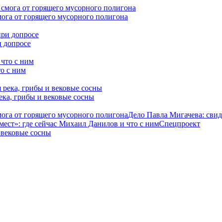
мога от горящего мусорного полигона
и допросе
о с ним
ека, грибы и вековые сосны
мога от горящего мусорного полигона
Дело Павла Мигачева: свид
ест»: где сейчас Михаил Данилов и что с ним
Спецпроект
 вековые сосны