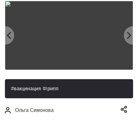
вакцинация
грипп
Ольга Симонова