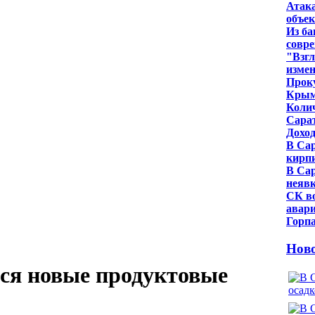
Атак
объе
Из ба
совр
"Взг
изме
Проку
Крым
Колич
Сарат
Доход
В Са
кирп
В Сар
неявк
СК во
авари
Горпа
Нов
тся новые продуктовые