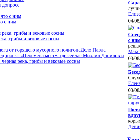
Сара
и допросе
лучш
Елиза
04/08
о с ним
Спец
ека, грибы и вековые сосны
с ни
реша
мога от горящего мусорного полигона
Дело Павла
Макс
ецпроект «Перемена мест»: где сейчас Михаил Данилов и
03/08
черная река, грибы и вековые сосны
Бесе
Слухи
Елен
03/08
Поля
вдру
коры
Дени
Бло