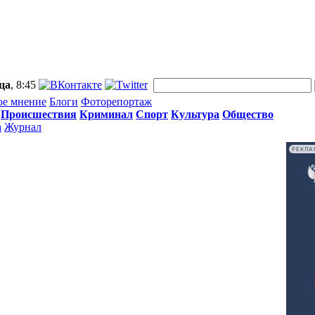
ца
, 8:45
ое мнение
Блоги
Фоторепортаж
Происшествия
Криминал
Спорт
Культура
Общество
а
Журнал
РЕКЛА