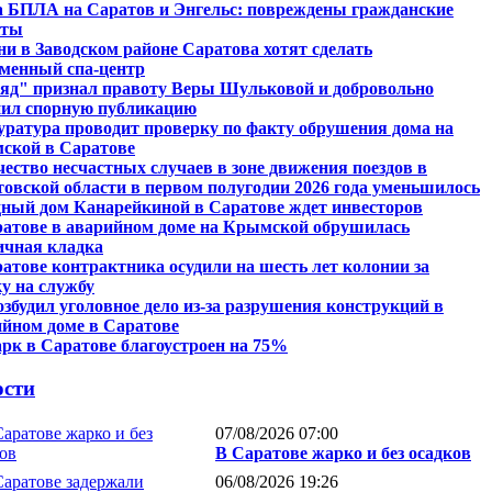
а БПЛА на Саратов и Энгельс: повреждены гражданские
кты
ни в Заводском районе Саратова хотят сделать
еменный спа-центр
ляд" признал правоту Веры Шульковой и добровольно
нил спорную публикацию
ратура проводит проверку по факту обрушения дома на
ской в Саратове
ество несчастных случаев в зоне движения поездов в
овской области в первом полугодии 2026 года уменьшилось
ный дом Канарейкиной в Саратове ждет инвесторов
ратове в аварийном доме на Крымской обрушилась
ичная кладка
атове контрактника осудили на шесть лет колонии за
у на службу
збудил уголовное дело из-за разрушения конструкций в
йном доме в Саратове
рк в Саратове благоустроен на 75%
ости
07/08/2026 07:00
В Саратове жарко и без осадков
06/08/2026 19:26