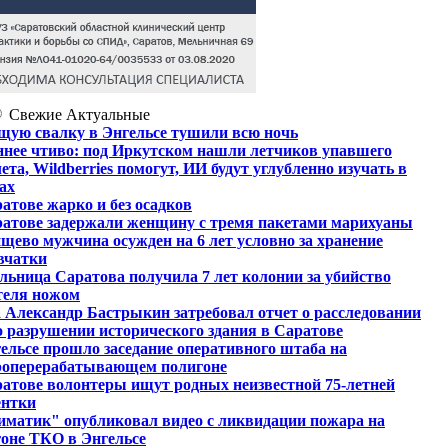
Свежие
Актуальные
щую свалку в Энгельсе тушили всю ночь
нее чтиво: под Иркутском нашли летчиков упавшего
ета, Wildberries помогут, ИИ будут углубленно изучать в
ах
атове жарко и без осадков
ратове задержали женщину с тремя пакетами марихуаны
щево мужчина осужден на 6 лет условно за хранение
вчатки
ьница Саратова получила 7 лет колонии за убийство
теля ножом
 Александр Бастрыкин затребовал отчет о расследовании
о разрушении исторического здания в Саратове
ельсе прошло заседание оперативного штаба на
роперерабатывающем полигоне
атове волонтеры ищут родных неизвестной 75-летней
ентки
матик" опубликовал видео с ликвидации пожара на
оне ТКО в Энгельсе