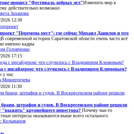
тове прошел "Фестиваль добрых дел"
Изменить мир к
ему действительно возможно
вета Захарова
/2026 12:30
проект "Перемена мест": где сейчас Михаил Данилов и что
м
В современной истории Саратовской области очень часто всё
ли именно кадры
им Головченко
/2026 17:15
да с инсайдером: что случилось с Владимиром Климовым?
 у нас
а Микиртичева
/2026 11:30
 брани, штрафов и судов. В Воскресенском районе решили
г "выжить" крупнейшего инвестора?
Почему чьи-то
стные интересы оказываются выше всего остального
с Колыванов
ги