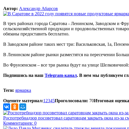
Автор:
Александр Абарсов
В трех районах города Саратова - Ленинском, Заводском и Фру
сельскохозяйственной продукции и продовольственных товаро
обязаны предоставить бесплатно.
В Заводском районе таких мест три: Васильковская, 1а, Пензенс
В Ленинском районе рынки разместятся на пересечении Больш
Во Фрунзенском – все три рынка будут на улице Шелковичной: 
Подпишись на наш
Telegram-канал
. В нем мы публикуем г
Теги:
ярмарка
Оцените материал:
1
2
3
4
5
Проголосовали:
70
Итоговая оценка
Роспотребнадзор посоветовал саратовцам закрыть окна из-за с
Комментариев: 0