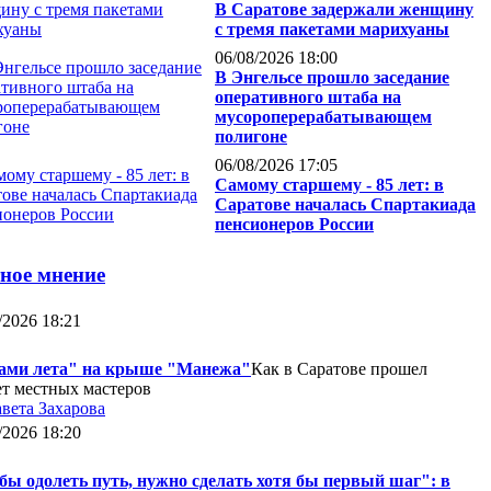
В Саратове задержали женщину
с тремя пакетами марихуаны
06/08/2026 18:00
В Энгельсе прошло заседание
оперативного штаба на
мусороперерабатывающем
полигоне
06/08/2026 17:05
Самому старшему - 85 лет: в
Саратове началась Спартакиада
пенсионеров России
ное мнение
/2026 18:21
ами лета" на крыше "Манежа"
Как в Саратове прошел
ет местных мастеров
вета Захарова
/2026 18:20
бы одолеть путь, нужно сделать хотя бы первый шаг": в