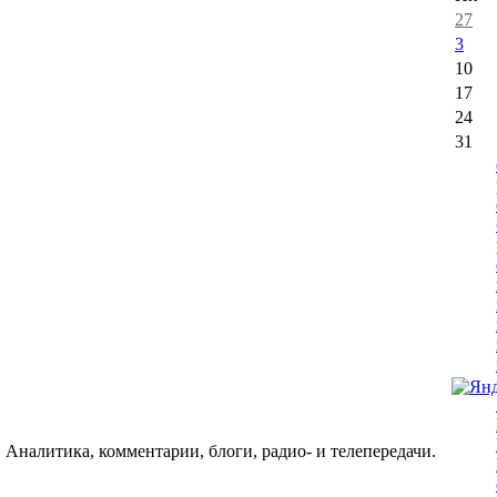
27
3
10
17
24
31
 Аналитика, комментарии, блоги, радио- и телепередачи.