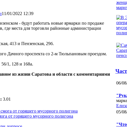
11/01/2022 12:39
нзенском - будут работать новые ярмарки по продаже
в, где места для торговли районные администрации
кая, 413 и Пензенская, 29б.
ого Дачного проспекта со 2-м Тюльпановым проездом.
56/1, 128 и 168а.
Част
лавное из жизни Саратова и области с комментариями
06/08
"Рук
:
3.01
марк
Елиза
05/08
мога от горящего мусорного полигона
"Что