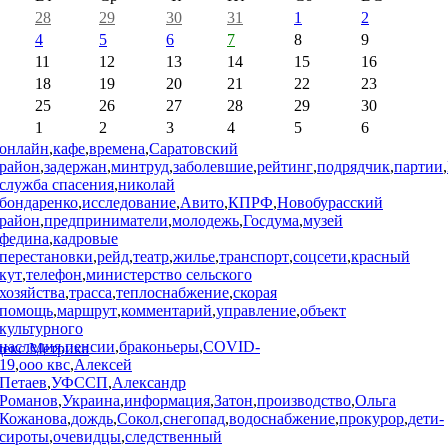
28
29
30
31
1
2
4
5
6
7
8
9
11
12
13
14
15
16
18
19
20
21
22
23
25
26
27
28
29
30
1
2
3
4
5
6
онлайн
,
кафе
,
времена
,
Саратовский
район
,
задержан
,
минтруд
,
заболевшие
,
рейтинг
,
подрядчик
,
партии
,
служба спасения
,
николай
бондаренко
,
исследование
,
Авито
,
КПРФ
,
Новобурасский
район
,
предприниматели
,
молодежь
,
Госдума
,
музей
федина
,
кадровые
перестановки
,
рейд
,
театр
,
жилье
,
транспорт
,
соцсети
,
красный
кут
,
телефон
,
министерство сельского
хозяйства
,
трасса
,
теплоснабжение
,
скорая
помощь
,
маршрут
,
комментарий
,
управление
,
объект
культурного
наследия
,
пенсии
,
браконьеры
,
COVID-
19
,
ооо квс
,
Алексей
Петаев
,
УФССП
,
Александр
Романов
,
Украина
,
информация
,
Затон
,
производство
,
Ольга
Кожанова
,
дождь
,
Сокол
,
снегопад
,
водоснабжение
,
прокурор
,
дети-
сироты
,
очевидцы
,
следственный