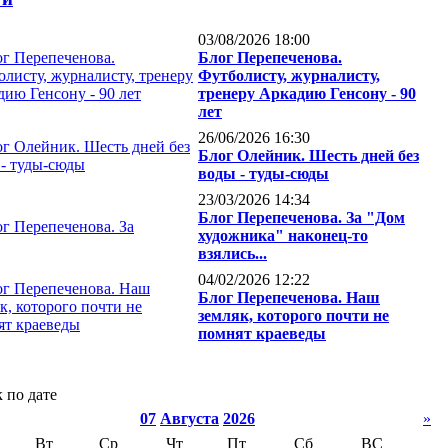
03/08/2026 18:00
Блог Перепеченова.
Футболисту, журналисту,
тренеру Аркадию Генсону - 90
лет
26/06/2026 16:30
Блог Олейник. Шесть дней без
воды - туды-сюды
23/03/2026 14:34
Блог Перепеченова. За "Дом
художника" наконец-то
взялись...
04/02/2026 12:22
Блог Перепеченова. Наш
земляк, которого почти не
помнят краеведы
 по дате
07
Августа
2026
»
Вт
Ср
Чт
Пт
Сб
ВС