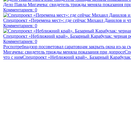
Дело Павла Мигачева: свидетель трижды меняла показания пр
Комментариев: 0
Спецпроект «Перемена мест»: где сейчас Михаил Данилов и чт
Комментариев: 0
Спецпроект «Неближний край». Базарный Карабулак: черная р
Комментариев: 0
Роспотребнадзор посоветовал саратовцам закрыть окна из-за с
Мигачева: свидетель трижды меняла показания при допросе
Сп
что с ним
Спецпроект «Неближний край». Базарный Карабулак: 