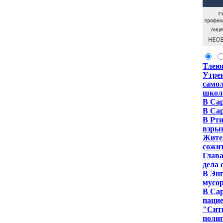
Тлею
Утрен
самол
школ
В Сар
В Са
В Рти
взры
Жител
сожи
Глава
дела 
В Энг
мусо
В Сар
паци
"Сити
полиг