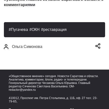
комментариями
Пугачева
ОКН
реставрация
Ольга Симонова
«Общественное мнение» сегодня. Новости Саратова и области.
Аналитика, комментарии, блоги, радио- и телепередачи.
Генеральный директор Чесакова Ольга Юрьевна. Главный
редактор Сячинова Светлана Васильевна:
OM-
redactor@yandex.ru
410012, Проспект им. Петра Столыпина, д. 11Б, оф. 27 тел.:
23-
79-65,