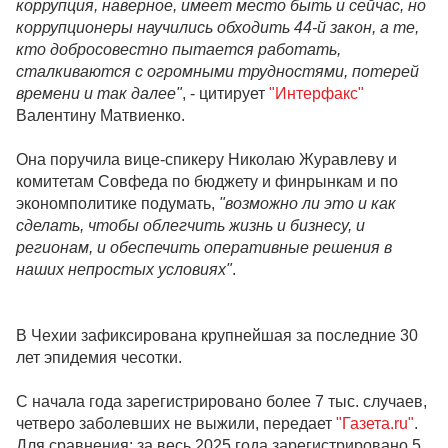
коррупция, наверное, имеет место быть и сейчас, но
коррупционеры научились обходить 44-й закон, а те,
кто добросовестно пытается работать,
сталкиваются с огромными трудностями, потерей
времени и так далее"
, - цитирует
"Интерфакс"
Валентину Матвиенко.
Она поручила вице-спикеру Николаю Журавлеву и
комитетам Совфеда по бюджету и финрынкам и по
экономполитике подумать,
"возможно ли это и как
сделать, чтобы облегчить жизнь и бизнесу, и
регионам, и обеспечить оперативные решения в
наших непростых условиях"
.
В Чехии зафиксирована крупнейшая за последние 30
лет эпидемия чесотки.
С начала года зарегистрировано более 7 тыс. случаев,
четверо заболевших не выжили, передает
"Газета.ru"
.
Для сравнения: за весь 2025 года зарегистрировано 5