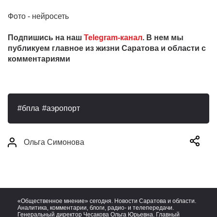
Фото - нейросеть
Подпишись на наш
Telegram-канал
. В нем мы
публикуем главное из жизни Саратова и области с
комментариями
бпла
аэропорт
Ольга Симонова
«Общественное мнение» сегодня. Новости Саратова и области.
Аналитика, комментарии, блоги, радио- и телепередачи.
Генеральный директор Чесакова Ольга Юрьевна. Главный