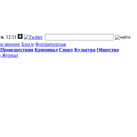
та
, 12:11
ое мнение
Блоги
Фоторепортаж
Происшествия
Криминал
Спорт
Культура
Общество
а
Журнал