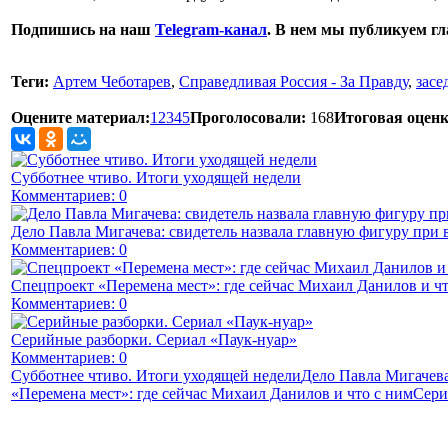
Подпишись на наш
Telegram-канал
. В нем мы публикуем г
Теги:
Артем Чеботарев
,
Справедливая Россия - За Правду
,
засе
Оцените материал:
1
2
3
4
5
Проголосовали:
168
Итоговая оценк
Субботнее чтиво. Итоги уходящей недели
Комментариев: 0
Дело Павла Мигачева: свидетель назвала главную фигуру при 
Комментариев: 0
Спецпроект «Перемена мест»: где сейчас Михаил Данилов и чт
Комментариев: 0
Серийные разборки. Сериал «Паук-нуар»
Комментариев: 0
Субботнее чтиво. Итоги уходящей недели
Дело Павла Мигачева
«Перемена мест»: где сейчас Михаил Данилов и что с ним
Сери