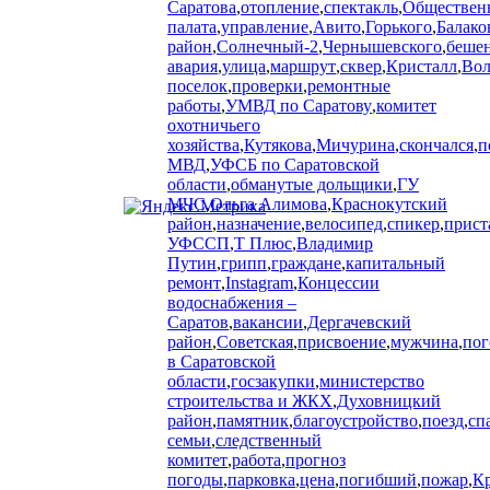
Саратова
,
отопление
,
спектакль
,
Обществен
палата
,
управление
,
Авито
,
Горького
,
Балако
район
,
Солнечный-2
,
Чернышевского
,
беше
авария
,
улица
,
маршрут
,
сквер
,
Кристалл
,
Вол
поселок
,
проверки
,
ремонтные
работы
,
УМВД по Саратову
,
комитет
охотничьего
хозяйства
,
Кутякова
,
Мичурина
,
скончался
,
п
МВД
,
УФСБ по Саратовской
области
,
обманутые дольщики
,
ГУ
МЧС
,
Ольга Алимова
,
Краснокутский
район
,
назначение
,
велосипед
,
спикер
,
прист
УФССП
,
Т Плюс
,
Владимир
Путин
,
грипп
,
граждане
,
капитальный
ремонт
,
Instagram
,
Концессии
водоснабжения –
Саратов
,
вакансии
,
Дергачевский
район
,
Советская
,
присвоение
,
мужчина
,
пог
в Саратовской
области
,
госзакупки
,
министерство
строительства и ЖКХ
,
Духовницкий
район
,
памятник
,
благоустройство
,
поезд
,
сп
семьи
,
следственный
комитет
,
работа
,
прогноз
погоды
,
парковка
,
цена
,
погибший
,
пожар
,
К