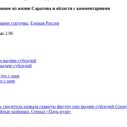
лавное из жизни Саратова и области с комментариями
дание гордумы
,
Единая Россия
а:
2.96
выдаче субсидий
о с ним
: свидетель назвала главную фигуру при выдаче субсидий
Спецп
йные разборки. Сериал «Паук-нуар»