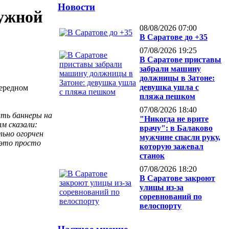
Новости
ружной
08/08/2026 07:00
В Саратове до +35
07/08/2026 19:25
В Саратове приставы
забрали машину
должницы в Затоне:
девушка ушла с
чередном
пляжа пешком
07/08/2026 18:40
ить баннеры на
"Никогда не врите
м сказали:
врачу": в Балаково
льно огорчен
мужчине спасли руку,
 это просто
которую зажевал
станок
07/08/2026 18:20
В Саратове закроют
улицы из-за
соревнований по
велоспорту