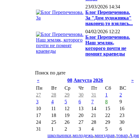
23/03/2026 14:34
Блог Перепеченова.
За "Дом художника"
наконец-то взялись...
04/02/2026 12:22
Блог Перепеченова.
Наш земляк,
которого почти не
помнят краеведы
Поиск по дате
«
08
Августа
2026
»
Пн
Вт
Ср
Чт
Пт
Сб
ВС
27
28
29
30
31
1
2
3
4
5
6
7
8
9
10
11
12
13
14
15
16
17
18
19
20
21
22
23
24
25
26
27
28
29
30
31
1
2
3
4
5
6
школьники
,
молодежь
,
минздрав
,
товар
,
Адм