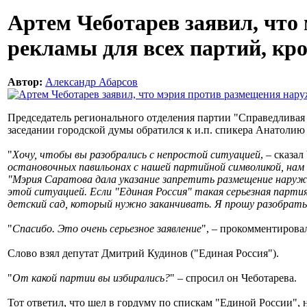
Артем Чеботарев заявил, что
рекламы для всех партий, кр
Автор:
Александр Абарсов
Председатель регионального отделения партии "Справедливая Р
заседании городской думы обратился к и.п. спикера Анатолию
"
Хочу, чтобы вы разобрались с непростой ситуацией
, – сказа
остановочных павильонах с нашей партийной символикой, нам
"Мэрия Саратова дала указание запретить размещение наружно
этой ситуацией. Если "Единая Россия" такая серьезная партия
детский сад, который нужно заканчивать. Я прошу разобрать
"
Спасибо. Это очень серьезное заявление
", – прокомментирова
Слово взял депутат Дмитрий Кудинов ("Единая Россия").
"
От какой партии вы избирались?
" – спросил он Чеботарева.
Тот ответил, что шел в гордуму по спискам "Единой России", н