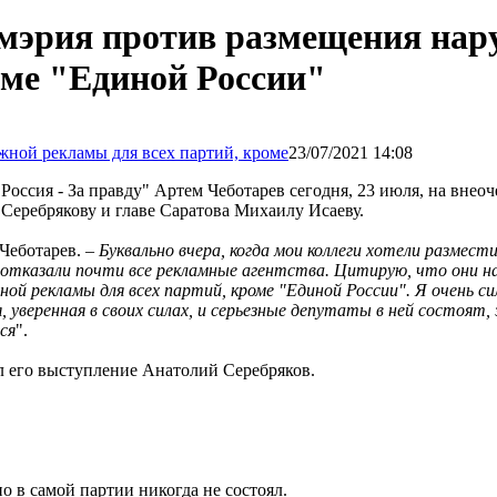
 мэрия против размещения на
оме "Единой России"
23/07/2021 14:08
оссия - За правду" Артем Чеботарев сегодня, 23 июля, на внео
 Серебрякову и главе Саратова Михаилу Исаеву.
л Чеботарев. –
Буквально вчера, когда мои коллеги хотели размест
 отказали почти все рекламные агентства. Цитирую, что они на
й рекламы для всех партий, кроме "Единой России". Я очень си
, уверенная в своих силах, и серьезные депутаты в ней состоят,
ся
".
л его выступление Анатолий Серебряков.
о в самой партии никогда не состоял.