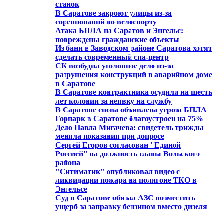
станок
В Саратове закроют улицы из-за
соревнований по велоспорту
Атака БПЛА на Саратов и Энгельс:
повреждены гражданские объекты
Из бани в Заводском районе Саратова хотят
сделать современный спа-центр
СК возбудил уголовное дело из-за
разрушения конструкций в аварийном доме
в Саратове
В Саратове контрактника осудили на шесть
лет колонии за неявку на службу
В Саратове снова объявлена угроза БПЛА
Горпарк в Саратове благоустроен на 75%
Дело Павла Мигачева: свидетель трижды
меняла показания при допросе
Сергей Егоров согласован "Единой
Россией" на должность главы Вольского
района
"Ситиматик" опубликовал видео с
ликвидации пожара на полигоне ТКО в
Энгельсе
Суд в Саратове обязал АЗС возместить
ущерб за заправку бензином вместо дизеля