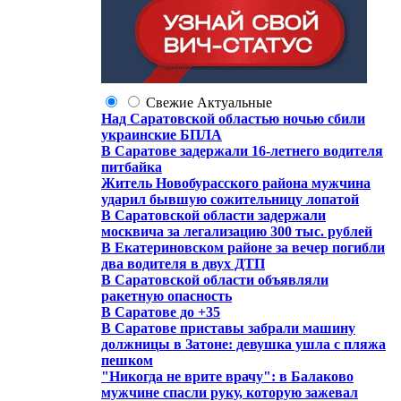
Свежие
Актуальные
Над Саратовской областью ночью сбили
украинские БПЛА
В Саратове задержали 16-летнего водителя
питбайка
Житель Новобурасского района мужчина
ударил бывшую сожительницу лопатой
В Саратовской области задержали
москвича за легализацию 300 тыс. рублей
В Екатериновском районе за вечер погибли
два водителя в двух ДТП
В Саратовской области объявляли
ракетную опасность
В Саратове до +35
В Саратове приставы забрали машину
должницы в Затоне: девушка ушла с пляжа
пешком
"Никогда не врите врачу": в Балаково
мужчине спасли руку, которую зажевал