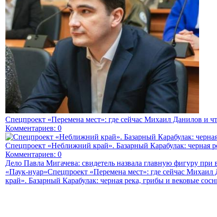
Спецпроект «Перемена мест»: где сейчас Михаил Данилов и чт
Комментариев: 0
Спецпроект «Неближний край». Базарный Карабулак: черная р
Комментариев: 0
Дело Павла Мигачева: свидетель назвала главную фигуру при
«Паук-нуар»
Спецпроект «Перемена мест»: где сейчас Михаил 
край». Базарный Карабулак: черная река, грибы и вековые сос