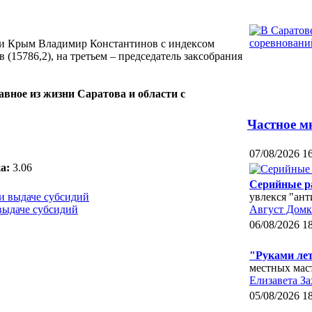
ики Крым Владимир Константинов с индексом
(15786,2), на третьем – председатель заксобрания
авное из жизни Саратова и области с
Частное м
07/08/2026 1
а:
3.06
Серийные р
увлекся "ан
выдаче субсидий
Август Домк
06/08/2026 1
"Руками ле
местных мас
Елизавета За
05/08/2026 1