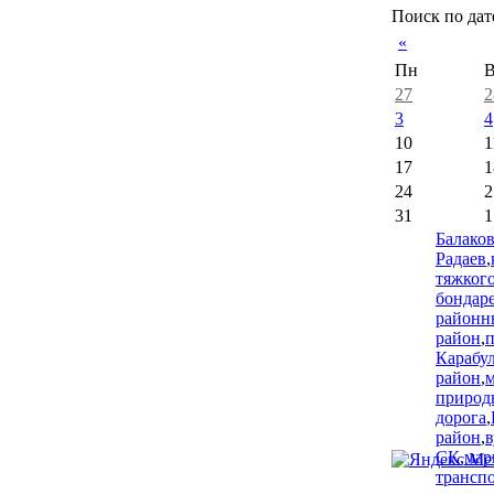
Поиск по дат
«
Пн
В
27
2
3
4
10
1
17
1
24
2
31
1
Балако
Радаев
,
тяжкого
бондар
районн
район
,
Карабу
район
,
природ
дорога
,
район
,
в
СК
,
мар
трансп