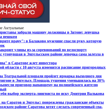
ие
Актуальные
приставы забрали машину должницы в Затоне: девушка
жа пешком
 врите врачу": в Балаково мужчине спасли руку, которую
нок
закроют улицы из-за соревнований по велоспорту
: утонувшая в Энгельсском районе девочка сама залезла в
на" в Саратове ждет инвестора
ой области с 10 августа изменится расписание пригородных
на Театральной площади пройдет ярмарка выходного дня
лигоне в Энгельсе. Площадь тушения уменьшилась на 30%
вынесли приговор напавшему на полицейского жителю
чный
 себя выбор эксперта-лингвиста по иску Дмитрия Валькова
на Саратов и Энгельс: повреждены гражданские объекты
аводском районе Саратова хотят сделать современный спа-