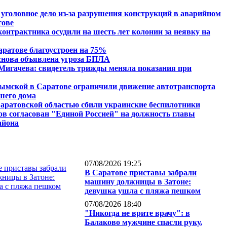
 уголовное дело из-за разрушения конструкций в аварийном
тове
контрактника осудили на шесть лет колонии за неявку на
аратове благоустроен на 75%
снова объявлена угроза БПЛА
Мигачева: свидетель трижды меняла показания при
ымской в Саратове ограничили движение автотранспорта
вшего дома
аратовской областью сбили украинские беспилотники
ов согласован "Единой Россией" на должность главы
айона
07/08/2026 19:25
В Саратове приставы забрали
машину должницы в Затоне:
девушка ушла с пляжа пешком
07/08/2026 18:40
"Никогда не врите врачу": в
Балаково мужчине спасли руку,