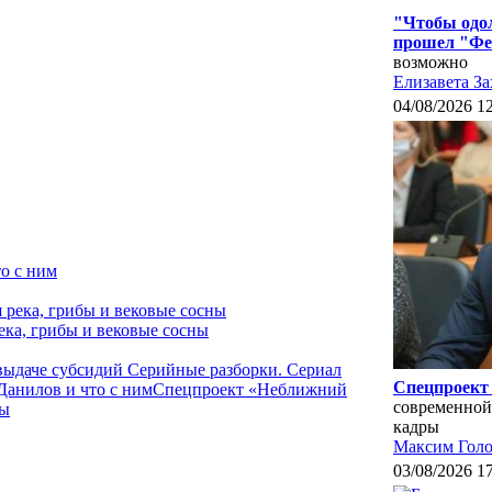
"Чтобы одол
прошел "Фе
возможно
Елизавета За
04/08/2026 1
о с ним
ека, грибы и вековые сосны
 выдаче субсидий
Серийные разборки. Сериал
Спецпроект 
Данилов и что с ним
Спецпроект «Неближний
современной
ны
кадры
Максим Голо
03/08/2026 1