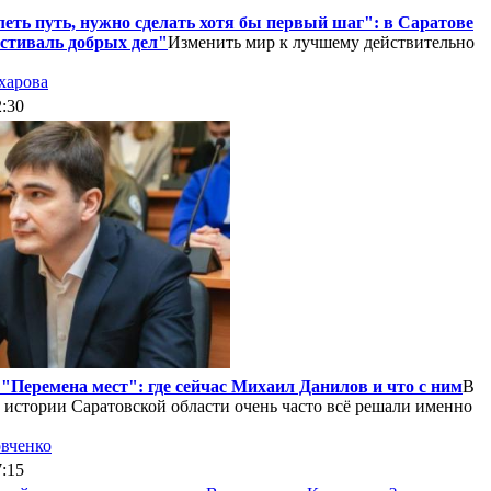
еть путь, нужно сделать хотя бы первый шаг": в Саратове
стиваль добрых дел"
Изменить мир к лучшему действительно
харова
2:30
"Перемена мест": где сейчас Михаил Данилов и что с ним
В
 истории Саратовской области очень часто всё решали именно
вченко
7:15