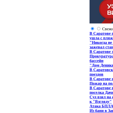
Свеж
В Саратове 
ушла с пля
"Никогда не
зажевал ста
В Саратове 
Прокуратура
бассейн
"Дом Деники
В Саратовск
поездов
В Саратове 
Пожар на по
В Саратове 
поселка Да
Суд взял на
к "Взгляду"
Атака БПЛА 
Из бани в З