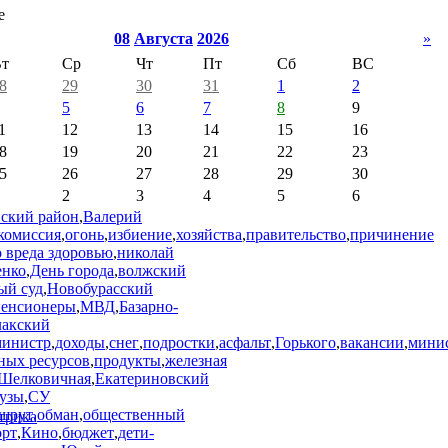
е
08
Августа
2026
»
т
Ср
Чт
Пт
Сб
ВС
8
29
30
31
1
2
5
6
7
8
9
1
12
13
14
15
16
8
19
20
21
22
23
5
26
27
28
29
30
2
3
4
5
6
вский район
,
Валерий
комиссия
,
огонь
,
избиение
,
хозяйства
,
правительство
,
причинение
 вреда здоровью
,
николай
енко
,
День города
,
волжский
ый суд
,
Новобурасский
пенсионеры
,
МВД
,
Базарно-
лакский
министр
,
доходы
,
снег
,
подростки
,
асфальт
,
Горького
,
вакансии
,
минис
ных ресурсов
,
продукты
,
железная
Шелковичная
,
Екатериновский
узы
,
СУ
шрут
,
обман
,
общественный
орт
,
Кино
,
бюджет
,
дети-