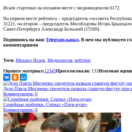
Исаев стартовал на восьмом месте с медиаиндексом 6172.
На первом месте рейтинга – председатель госсовета Республ
31221, на втором – председатель Мособлдумы Игорь Брынцалов 
Санкт-Петербурга Александр Бельский (15569).
Подпишись на наш
Telegram-канал
. В нем мы публикуем гл
комментариями
Теги:
Михаил Исаев
,
Медиалогия
,
рейтинг
Оцените материал:
1
2
3
4
5
Проголосовали:
131
Итоговая оценк
Дело Павла Мигачева: свидетель назвала главную фигуру при 
Комментариев: 0
Серийные разборки. Сериал «Паук-нуар»
Комментариев: 0