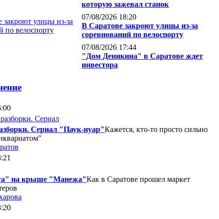
которую зажевал станок
07/08/2026 18:20
В Саратове закроют улицы из-за
соревнований по велоспорту
07/08/2026 17:44
"Дом Деникина" в Саратове ждет
инвестора
нение
6:00
азборки. Сериал "Паук-нуар"
Кажется, кто-то просто сильно
тиквариатом"
ратов
8:21
та" на крыше "Манежа"
Как в Саратове прошел маркет
теров
харова
8:20