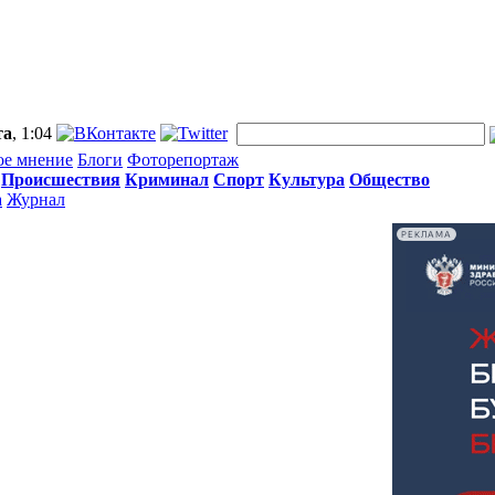
та
, 1:04
ое мнение
Блоги
Фоторепортаж
Происшествия
Криминал
Спорт
Культура
Общество
а
Журнал
РЕКЛАМА