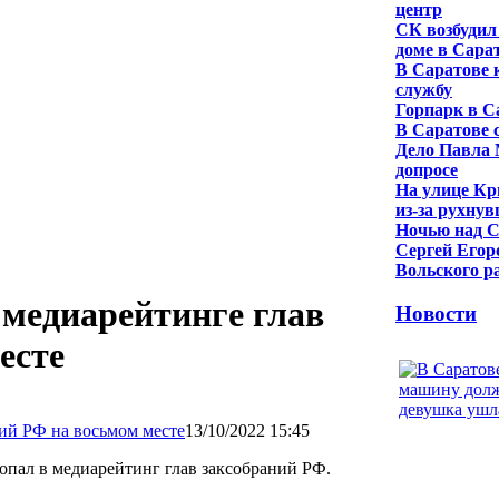
центр
СК возбудил
доме в Сара
В Саратове 
службу
Горпарк в С
В Саратове 
Дело Павла 
допросе
На улице Кр
из-за рухну
Ночью над С
Сергей Егор
Вольского р
медиарейтинге глав
Новости
есте
13/10/2022 15:45
пал в медиарейтинг глав заксобраний РФ.