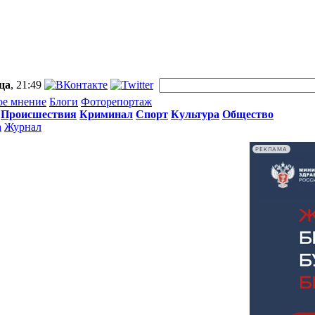
ца
, 21:49
ое мнение
Блоги
Фоторепортаж
Происшествия
Криминал
Спорт
Культура
Общество
а
Журнал
РЕКЛАМА