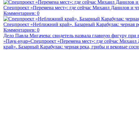
Спецпроект «Перемена мест»: где сейчас Михаил Данилов и чт
Комментариев: 0
Спецпроект «Неближний край». Базарный Карабулак: черная р
Комментариев: 0
Дело Павла Мигачева: свидетель назвала главную фигуру при
«Паук-нуар»
Спецпроект «Перемена мест»: где сейчас Михаил 
край». Базарный Карабулак: черная река, грибы и вековые сос