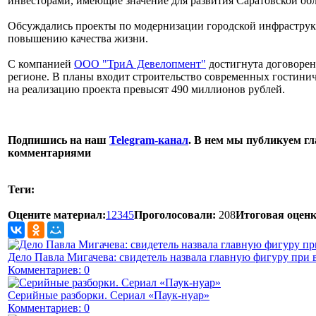
инвесторами, имеющие значение для развития Саратовской обл
Обсуждались проекты по модернизации городской инфрастру
повышению качества жизни.
С компанией
ООО "ТриА Девелопмент"
достигнута договорен
регионе. В планы входит строительство современных гостинич
на реализацию проекта превысят 490 миллионов рублей.
Подпишись на наш
Telegram-канал
. В нем мы публикуем гл
комментариями
Теги:
Оцените материал:
1
2
3
4
5
Проголосовали:
208
Итоговая оценк
Дело Павла Мигачева: свидетель назвала главную фигуру при 
Комментариев: 0
Серийные разборки. Сериал «Паук-нуар»
Комментариев: 0