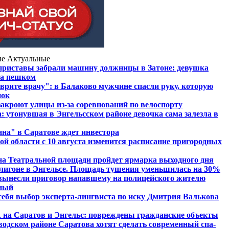
ие
Актуальные
приставы забрали машину должницы в Затоне: девушка
жа пешком
 врите врачу": в Балаково мужчине спасли руку, которую
нок
закроют улицы из-за соревнований по велоспорту
: утонувшая в Энгельсском районе девочка сама залезла в
на" в Саратове ждет инвестора
ой области с 10 августа изменится расписание пригородных
на Театральной площади пройдет ярмарка выходного дня
лигоне в Энгельсе. Площадь тушения уменьшилась на 30%
вынесли приговор напавшему на полицейского жителю
чный
 себя выбор эксперта-лингвиста по иску Дмитрия Валькова
на Саратов и Энгельс: повреждены гражданские объекты
аводском районе Саратова хотят сделать современный спа-