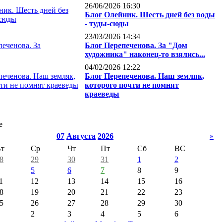
26/06/2026 16:30
Блог Олейник. Шесть дней без воды
- туды-сюды
23/03/2026 14:34
Блог Перепеченова. За "Дом
художника" наконец-то взялись...
04/02/2026 12:22
Блог Перепеченова. Наш земляк,
которого почти не помнят
краеведы
е
07
Августа
2026
»
т
Ср
Чт
Пт
Сб
ВС
8
29
30
31
1
2
5
6
7
8
9
1
12
13
14
15
16
8
19
20
21
22
23
5
26
27
28
29
30
2
3
4
5
6