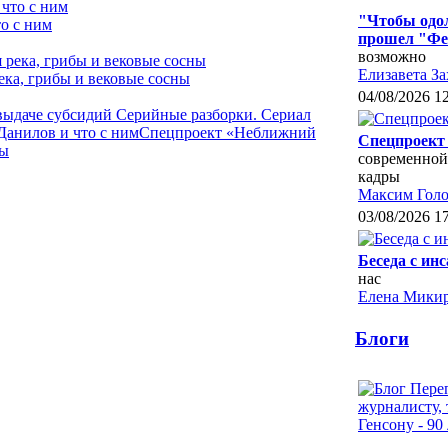
"Чтобы одол
о с ним
прошел "Фе
возможно
Елизавета За
ека, грибы и вековые сосны
04/08/2026 1
 выдаче субсидий
Серийные разборки. Сериал
Данилов и что с ним
Спецпроект «Неближний
Спецпроект 
ны
современной
кадры
Максим Голо
03/08/2026 1
Беседа с ин
нас
Елена Микир
Блоги