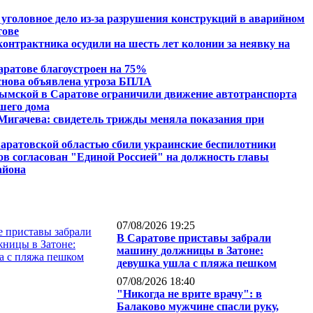
 уголовное дело из-за разрушения конструкций в аварийном
тове
контрактника осудили на шесть лет колонии за неявку на
аратове благоустроен на 75%
снова объявлена угроза БПЛА
ымской в Саратове ограничили движение автотранспорта
вшего дома
Мигачева: свидетель трижды меняла показания при
аратовской областью сбили украинские беспилотники
ов согласован "Единой Россией" на должность главы
айона
07/08/2026 19:25
В Саратове приставы забрали
машину должницы в Затоне:
девушка ушла с пляжа пешком
07/08/2026 18:40
"Никогда не врите врачу": в
Балаково мужчине спасли руку,