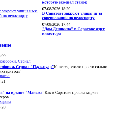
которую зажевал станок
07/08/2026 18:20
В Саратове закроют улицы из-за
соревнований по велоспорту
07/08/2026 17:44
"Дом Деникина" в Саратове ждет
инвестора
нение
6:00
азборки. Сериал "Паук-нуар"
Кажется, кто-то просто сильно
тиквариатом"
ратов
8:21
та" на крыше "Манежа"
Как в Саратове прошел маркет
теров
харова
8:20