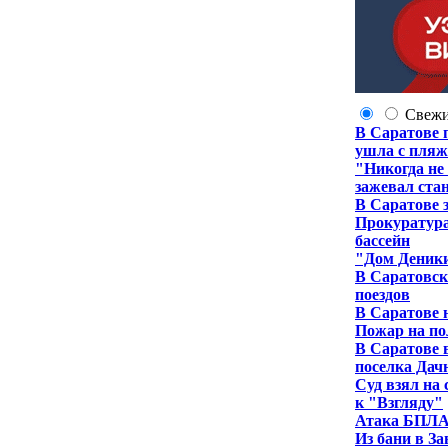
Свеж
В Саратове 
ушла с пля
"Никогда не
зажевал ста
В Саратове 
Прокуратура
бассейн
"Дом Деники
В Саратовск
поездов
В Саратове 
Пожар на по
В Саратове 
поселка Да
Суд взял на
к "Взгляду"
Атака БПЛА 
Из бани в З