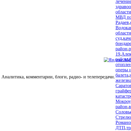
лечени
здраво
област
МВД по
Радаев
,
Водока
област
суд
,
кач
бондар
район
,
р
19
,
Алек
район
,
отопле
оперы 
балета
,
 Аналитика, комментарии, блоги, радио- и телепередачи.
железна
Сарато
грайфе
катаст
Мокроу
район
,
Соловь
Стрелю
Романо
ДТП
,
т