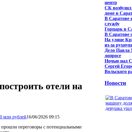
центр
СК возбудил
доме в Сара
В Саратове 
службу
Горпарк в С
В Саратове 
На улице Кр
из-за рухну
Дело Павла 
допросе
Ночью над С
Сергей Егор
Вольского р
Новости
построить отели на
16/06/2026 09:15
 прошли переговоры с потенциальными