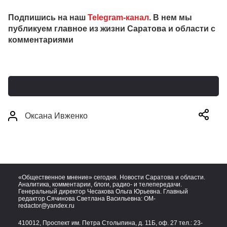
Подпишись на наш
Telegram-канал
. В нем мы
публикуем главное из жизни Саратова и области с
комментариями
Оксана Ивженко
«Общественное мнение» сегодня. Новости Саратова и области.
Аналитика, комментарии, блоги, радио- и телепередачи.
Генеральный директор Чесакова Ольга Юрьевна. Главный
редактор Сячинова Светлана Васильевна:
OM-
redactor@yandex.ru
410012, Проспект им. Петра Столыпина, д. 11Б, оф. 27 тел.:
23-