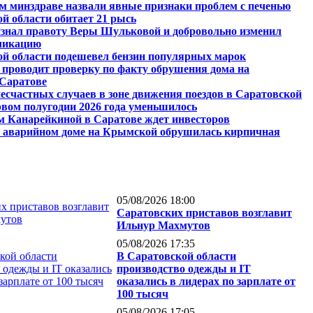
м минздраве назвали явные признаки проблем с печенью
й области обитает 21 рысь
изнал правоту Веры Шульковой и добровольно изменил
ликацию
ой области подешевел бензин популярных марок
 проводит проверку по факту обрушения дома на
Саратове
есчастных случаев в зоне движения поездов в Саратовской
рвом полугодии 2026 года уменьшилось
м Канарейкиной в Саратове ждет инвесторов
в аварийном доме на Крымской обрушилась кирпичная
05/08/2026 18:00
Саратовских приставов возглавит
Ильнур Махмутов
05/08/2026 17:35
В Саратовской области
производство одежды и IT
оказались в лидерах по зарплате от
100 тысяч
05/08/2026 17:05