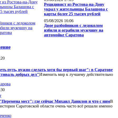
Рецидивист из Ростова-на-Дону
украл у жительницы Балашова с
карты более 25 тысяч рублей
05/08/2026 16:06
Двое разбойников с ледоколом
избили и ограбили мужчину на
автомойке Саратова
нение
:20
еть путь, нужно сделать хотя бы первый шаг": в Саратове
тиваль добрых дел"
Изменить мир к лучшему действительно
харова
:30
"Перемена мест": где сейчас Михаил Данилов и что с ним
В
истории Саратовской области очень часто всё решали именно
вченко