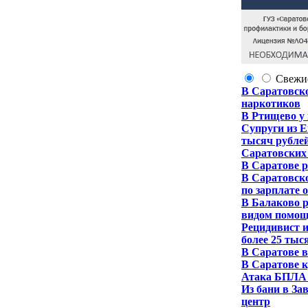
Свежи
В Саратовско
наркотиков
В Ртищево у 
Супруги из 
тысяч рубле
Саратовских
В Саратове р
В Саратовско
по зарплате 
В Балаково р
видом помо
Рецидивист 
более 25 тыс
В Саратове в
В Саратове к
Атака БПЛА 
Из бани в За
центр