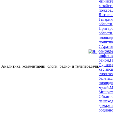
министе
хозяйст
пожаре
,
Литневс
Гагарин
области
Пригар
области
площад
политик
САратов
район
,
м
инфекц
район
,
П
Сурков
,
 Аналитика, комментарии, блоги, радио- и телепередачи.
квс
,
экс
строите
балета
,
с
площад
музей
,
М
Мишуст
Ойкин
,
пешеход
дома
,
ми
родион