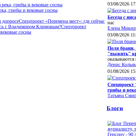
03/08/2026 17
ека, грибы и вековые сосны
Беседа с ин
и допросе
Спецпроект «Перемена мест»: где сейчас
нас
лось с Владимиром Климовым?
Спецпроект
Елена Микир
 вековые сосны
03/08/2026 11
Поля брани,
"выжить" к
оказываются 
Денис Колыв
01/08/2026 15
Спецпроект 
грибы и век
Татьяна Сми
Блоги