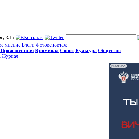
рг
, 3:15
ое мнение
Блоги
Фоторепортаж
Происшествия
Криминал
Спорт
Культура
Общество
а
Журнал
РЕКЛАМА