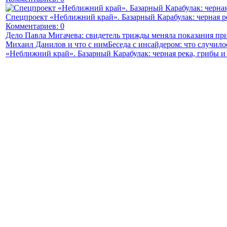
Спецпроект «Неближний край». Базарный Карабулак: черная р
Комментариев: 0
Дело Павла Мигачева: свидетель трижды меняла показания пр
Михаил Данилов и что с ним
Беседа с инсайдером: что случи
«Неближний край». Базарный Карабулак: черная река, грибы и