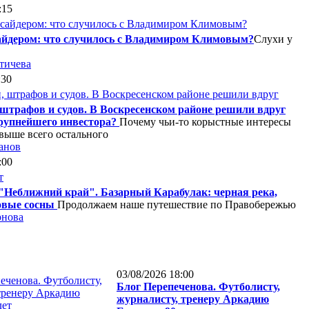
:15
сайдером: что случилось с Владимиром Климовым?
Слухи у
тичева
:30
 штрафов и судов. В Воскресенском районе решили вдруг
рупнейшего инвестора?
Почему чьи-то корыстные интересы
выше всего остального
анов
:00
"Неближний край". Базарный Карабулак: черная река,
овые сосны
Продолжаем наше путешествие по Правобережью
рнова
03/08/2026 18:00
Блог Перепеченова. Футболисту,
журналисту, тренеру Аркадию