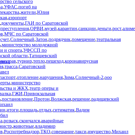
рство сельского
ва
,
УФАС
,
погиб на
лекарства
,
жители
,
Юлия
кая
,
аэропорт
,
документы
,
ГАИ по Саратовской
,
преступления
,
ОРВИ
,
музей
,
карантин
,
санкции
,
деньги
,
рост
,
алим
ов
,
МЧС по Саратовской
,
счет
,
Солнечный
,
Затон
,
подрядчик
,
помещение
,
театральная
ь
,
министерство молодежной
и и спорта
,
УФССП по
ской области
,
Татищевский
инздрав
,
турнир
,
тепло
,
пешеход
,
коронавирусная
ия
,
трасса
,
Саратовский
авел
паспорт
,
отопление
,
нарушения
,
Зима
,
Солнечный-2
,
ооо
перты
,
министерство
льства и ЖКХ
,
театр оперы и
валка
,
ГЖИ
,
Привокзальная
ь
,
постановление
,
Протон
,
Волжская
,
решение
,
радищевский
ихаил
ин
,
итоги
,
площадь
,
отдых
,
ситиматик
,
Вадим
сбил
а
,
розыск
,
скончался
,
аварийные
нистр
,
животные
,
владимир
ов
,
Роспотребнадзор
,
ТКО
,
совещание
,
такси
,
имущество
,
Михаил