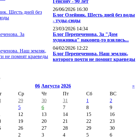
Генсону - 90 лет
26/06/2026 16:30
Блог Олейник. Шесть дней без воды
- туды-сюды
23/03/2026 14:34
Блог Перепеченова. За "Дом
художника" наконец-то взялись...
04/02/2026 12:22
Блог Перепеченова. Наш земляк,
которого почти не помнят краеведы
е
06
Августа
2026
»
т
Ср
Чт
Пт
Сб
ВС
8
29
30
31
1
2
5
6
7
8
9
1
12
13
14
15
16
8
19
20
21
22
23
5
26
27
28
29
30
2
3
4
5
6