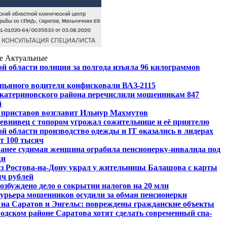
е
Актуальные
й области полиция за полгода изъяла 96 килограммов
пьяного водителя конфисковали ВАЗ-2115
Екатериновского района перечислили мошенникам 847
й
 приставов возглавит Ильнур Махмутов
евнивец с топором угрожал сожительнице и её приятелю
й области производство одежды и IT оказались в лидерах
от 100 тысяч
анее судимая женщина ограбила пенсионерку-инвалида под
щи
из Ростова-на-Дону украл у жительницы Балашова с карты
яч рублей
озбуждено дело о сокрытии налогов на 20 млн
урьера мошенников осудили за обман пенсионерки
на Саратов и Энгельс: повреждены гражданские объекты
водском районе Саратова хотят сделать современный спа-