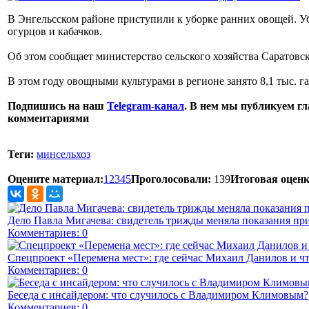
В Энгельсском районе приступили к уборке ранних овощей. Уб
огурцов и кабачков.
Об этом сообщает министерство сельского хозяйства Саратовск
В этом году овощными культурами в регионе занято 8,1 тыс. га
Подпишись на наш
Telegram-канал
. В нем мы публикуем гл
комментариями
Теги:
минсельхоз
Оцените материал:
1
2
3
4
5
Проголосовали:
139
Итоговая оценк
Дело Павла Мигачева: свидетель трижды меняла показания пр
Комментариев: 0
Спецпроект «Перемена мест»: где сейчас Михаил Данилов и чт
Комментариев: 0
Беседа с инсайдером: что случилось с Владимиром Климовым?
Комментариев: 0