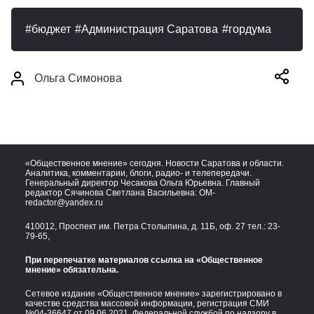
бюджет
Администрация Саратова
гордума
Ольга Симонова
«Общественное мнение» сегодня. Новости Саратова и области.
Аналитика, комментарии, блоги, радио- и телепередачи.
Генеральный директор Чесакова Ольга Юрьевна. Главный
редактор Сячинова Светлана Васильевна:
OM-
redactor@yandex.ru
410012, Проспект им. Петра Столыпина, д. 11Б, оф. 27 тел.:
23-
79-65,
При перепечатке материалов ссылка на «Общественное
мнение» обязательна.
Сетевое издание «Общественное мнение» зарегистрировано в
качестве средства массовой информации, регистрация СМИ
№04-36647 от 09.06.2021. Федеральной службой по надзору в