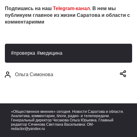
Подпишись на наш
Telegram-канал
. В нем мы
публикуем главное из жизни Саратова и области с
комментариями
проверка
медицина
Ольга Симонова
«Общественное мнение» сегодня. Новости Саратова и области.
Аналитика, комментарии, блоги, радио- и телепередачи.
Генеральный директор Чесакова Ольга Юрьевна. Главный
редактор Сячинова Светлана Васильевна:
OM-
redactor@yandex.ru