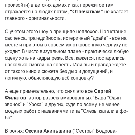
произойти) в детских домах и как пережитое там
отражается на людях потом,
"Отпечаткам"
не хватает
главного - оригинальности.
С учетом этого шоу в принципе неплохое. Нагнетание
саспенса, трагедийность, истеричный "драйв" - всё на
месте и при этом в совсем уж откровенную чернуху не
уходит. В чисто визуальном плане - практически любую
сцену хоть на кадры режь. Все, кажется, постарались,
насколько смогли, на совесть. Или вы и правда ждёте
от такого кино и сюжета без дыр и допущений, и
логичную, объясняющую всё концовку?
А еще примечательно, что снял это всё
Сергей
Филатов
, автор разрекламированных "Бара "Один
звонок" и "Урока" и других, судя по всему, не менее
модных работ с названиями типа "Слезы капали в фо-
бо".
В ролях:
Оксана Акиньшина
("Сестры" Бодрова-