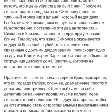
ничего подобного Глеб не мог совершить, хотя бы
потому, что в день убийства он был с ней. Проблема
лишь в том, что следователю Симонову (внешне -
типичный уголовник и шпана), который ведет дело
Глеба, никакие помощники не нужны от слова совсем.
И, естественно, постепенно эти два антагониста -
Симонов и Князева - становятся друг другу гораздо
ближе. Тем более, что жена Симонова оказывается
подругой Князевой, а убийства, так или иначе
связанные с другими детдомовцами, происходят одно
за другим. Еще и мэром Заречного становится бывшая
сотрудница детского дома Кристина, которую ее
воспитанники терпеть не могли.
Практически с самого начала сериал буквально кричит,
что он гораздо глубже, сложнее, драматичнее простого
детектива или триллера. Даже всё само по себе
детективное начинает проявляться в полной мере
лишь во второй половине. Но с другой стороны, чтобы
действительно стать остросоциальным высказыванием
о том, что происходит (происходило или могло