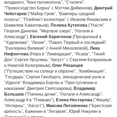
младшего, "Константинополь", "Стиляги",
"Превосходство Борна" с Мэттом Деймоном),
Дмитрий
Чеботарев
("Майор Гром", "Вампиры средней
полосы", "Плейлист волонтера" с Иваном Янковским и
Шамилем Хаматовым),
Полина Кутепова
("Настя"
Георгия Данелии, "Мертвое озеро", "Натали и
Александр"),
Евгений Харитонов
(Прозрачный в
"Художнике", "Лихие", "Павел. Первый и последний",
"Екатерина Великая" с Анной Михалковой),
Лика
Нифонтова
(Нора в "Ликвидации", "Исаев", "Тихий
Дон" Сергея Урсуляка, "Август" с Сергеем Безруковым
и Никитой Кологривым),
Олег Рязанцев
("Путешествие на солнце и обратно", "Комбинация",
"Государь" Сергея Гинзбурга, эпизодические роли в
"Идиоте" Владимира Бортко и "Преступлении и
наказании" Дмитрия Светозарова),
Владимир
Большов
("Папины дочки", "Натали и Александр",
Александр II в "Плевако"),
Елена Нестерова
("Фишер",
"Интерны", "Август"),
Максим Литовченко
("Брестская
крепость", Баженин в "Легавом", Юрий Никулин в