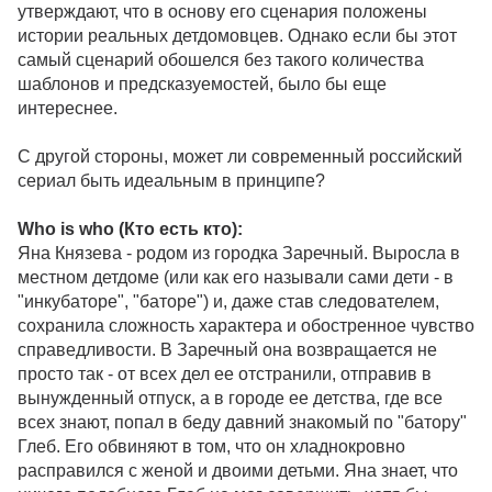
утверждают, что в основу его сценария положены
истории реальных детдомовцев. Однако если бы этот
самый сценарий обошелся без такого количества
шаблонов и предсказуемостей, было бы еще
интереснее.
С другой стороны, может ли современный российский
сериал быть идеальным в принципе?
Who is who (Кто есть кто):
Яна Князева - родом из городка Заречный. Выросла в
местном детдоме (или как его называли сами дети - в
"инкубаторе", "баторе") и, даже став следователем,
сохранила сложность характера и обостренное чувство
справедливости. В Заречный она возвращается не
просто так - от всех дел ее отстранили, отправив в
вынужденный отпуск, а в городе ее детства, где все
всех знают, попал в беду давний знакомый по "батору"
Глеб. Его обвиняют в том, что он хладнокровно
расправился с женой и двоими детьми. Яна знает, что