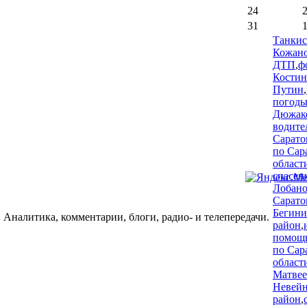
24
31
Танкис
Кожан
ДТП
,
ф
Костин
Путин
,
погод
Дюжак
водите
Сарато
по Сар
област
спасен
Лобан
Сарато
Бегини
 Аналитика, комментарии, блоги, радио- и телепередачи.
район
,
помощ
по Сар
област
Матвее
Невей
район
,