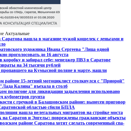
ие
Актуальные
Саратова нашла в магазине чужой кошелек с деньгами и
ело
ратовского художника Ивана Сергеева "Лица одной
но проголосовать до 16 августа
 коробку и забирал себе: менеджер ПВЗ в Саратове
звраты на 34 тысячи рублей
 пропавшего на Кумысной поляне в марте, нашли
м районе 15-летний мотоциклист столкнулся с "Приорой"
"Лада Калина" въехала в столб
ком полигоне для ликвидации задымления использовано
яч кубометров грунта
кости с гречкой в Балашовском районе: вынесен приговор
Саратовской областью сбили БПЛА
полиция нашла нелегальных мигрантов на стройке моста
 на Саратов и Энгельс: повреждены гражданские объекты
аводском районе Саратова хотят сделать современный спа-