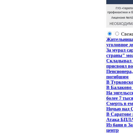
Свеж
Жительница 
уголовное д
За мурал са
страны" мож
Складывал в
присвоил во
Пенсионера,
погибшим
В Турковско
В Балаково 
На энгельсс
более 7 тыс
Смерть в ем
Ночью над 
В Саратове 
Атака БПЛА
Из бани в З
центр