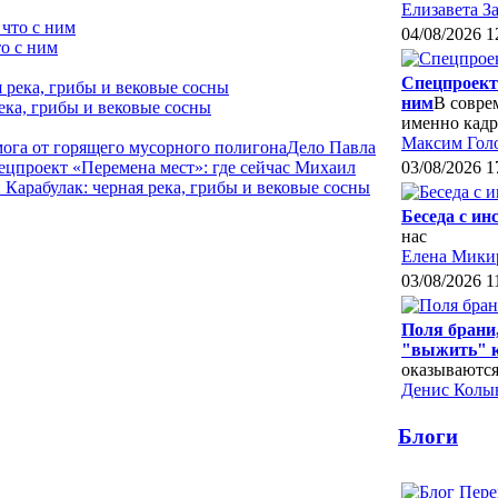
Елизавета З
04/08/2026 1
о с ним
Спецпроект 
ним
В совре
ека, грибы и вековые сосны
именно кад
Максим Гол
мога от горящего мусорного полигона
Дело Павла
ецпроект «Перемена мест»: где сейчас Михаил
03/08/2026 1
Карабулак: черная река, грибы и вековые сосны
Беседа с и
нас
Елена Мики
03/08/2026 1
Поля брани
"выжить" к
оказываются
Денис Колы
Блоги