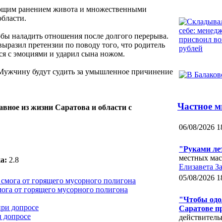
ающим ранением живота и множественными
бласти.
обы наладить отношения после долгого перерыва.
ыразил претензии по поводу того, что родитель
ся с эмоциями и ударил сына ножом.
. Мужчину будут судить за умышленное причинение
Частное м
авное из жизни Саратова и области с
06/08/2026 1
"Руками ле
местных мас
а:
2.8
Елизавета З
05/08/2026 1
мога от горящего мусорного полигона
"Чтобы одол
Саратове п
и допросе
действитель