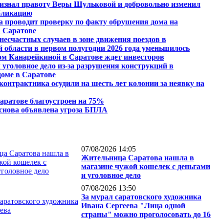
ризнал правоту Веры Шульковой и добровольно изменил
бликацию
 проводит проверку по факту обрушения дома на
 Саратове
несчастных случаев в зоне движения поездов в
 области в первом полугодии 2026 года уменьшилось
ом Канарейкиной в Саратове ждет инвесторов
 уголовное дело из-за разрушения конструкций в
оме в Саратове
контрактника осудили на шесть лет колонии за неявку на
аратове благоустроен на 75%
снова объявлена угроза БПЛА
07/08/2026 14:05
Жительница Саратова нашла в
магазине чужой кошелек с деньгами
и уголовное дело
07/08/2026 13:50
За мурал саратовского художника
Ивана Сергеева "Лица одной
страны" можно проголосовать до 16