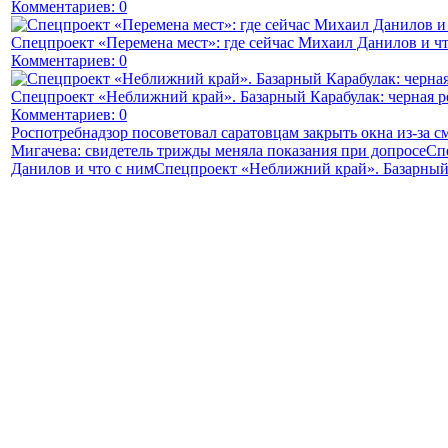
Комментариев: 0
Спецпроект «Перемена мест»: где сейчас Михаил Данилов и чт
Комментариев: 0
Спецпроект «Неближний край». Базарный Карабулак: черная р
Комментариев: 0
Роспотребнадзор посоветовал саратовцам закрыть окна из-за с
Мигачева: свидетель трижды меняла показания при допросе
Сп
Данилов и что с ним
Спецпроект «Неближний край». Базарный 