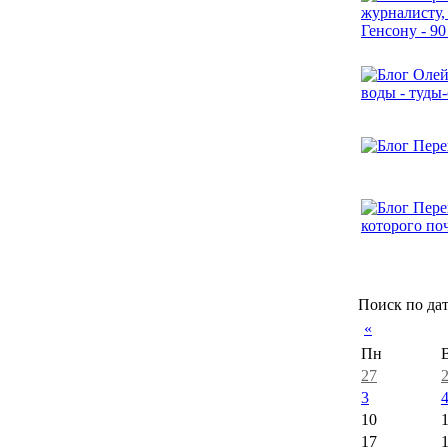
Поиск по да
«
Пн
27
3
10
17