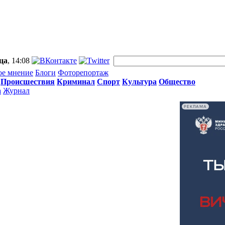
ца
, 14:08
ое мнение
Блоги
Фоторепортаж
Происшествия
Криминал
Спорт
Культура
Общество
а
Журнал
РЕКЛАМА