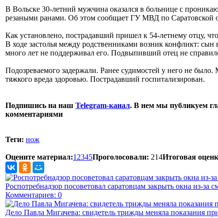
В Вольске 30-летний мужчина оказался в больнице с проник
резаными ранами. Об этом сообщает ГУ МВД по Саратовской о
Как установлено, пострадавший пришел к 54-летнему отцу, чт
В ходе застолья между родственниками возник конфликт: сын в
много лет не поддерживал его. Подвыпивший отец не справил
Подозреваемого задержали. Ранее судимостей у него не было
тяжкого вреда здоровью. Пострадавший госпитализирован.
Подпишись на наш
Telegram-канал
. В нем мы публикуем гл
комментариями
Теги:
нож
Оцените материал:
1
2
3
4
5
Проголосовали:
214
Итоговая оценк
Роспотребнадзор посоветовал саратовцам закрыть окна из-за с
Комментариев: 0
Дело Павла Мигачева: свидетель трижды меняла показания пр