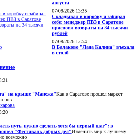
августа
07/08/2026 13:35
Складывал в коробку и забирал
себе: менеджер ПВЗ в Саратове
присвоил возвраты на 34 тысячи
рублей
07/08/2026 12:54
В Балаково "Лада Калина" въехала
в столб
нение
8:21
та" на крыше "Манежа"
Как в Саратове прошел маркет
теров
ахарова
8:20
еть путь, нужно сделать хотя бы первый шаг": в
рошел "Фестиваль добрых дел"
Изменить мир к лучшему
но возможно