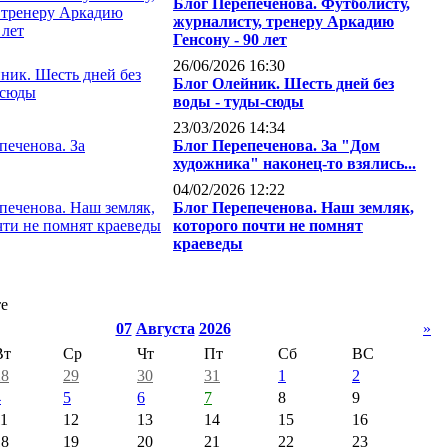
Блог Перепеченова. Футболисту,
журналисту, тренеру Аркадию
Генсону - 90 лет
26/06/2026 16:30
Блог Олейник. Шесть дней без
воды - туды-сюды
23/03/2026 14:34
Блог Перепеченова. За "Дом
художника" наконец-то взялись...
04/02/2026 12:22
Блог Перепеченова. Наш земляк,
которого почти не помнят
краеведы
те
07
Августа
2026
»
Вт
Ср
Чт
Пт
Сб
ВС
28
29
30
31
1
2
4
5
6
7
8
9
11
12
13
14
15
16
18
19
20
21
22
23