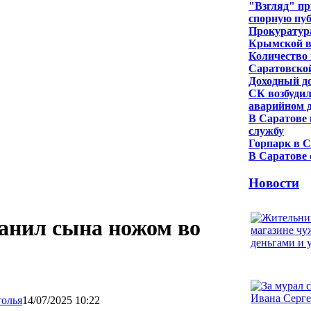
"Взгляд" п
спорную пу
Прокуратура
Крымской в
Количество 
Саратовской
Доходный д
СК возбудил
аварийном д
В Саратове 
службу
Горпарк в С
В Саратове 
Новости
ранил сына ножом во
14/07/2025 10:22