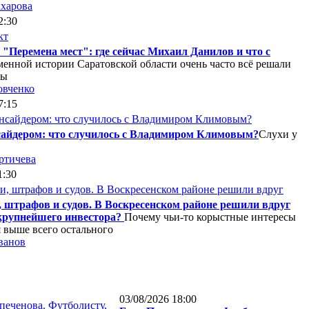
ахарова
2:30
"Перемена мест": где сейчас Михаил Данилов и что с
менной истории Саратовской области очень часто всё решали
ры
овченко
7:15
нсайдером: что случилось с Владимиром Климовым?
Слухи у
ртичева
1:30
, штрафов и судов. В Воскресенском районе решили вдруг
рупнейшего инвестора?
Почему чьи-то корыстные интересы
 выше всего остального
ванов
03/08/2026 18:00